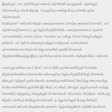
இருக்கும். ‘பசு’ ஆச்சிக்கும் எங்கள் ஆச்சியின் வயதுதான். ஆனாலும்
அம்மாவுக்கு அவள் தோழி. ‘அவளுக்கு பசுன்னு பேரு வச்சதே ஒங்க
அம்மைதான்.
தெரியும்லா?’ என்றாள் சித்தி. பசுவந்தனையை சொந்த ஊராகக் கொண்ட ‘பசு’
ஆச்சி வாழ்க்கைப்பட்டது ஆழ்வார்குறிச்சியில். பசுவந்தனையைச் சுருக்கி
‘பசு’வாக்கிவிட்டாளாம் அம்மா. அவளை ‘பசு’ என்று அம்மா அழைப்பதிலும்,
நாங்கள் ‘பசு’ ஆச்சி என்றழைப்பதிலும் மகிழ்வாள். வாயெல்லாம்
புகையிலையாக சிதம்பரம் ஜெயராமனின் குரலில் பேசுவாள்.
‘திருனோலிலேருந்து இந்த ஆச்சிக்கு என்ன கொண்டாந்திருக்கியெ’ என்பாள்.
யாராவது மண்டையைப் போட்டால் மட்டுமே தாமிரபரணிக்குச் செல்கிற
திருநெல்வேலிக்காரர்களாகிய எங்களுக்கு ஆழ்வார்குறிச்சிக்குப் போனால்
தினமும் ஆற்றுக் குளியல்தான். தலைக்கு எண்ணெய் தேய்த்து ஊற வைத்து
பெரிய எவர்சில்வர் தூக்கில் இட்லியும், சட்னியும், சோறும், குழம்புமாகச் சுமந்து
கொண்டு ஆற்றுக்கு அழைத்துச் செல்வார்கள் அம்மாவும், சித்தியும். அப்போது
கீழ்வீட்டாச்சியும் சேர்ந்து கொள்வாள். நடந்து செல்லும் போது மீண்டும்
மணமகள் என்.எஸ்.கிருஷ்ணன் புராணம். ஆழ்வார்குறிச்சி ஆற்றில் வெள்ளம்