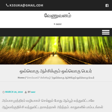
KSSUKA@GMAIL.COM
வேணுவனம்
– சுகா
Skip to content
ஒவ்வொரு ஆச்சிக்கும் ஒவ்வொரு பெயர்
Home
/
'சொல்வனம்' மின்னிதழ்'
/
ஒவ்வொரு ஆச்சிக்கும் ஒவ்வொரு பெயர்
MARCH 26, 2010
BY
சுகா
அம்பாசமுத்திரம் வழியாகச் செல்லும் போது ஆம்பூர் வந்துவிட்டாலே
ஆழ்வார்குறிச்சி வந்துவிட்டதாகத்தான் அர்த்தம். காதுகளில் பாம்படங்கள்