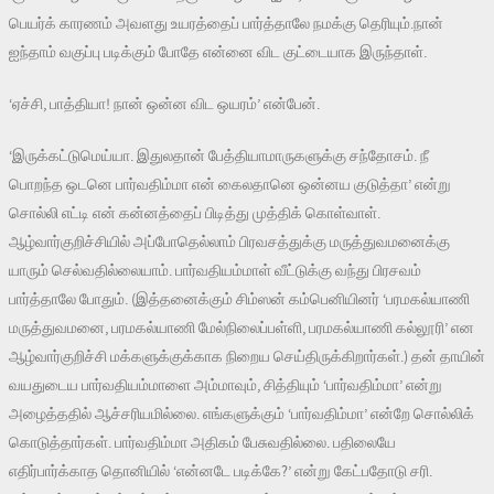
பெயர்க் காரணம் அவளது உயரத்தைப் பார்த்தாலே நமக்கு தெரியும்.நான்
ஐந்தாம் வகுப்பு படிக்கும் போதே என்னை விட குட்டையாக இருந்தாள்.
‘ஏச்சி, பாத்தியா! நான் ஒன்ன விட ஒயரம்’ என்பேன்.
‘இருக்கட்டுமெய்யா. இதுலதான் பேத்தியாமாருகளுக்கு சந்தோசம். நீ
பொறந்த ஒடனெ பார்வதிம்மா என் கைலதானெ ஒன்னய குடுத்தா’ என்று
சொல்லி எட்டி என் கன்னத்தைப் பிடித்து முத்திக் கொள்வாள்.
ஆழ்வார்குறிச்சியில் அப்போதெல்லாம் பிரவசத்துக்கு மருத்துவமனைக்கு
யாரும் செல்வதில்லையாம். பார்வதியம்மாள் வீட்டுக்கு வந்து பிரசவம்
பார்த்தாலே போதும். (இத்தனைக்கும் சிம்ஸன் கம்பெனியினர் ‘பரமகல்யாணி
மருத்துவமனை, பரமகல்யாணி மேல்நிலைப்பள்ளி, பரமகல்யாணி கல்லூரி’ என
ஆழ்வார்குறிச்சி மக்களுக்குக்காக நிறைய செய்திருக்கிறார்கள்.) தன் தாயின்
வயதுடைய பார்வதியம்மாளை அம்மாவும், சித்தியும் ‘பார்வதிம்மா’ என்று
அழைத்ததில் ஆச்சரியமில்லை. எங்களுக்கும் ‘பார்வதிம்மா’ என்றே சொல்லிக்
கொடுத்தார்கள். பார்வதிம்மா அதிகம் பேசுவதில்லை. பதிலையே
எதிர்பார்க்காத தொனியில் ‘என்னடே படிக்கே?’ என்று கேட்பதோடு சரி.