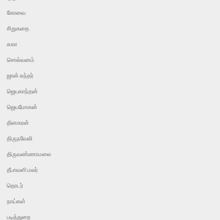
கோவை
சிறுகதை
சுகா
சொல்வனம்
ஜான் சுந்தர்
ஜெயகாந்தன்
ஜெயமோகன்
தினகரன்
திருநவேலி
திருவண்ணாமலை
தீபாவளி மலர்
தொடர்
நாய்கள்
படித்துறை