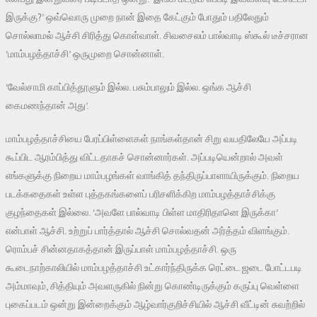
இருக்கு?’ ஒவ்வொரு முறை நான் இதை கேட்கும் போதும் பதிலேதும்
சொல்லாமல் ஆச்சி சிரித்து கொள்வாள். சிவசைலம் பால்வாடி ஸ்கூல் டீச்சரான
‘மாம்பழத்தாச்சி’ ஒருமுறை சொன்னாள்.
‘வேல்சாமி காப்பித்தூளும் இல்ல. பசும்பாலும் இல்ல. ஒங்க ஆச்சி
கைமணந்தான் அது’.
மாம்பழத்தாச்சியை பேரப்பிள்ளைகள் நாங்கள்தான் சிறு வயதிலேயே அப்படி
கூப்பிட ஆரம்பித்து விட்டதாகச் சொன்னார்கள். அப்படியென்றால் அவள்
எங்களுக்கு நிறைய மாம்பழங்கள் வாங்கித் தந்திருப்பாளாயிருக்கும். நிறைய
படக்கதைகள் உள்ள புத்தகங்களைப் பரிசளிக்கிற மாம்பழத்தாச்சிக்கு
குழந்தைகள் இல்லை. ‘அவளே பால்வாடி பிள்ள மாதிரிதானெ இருக்கா’
என்பாள் ஆச்சி. உற்றுப் பார்த்தால் ஆச்சி சொல்வதன் அர்த்தம் விளங்கும்.
ரொம்பச் சின்னதாகத்தான் இருப்பாள் மாம்பழத்தாச்சி. ஒரு
கூடைநாற்காலியில் மாம்பழத்தாச்சி உட்கார்ந்திருக்க ரெட்டை ஜடை போட்டபடி
அம்மாவும், சித்தியும் அவளருகில் நின்று கொண்டிருக்கும் கருப்பு வெள்ளை
புகைப்படம் ஒன்று இன்றைக்கும் ஆழ்வார்குறிச்சியில் ஆச்சி வீட்டின் சுவற்றில்