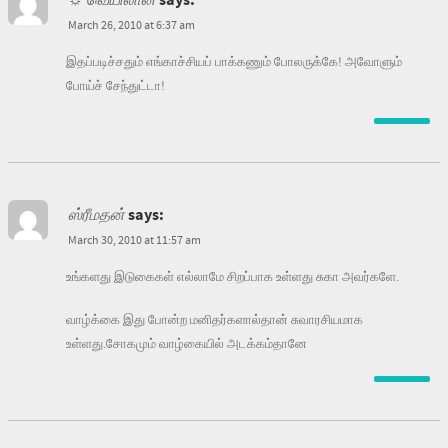
☼ வெயிலான்
says:
March 26, 2010 at 6:37 am
இதப்படிச்சதும் எங்காச்சியப் பாக்கணும் போலருக்கே! அவோளும்
போய்ச் சேந்துட்டா!
ஸ்ரீமதன்
says:
March 30, 2010 at 11:57 am
உங்களது இடுகைகள் எல்லாமே சிறப்பாக உள்ளது சுகா அவர்களே.
வாழ்க்கை இது போன்ற மனிதர்களால்தான் சுவாரசியமாக
உள்ளது.சோகமும் வாழ்கையில் அடக்கம்தானே