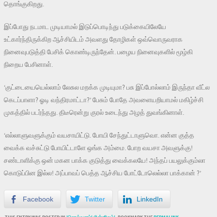
தொங்குகிறது.
இப்போது நடமாட முடியாமல் இடுப்பொடிந்து படுக்கையிலேயே
உட்கார்ந்திருக்கிற ஆச்சியிடம் அவளது தோழிகள் ஒவ்வொருவராக
நினைவுபடுத்தி பேசிக் கொண்டிருந்தேன். பழைய நினைவுகளில் மூழ்கி
நிறைய பேசினாள்.
‘குட்டையையெல்லாம் லேசுல மறக்க முடியுமா? பசு இப்போல்லாம் இருந்தா வீட்ல
கெடப்பாளா? ஓடி வந்திரமாட்டா?’ பேசும் போதே அவளையறியாமல் மகிழ்ச்சி
முகத்தில் படர்ந்தது. திடீரென்று குரல் உடைந்து அழத் துவங்கினாள்.
‘எல்லாளுவளுக்கும் வயசாயிட்டு. போயி சேந்துட்டாளுவொ. என்ன குத்த
வைக்க வச்சுட்டு போயிட்டாளே ஒங்க அம்மை. போற வயசா அவளுக்கு!
சண்டாளிக்கு ஒன் மகன பாக்க குடுத்து வைக்கலயே! அந்தப் பயலுக்கும்லா
கொடுப்பின இல்ல! அப்பாவப் பெத்த ஆச்சிய போட்டோலெல்லா பாக்கான் ?’
Facebook
Twitter
LinkedIn