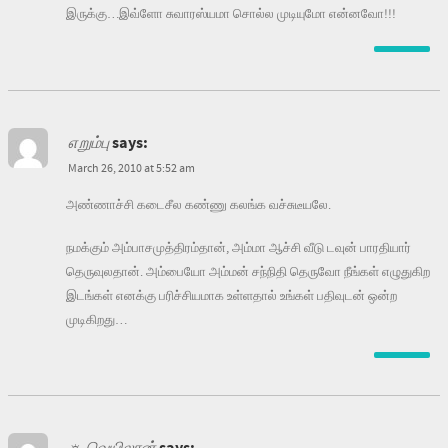
இருக்கு…இவ்ளோ சுவாரஸ்யமா சொல்ல முடியுமோ என்னவோ!!!
எறும்பு
says:
March 26, 2010 at 5:52 am
அண்ணாச்சி கடைசீல கண்ணு கலங்க வச்சுடீயலே.
நமக்கும் அம்பாசமுத்திரம்தான், அம்மா ஆச்சி வீடு டவுன் பாரதியார்
தெருவுலதான். அம்பையோ அம்மன் சந்நிதி தெருவோ நீங்கள் எழுதுகிற
இடங்கள் எனக்கு பரிச்சியமாக உள்ளதால் உங்கள் பதிவுடன் ஒன்ற
முடிகிறது…