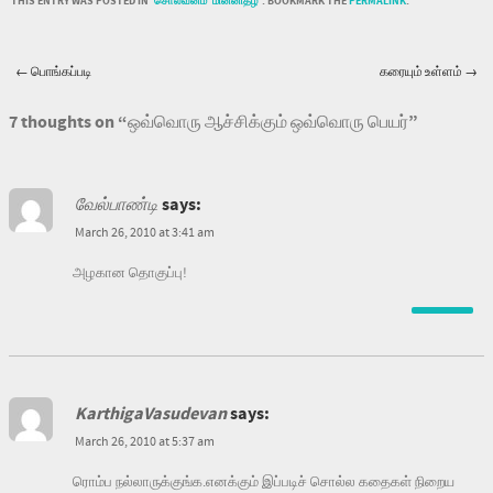
THIS ENTRY WAS POSTED IN
'சொல்வனம்' மின்னிதழ்'
. BOOKMARK THE
PERMALINK
.
←
பொங்கப்படி
கரையும் உள்ளம்
→
Post navigation
7 thoughts on “
ஒவ்வொரு ஆச்சிக்கும் ஒவ்வொரு பெயர்
”
வேல்பாண்டி
says:
March 26, 2010 at 3:41 am
அழகான தொகுப்பு!
KarthigaVasudevan
says:
March 26, 2010 at 5:37 am
ரொம்ப நல்லாருக்குங்க.எனக்கும் இப்படிச் சொல்ல கதைகள் நிறைய