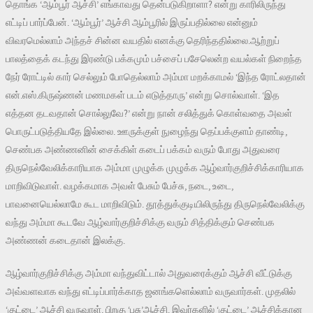
தொங்க ‘ஆம்பூர் ஆச்சி’ எங்காவது தென்படுகிறாளா? என்று காரிலிருந்து
எட்டிப் பார்ப்பேன். ‘ஆம்பூர்’ ஆச்சி ஆம்பூரில் இருப்பதில்லை என்னும்
விவரமெல்லாம் அந்தச் சின்ன வயதில் எனக்கு தெரிந்ததில்லை.ஆற்றுப்
பாலத்தைக் கடந்து இரண்டு பக்கமும் பச்சைப் பசேலென்ற வயல்கள் நிறைந்த
நேர் ரோட்டில் கார் செல்லும் போதெல்லாம் அம்மா மறக்காமல் ‘இந்த ரோட்லதான்
என்.எஸ்.கிருஷ்ணன் மணமகள் படம் எடுத்தாரு’ என்று சொல்வாள். ‘இத
எத்தன தடவதான் சொல்லுவே?’ என்று நான் சலித்துக் கொள்வதை அவள்
பொருட்படுத்தியதே இல்லை. ஊருக்குள் நுழைந்து தெப்பக்குளம் தாண்டி,
செண்பக அண்ணனின் சைக்கிள் கடைப் பக்கம் வரும் போது அதுவரை
திருநெல்வேலிக்காரியாக அம்மா முழுக்க முழுக்க ஆழ்வார்குறிச்சிக்காரியாக
மாறிவிடுவாள். வழக்கமாக அவள் பேசும் பேச்சு, நடை, உடை,
பாவனையெல்லாமே கூட மாறிவிடும். தூத்துக்குடியிலிருந்து திருநெல்வேலிக்கு
வந்து அம்மா கூடவே ஆழ்வார்குறிச்சிக்கு வரும் சித்திக்கும் செண்பக
அண்ணன் கடைதான் இலக்கு.
ஆழ்வார்குறிச்சிக்கு அம்மா வந்துவிட்டால் அதுவரைக்கும் ஆச்சி வீட்டுக்கு
அவ்வளவாக வந்து எட்டிப்பார்க்காத ஜனங்களெல்லாம் வருவார்கள். முதலில்
‘குட்டை’ ஆச்சி வருவாள். பிறகு ‘பசு’ஆச்சி. இவர்களில் ‘குட்டை’ ஆச்சிக்கான