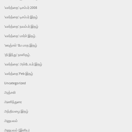
'வார்த்தை' டிசம்பர் 2008
'வார்த்தை' டிசம்பர் இதழ்
'வார்த்தை' நவம்பர் இதழ்
'வார்த்தை' மார்ச் இதழ்.
’ஊஞ்சல்’ மே மாத இதழ்
’தி இந்து’ நாளிதழ்.
’வார்த்தை’ அக்டோபர் இதழ்
’வார்த்தை’Feb இதழ்
Uncategorized
அஞ்சலி
அணிந்துரை
அந்திமழை இதழ்
அனுபவம்
அனுபவம் (இனிய)