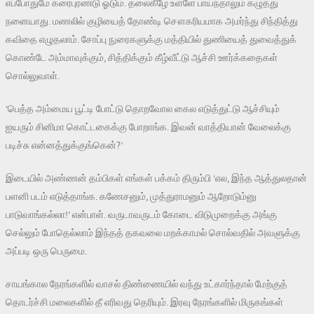
எப்போதுமே கரைபுரண்டு ஓடும். தலைகீழே உள்ளே பாய்ந்தாலும் கழுத்து
நனையாது. மணலில் குழியைத் தோண்டி சௌகரியமாக அமர்ந்து சிந்தித்து
கவிதை எழுதலாம். சோப்பு நுரைகளுக்கு மத்தியில் துணியைத் துவைத்துக்
கொண்டே அம்மாவுக்கும், சித்திக்கும் கீழ்வீட்டு ஆச்சி ஊர்க்கதைகள்
சொல்லுவாள்.
‘பெத்த அம்மைய பூட்டி போட்டு தொறவோல கைல எடுத்துட்டு ஆச்சியும்
ஐயரும் சினிமா கொட்டகைக்கு போறாங்க. இவன் வாத்தியான் வேலைக்கு
படிச்சு என்னத்துக்குங்கென்?’
இடையில் அண்ணன் தம்பிகள் எங்கள் பக்கம் திரும்பி ‘எல, இந்த ஆத்துலதான்
பளனி படம் எடுத்தாங்க. கணேசனும், முத்துராமனும் ஆறோடும்னு
பாடுவாங்கல்லா!’ என்பாள். வருடாவருடம் கோடை விடுமுறைக்கு அங்கு
செல்லும் போதெல்லாம் இந்தத் தகவலை மறக்காமல் சொல்வதில் அவளுக்கு
அப்படி ஒரு பெருமை.
சாயங்கால நேரங்களில் வாசல் திண்ணையில் வந்து உட்கார்ந்தால் மேற்குத்
தொடர்ச்சி மலைகளில் தீ எரிவது தெரியும். இரவு நேரங்களில் மிருகங்கள்