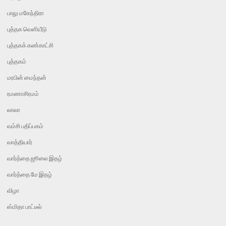
பாலு மகேந்திரா
புத்தக வெளியீடு
புத்தகக் கண்காட்சி
புத்தகம்
மரபின் மைந்தன்
ரமணாசிரமம்
லாலா
வம்சி பதிப்பகம்
வாத்தியார்
வார்த்தை ஜூலை இதழ்
வார்த்தை மே இதழ்
விழா
ஸ்மிதா பாட்டீல்