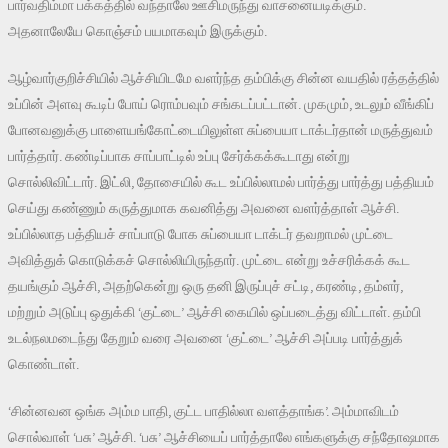
பார்வதிம்மா பக்கத்தில் வந்தாலே ஊசிமருந்து வாசனையடிக்கும்.
அதனாலேயே கொஞ்சம் பயமாகவும் இருக்கும்.
ஆழ்வார்குறிச்சியில் ஆச்சியிடமே வளர்ந்த தம்பிக்கு சின்ன வயதில் ரத்தத்தில்
உப்பின் அளவு கூடிப் போய் ரொம்பவும் சங்கடப்பட்டான். முகமும், உடலும் வீங்கிப்
போனவனுக்கு பாளையங்கோட்டையிலுள்ள சுப்பையா டாக்டர்தான் மருத்துவம்
பார்த்தார். கண்டிப்பாக சாப்பாட்டில் உப்பு சேர்க்கக்கூடாது என்று
சொல்லிவிட்டார். இட்லி, தோசையில் கூட உப்பில்லாமல் பார்த்து பார்த்து பத்தியம்
செய்து கண்ணும் கருத்துமாக கவனித்து அவனை வளர்த்தாள் ஆச்சி.
உப்பில்லாத பத்தியச் சாப்பாடு போக சுப்பையா டாக்டர் தவறாமல் முட்டை
அவித்துக் கொடுக்கச் சொல்லியிருந்தார். முட்டை என்று உச்சரிக்கக் கூட
தயங்கும் ஆச்சி, அதற்கென்று ஒரு தனி இருப்புச் சட்டி, கரண்டி, தம்ளர்,
மற்றும் அடுப்பு ஒதுக்கி ‘குட்டை’ ஆச்சி கையில் ஒப்படைத்து விட்டாள். தம்பி
உடல்நலமடைந்து தேறும் வரை அவனை ‘குட்டை’ ஆச்சி அப்படி பார்த்துக்
கொண்டாள்.
‘சின்னவன ஒங்க அம்ம பாதி, குட்ட பாதில்லா வளத்தாங்க’. அம்மாவிடம்
சொல்வாள் ‘பசு’ ஆச்சி. ‘பசு’ ஆச்சியைப் பார்த்தாலே எங்களுக்கு சந்தோஷமாக