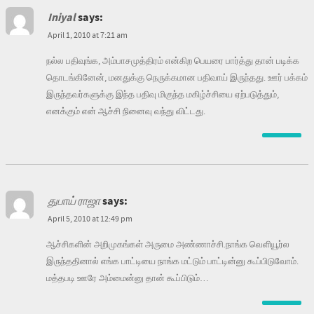
Iniyal
says:
April 1, 2010 at 7:21 am
நல்ல பதிவுங்க, அம்பாசமுத்திரம் என்கிற பெயரை பார்த்து தான் படிக்க
தொடங்கினேன், மனதுக்கு நெருக்கமான பதிவாய் இருந்தது. ஊர் பக்கம்
இருந்தவர்களுக்கு இந்த பதிவு மிகுந்த மகிழ்ச்சியை ஏற்படுத்தும்,
எனக்கும் என் ஆச்சி நினைவு வந்து விட்டது.
துபாய் ராஜா
says:
April 5, 2010 at 12:49 pm
ஆச்சிகளின் அறிமுகங்கள் அருமை அண்ணாச்சி.நாங்க வெளியூர்ல
இருந்ததினால் எங்க பாட்டியை நாங்க மட்டும் பாட்டின்னு கூப்பிடுவோம்.
மத்தபடி ஊரே அம்மைன்னு தான் கூப்பிடும்…