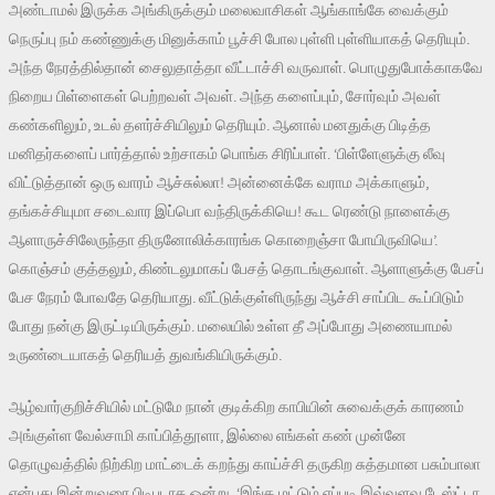
அண்டாமல் இருக்க அங்கிருக்கும் மலைவாசிகள் ஆங்காங்கே வைக்கும்
நெருப்பு நம் கண்ணுக்கு மினுக்காம் பூச்சி போல புள்ளி புள்ளியாகத் தெரியும்.
அந்த நேரத்தில்தான் சைலுதாத்தா வீட்டாச்சி வருவாள். பொழுதுபோக்காகவே
நிறைய பிள்ளைகள் பெற்றவள் அவள். அந்த களைப்பும், சோர்வும் அவள்
கண்களிலும், உடல் தளர்ச்சியிலும் தெரியும். ஆனால் மனதுக்கு பிடித்த
மனிதர்களைப் பார்த்தால் உற்சாகம் பொங்க சிரிப்பாள். ‘பிள்ளேளுக்கு லீவு
விட்டுத்தான் ஒரு வாரம் ஆச்சுல்லா! அன்னைக்கே வராம அக்காளும்,
தங்கச்சியுமா சடைவார இப்பொ வந்திருக்கியெ! கூட ரெண்டு நாளைக்கு
ஆளாருச்சிலேருந்தா திருனோலிக்காரங்க கொறைஞ்சா போயிருவியெ’.
கொஞ்சம் குத்தலும், கிண்டலுமாகப் பேசத் தொடங்குவாள். ஆளாளுக்கு பேசப்
பேச நேரம் போவதே தெரியாது. வீட்டுக்குள்ளிருந்து ஆச்சி சாப்பிட கூப்பிடும்
போது நன்கு இருட்டியிருக்கும். மலையில் உள்ள தீ அப்போது அணையாமல்
உருண்டையாகத் தெரியத் துவங்கியிருக்கும்.
ஆழ்வார்குறிச்சியில் மட்டுமே நான் குடிக்கிற காபியின் சுவைக்குக் காரணம்
அங்குள்ள வேல்சாமி காப்பித்தூளா, இல்லை எங்கள் கண் முன்னே
தொழுவத்தில் நிற்கிற மாட்டைக் கறந்து காய்ச்சி தருகிற சுத்தமான பசும்பாலா
என்பது இன்றுவரை பிடிபடாத ஒன்று. ‘இங்க மட்டும் எப்படி இவ்வளவு டேஸ்ட்டா