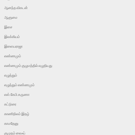
ஆனந்த விகடன்
ஆளுமை
இசை
இலக்கியம்
இளையராஜா
எண்ணமும்
எண்ணமும் குழுமத்தில் எழுதியது
எழுத்தும்
எழுத்தும் எண்ணமும்
எஸ்.கேபி.கருணா
கட்டுரை
காணிநிலம் இதழ்
காமதேனு
குமுதம் லைஃப்