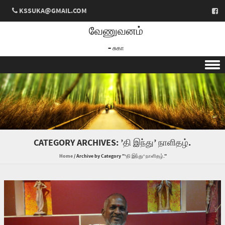
KSSUKA@GMAIL.COM
வேணுவனம்
– சுகா
Skip to content
CATEGORY ARCHIVES:
’தி இந்து’ நாளிதழ்.
Home
/
Archive by Category "’தி இந்து’ நாளிதழ்."