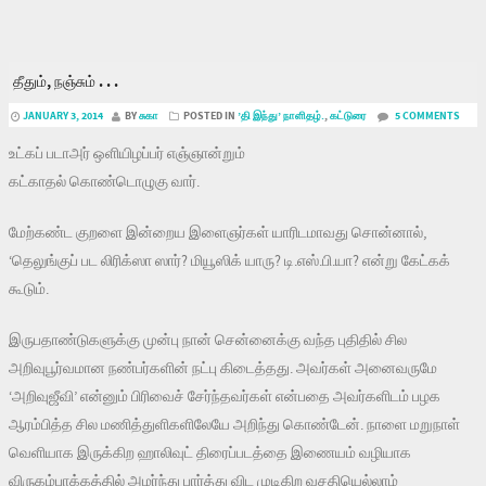
தீதும், நஞ்சும் . . .
JANUARY 3, 2014
BY
சுகா
POSTED IN
’தி இந்து’ நாளிதழ்.
,
கட்டுரை
5 COMMENTS
உட்கப் படாஅர் ஒளியிழப்பர் எஞ்ஞான்றும்
கட்காதல் கொண்டொழுகு வார்.
மேற்கண்ட குறளை இன்றைய இளைஞர்கள் யாரிடமாவது சொன்னால்,
‘தெலுங்குப் பட லிரிக்ஸா ஸார்? மியூஸிக் யாரு? டி.எஸ்.பி.யா? என்று கேட்கக்
கூடும்.
இருபதாண்டுகளுக்கு முன்பு நான் சென்னைக்கு வந்த புதிதில் சில
அறிவுபூர்வமான நண்பர்களின் நட்பு கிடைத்தது. அவர்கள் அனைவருமே
‘அறிவுஜீவி’ என்னும் பிரிவைச் சேர்ந்தவர்கள் என்பதை அவர்களிடம் பழக
ஆரம்பித்த சில மணித்துளிகளிலேயே அறிந்து கொண்டேன். நாளை மறுநாள்
வெளியாக இருக்கிற ஹாலிவுட் திரைப்படத்தை இணையம் வழியாக
விருகம்பாக்கத்தில் அமர்ந்து பார்த்து விட முடிகிற வசதியெல்லாம்