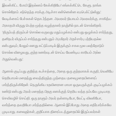
இவன்கிட்ட போயி இதல்லாம் கேக்கிறியே! எங்கக்கிட்டெ கேளு. நாங்க
சொல்றோம். எந்தெந்த சரக்கு அடிச்சா என்னென்ன எஃபெக்ட்டுன்னு’.
வேடிக்கைப் பேச்சுகள் தொடர்ந்தன. அவரவர் நியாயம் அவரவர்க்கு. சாகித்ய
அகாதமி விருது பெற்ற மூத்த எழுத்தாளர் நாஞ்சில் நாடன் சொல்கிறார்.
’திரும்பத் திரும்பச் சொல்ல வருவது மதுப்பழக்கம் என்பது ஒழுக்கம் சார்ந்தது,
தனிநபர் விருப்பம் சார்ந்தது என்பதும் அஃதோர் அறச்சார்பு பற்றியதல்ல
என்பதுவும், மேலும் எனது கட்டுப்பாடில் இருக்கும் சகல மூல பலத்தோடும்
சொல்ல விழைவது, குற்ற உணர்வுடன் செய்ய வேண்டிய காரியம் அல்ல
அதுவென்பது’.
ஆனால் குடிப்பது குறித்த கூச்சத்தை, அதை ஒரு குற்றமாகக் கருதி, வெளியே
தெரியாமல் மறைத்து வைத்திருந்த முந்தைய தலைமுறையினரைப்
பார்த்திருக்கிறேன். நெருங்கிய உறவினரான மாமா ஒருவருக்குக் குடிப்பழக்கம்
உண்டு என்பது அவர் மறைந்த பிறகு எனக்குத் தெரிய வந்த நம்பவே முடியாத
செவிவழிச் செய்தி. ஒரு நாளும் அவர் தள்ளாடியோ, வேட்டி விலகியோ,
வார்த்தை தவறியோ பார்த்ததில்லை. ஆனால் இப்போது அதை எதிர்பார்க்கவே
முடியாது. கலைஞர்கள், குறிப்பாக திரைப்படத்துறையில் இருப்பவர்கள்