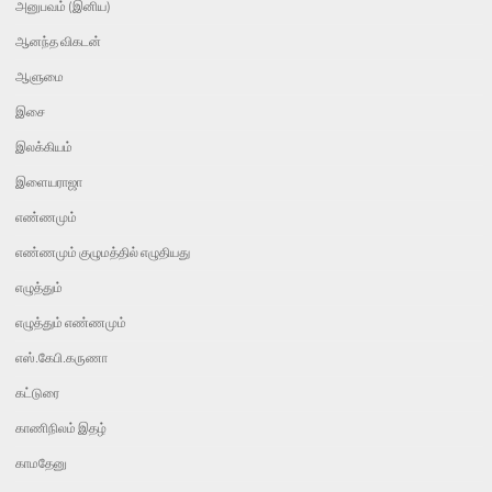
அனுபவம் (இனிய)
ஆனந்த விகடன்
ஆளுமை
இசை
இலக்கியம்
இளையராஜா
எண்ணமும்
எண்ணமும் குழுமத்தில் எழுதியது
எழுத்தும்
எழுத்தும் எண்ணமும்
எஸ்.கேபி.கருணா
கட்டுரை
காணிநிலம் இதழ்
காமதேனு