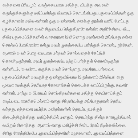
அத்தனை பிரியமும், வாஞ்சையுமாக மதித்து, வியந்து அவரவர்
கருத்துக்களுக்கு மதிப்பளித்து விவாதம் தொடங்கியது. புதுமைப்பித்தன் ஒரு
எழுத்தாளரே அல்ல என்றார் ஒரு அண்ணன். எனக்கு தூக்கி வாரிப் போட்டது.
புதுமைப்பித்தனை அவர் சிறுமைப்படுத்துகிறாரே என்கிற அதிர்ச்சியை விட,
தீவிர புதுமைப்பித்தனின் வாசகரான இன்னொரு அண்ணன் இப்போது என்ன
சொல்லப் போகிறாரோ என்று அவர் முகத்தையே பார்த்துக் கொண்டிருந்தேன்.
ஆனால் அவர் பொறுமையாக மற்றவர் சொல்வதைக் கேட்டுக்
கொண்டிருந்தார். அவர் முகத்தையே உற்றுப் பார்த்துக் கொண்டிருந்த
என்னிடம், ‘அவரோட கருத்த அவர் சொல்றாரு. அவரோட பார்வைல
புதுமைப்பித்தன் அவருக்கு ஒண்ணுமில்லாம இருக்கலாம் இல்லியா! அது
மூலமா நமக்குத் தெரியாத கோணங்கள் கெடைக்க வாய்ப்பிருக்கு. கவனி’
என்றார். மாற்று அபிப்ராயம் சொல்கிறவர்களை மதித்து செவிசாய்க்கும்
அடிப்படை நாகரிகமெல்லாம் எனது சிற்றறிவுக்கு அப்போதுதான் தெரிய
வந்தது. எத்தனை உயர்ந்த மனிதர்களின் தொடர்பு நமக்குக்
கிடைத்திருக்கிறது. மகிழ்ச்சியில் மனதும், தொடர்ந்து தின்ற காராபூந்தியால்
வயிறும் நிறைந்தது. ஆனால் எனது மகிழ்ச்சி நீண்ட நேரம் நீடிக்கவில்லை.
சிறிது நேரத்திலேயே புதுமைப்பித்தனின் ஆதரவாளர், புதுமைப்பித்தனை