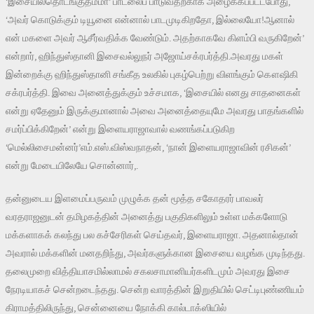
‘இசையில்தொடங்குதம்மா’ பாடலைப் பாடுவதற்காக அழைக்கப்பட்டபோது,
‘அவர் கொடுக்கும் டியூனை என்னால் பாடமுடிகிறதோ, இல்லையோ!ஆனால்
என் மகளை அவர் ஆசீர்வதிக்க வேண்டும். அதற்காகவே கிளம்பி வருகிறேன்’
என்றார், ஹிந்துஸ்தானி இசைவல்லுநர் அஜோய்சக்ரபர்த்தி.அவரது மகள்
இன்றைக்கு ஹிந்துஸ்தானி சங்கீத உலகில் புகழ்பெற்று விளங்கும் கௌஷிகி
சக்ரபர்த்தி. இவை அனைத்துக்கும் உச்சமாக, ‘இசையில் எனது சாதனைகள்
என்று ஏதேனும் இருக்குமானால் அவை அனைத்தையுமே அவரது பாதங்களில்
சமர்ப்பிக்கிறேன்’ என்று இளையராஜாவால் வணங்கப்படுகிற
‘மெல்லிசைமன்னர்’எம்.எஸ்.விஸ்வநாதன், ‘நான் இளையராஜாவின் ரசிகன்’
என்று மேடையிலேயே சொன்னார்,.
தன்னுடைய இளமைப்பருவம் முழுக்க தன் மூத்த சகோதரர் பாவலர்
வரதராஜனுடன் தமிழகத்தின் அனைத்து பகுதிகளிலும் உள்ள மக்களோடு
மக்களாகக் கலந்து பல கச்சேரிகள் செய்தவர், இளையராஜா. அதனால்தான்
அவரால் மக்களின் மனதறிந்து, அவர்களுக்கான இசையை வழங்க முடிந்தது.
தலைமுறை வித்தியாசமில்லாமல் சகலசாமானியர்களிடமும் அவரது இசை
நேரடியாகச் சென்றடைந்தது. சென்ற வாரத்தின் இறுதியில் செட்டிபுண்ணியம்
கிராமத்திலிருந்து, சென்னையை நோக்கி கால்டாக்ஸியில்