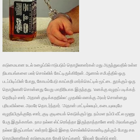
கடுமையான உடல் உழைப்பில் ஈடுபடும் தொழிலாளர்கள் மது அருந்துவதில் உள்ள
நியாயங்களை பலர் சொல்லிக் கேட்டிருக்கிறேன். ஆனால் சமீபத்தில் ஒரு
படப்பிடிப்பின் போது, கோயம்பேடு காய்கறி மார்க்கெட்டில் மூட்டை தூக்கும் ஒரு
தொழிலாளி சொன்னது வேறு மாதிரியாக இருந்தது. ‘எனக்கு எழுதப் படிக்கத்
தெரியும் ஸார். அதான் குடிக்கறதில்ல’. முதலில் எனக்கு அவர் சொன்னது
புரியவில்லை. அவரே தொடர்ந்தார். ‘அதான் பாட்டில்லயும், கடையுலயுமே
எழுதியிருக்குதே ஸார், குடி குடியைக் கெடுக்கும்’னு. நம்மள நம்பி வீட்ல மூணு
பேரு இருக்காங்க. நாம நல்லா ஸ்ட்ரெங்த்தா இருந்தாத்தானே ஸார் அவங்களும்
நல்லா இருப்பாங்க’ என்றார்.இவர் இதை சொல்லிக்கொண்டிருக்கும் போது சக
தொழிலாளிகள் கடுமையாக கேலி செய்தனர். ‘இவன் வேஸ்டு ஸார்.