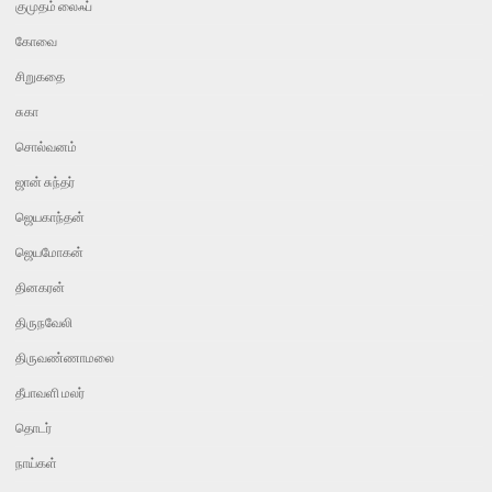
குமுதம் லைஃப்
கோவை
சிறுகதை
சுகா
சொல்வனம்
ஜான் சுந்தர்
ஜெயகாந்தன்
ஜெயமோகன்
தினகரன்
திருநவேலி
திருவண்ணாமலை
தீபாவளி மலர்
தொடர்
நாய்கள்