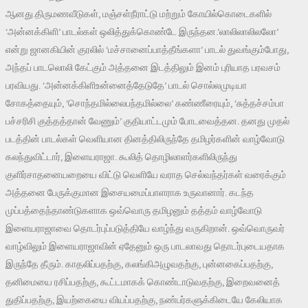
ஆனது.திருமணவீடுகள், மஞ்சள்நீராட்டு மற்றும் கோயில்கொடைகளில்
‘அன்னக்கிளி’ பாடல்கள் ஒலித்துக்கொண்டே இருந்தன.’லாலிலாலிலலோ’
என்று ஜானகியின் குரலில் ‘மச்சானைப்பாத்தீங்களா’ பாடல் துவங்கும்போது,
அந்தப் பாடலொலி கேட்கும் அத்தனை இடத்திலும் இனம் புரியாத பரவசம்
பரவியது. ‘அன்னக்கிளிஉன்னைத்தேடுதே’ பாடல் சொல்லமுடியா
சோகத்தையும், ‘சொந்தமில்லைபந்தமில்லை’ கண்ணீரையும், ‘சுத்தச்சம்பா
பச்சரிசி குத்தத்தான் வேணும்’ குதியாட்டமும் போடவைத்தன. தனது முதல்
படத்தின் பாடல்கள் வெளியான தினத்திலிருந்தே தமிழர்களின் வாழ்வோடு
கலந்துவிட்டார், இளையராஜா. கூலித் தொழிலாளர்களிலிருந்து
குளிர்சாதனையறையை விட்டு வெளியே வராத செல்வந்தர்கள் வரைக்கும்
அத்தனை பேருக்குமான இசையமைப்பாளராக உருவானார். கடந்த
முப்பத்தைந்தாண்டுகளாக ஒவ்வொரு தமிழனும் தத்தம் வாழ்வோடு
இளையராஜாவை தொடர்புப்படுத்தியே வாழ்ந்து வருகிறான். ஒவ்வொருவர்
வாழ்விலும் இளையராஜாவின் ஏதேனும் ஒரு பாடலாவது தொடர்புடையதாக
இருந்தே தீரும். காதலிப்பதற்கு, கலங்கிஅழுவதற்கு, புன்னகைப்பதற்கு,
தனிமையை ரசிப்பதற்கு, கூட்டமாகக் கொண்டாடுவதற்கு, இறைவனைத்
துதிப்பதற்கு, இயற்கையை வியப்பதற்கு, நண்பர்களுக்கிடையே கேலியாக