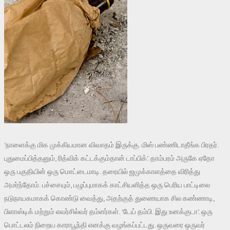
’நாளைக்கு மிக முக்கியமான விவாதம் இருக்கு. மிஸ் பண்ணிடாதீங்க பிரதர்.
புதுமைப்பித்தனும், ரித்விக் கட்டக்கும்தான் டாப்பிக்’. தாம்பரம் அருகே ஏதோ
ஒரு பகுதியின் ஒரு மொட்டைமாடி. தரையில் ஜமுக்காளத்தை விரித்து
அமர்ந்தோம். பச்சையும், பழுப்புமாகக் காட்சியளித்த ஒரு பெரிய பாட்டிலை
நடுநாயகமாகக் கொண்டு வைத்து, அதற்குத் துணையாக சில கண்ணாடி,
பிளாஸ்டிக் மற்றும் எவர்சில்வர் தம்ளர்கள். ‘டேய் தம்பி. இது உனக்குடா’. ஒரு
பொட்டலம் நிறைய காராபூந்தி எனக்கு வழங்கப்பட்டது. ஒருவரை ஒருவர்