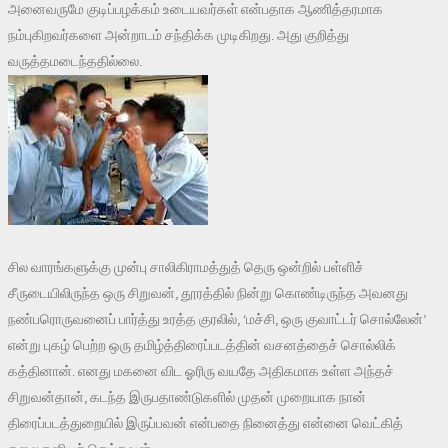
அனைவருமே குடிப்பழக்கம் உடையவர்கள் என்பதாக ஆணித்தரமாக
நம்புகிறவர்களை அன்றாடம் சந்திக்க முடிகிறது. அது குறித்து
வருத்தமடைந்ததில்லை.
சில வாரங்களுக்கு முன்பு சாலிகிராமத்துத் தெரு ஒன்றில் பள்ளிச்
சீருடையிலிருந்த ஒரு சிறுவன், தூரத்தில் நின்று கொண்டிருந்த அவனது
நண்பரொருவனைப் பார்த்து உரத்த குரலில், ‘மச்சி, ஒரு குவாட்டர் சொல்லேன்’
என்று புகழ் பெற்ற ஒரு தமிழ்த்திரைப்படத்தின் வசனத்தைச் சொல்லிக்
கத்தினான். எனது மகனை விட ஓரிரு வயதே அதிகமாக உள்ள அந்தச்
சிறுவன்தான், கடந்த இருபதாண்டுகளில் முதன் முறையாக நான்
திரைப்படத்துறையில் இருப்பவன் என்பதை நினைத்து என்னை வெட்கித்