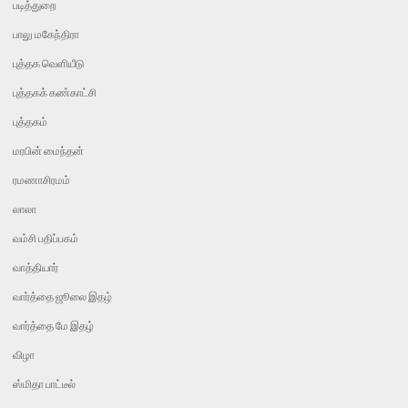
படித்துறை
பாலு மகேந்திரா
புத்தக வெளியீடு
புத்தகக் கண்காட்சி
புத்தகம்
மரபின் மைந்தன்
ரமணாசிரமம்
லாலா
வம்சி பதிப்பகம்
வாத்தியார்
வார்த்தை ஜூலை இதழ்
வார்த்தை மே இதழ்
விழா
ஸ்மிதா பாட்டீல்