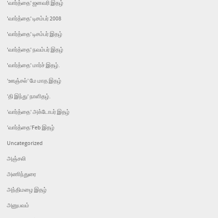
'வார்த்தை' ஜனவரி இதழ்
'வார்த்தை' டிசம்பர் 2008
'வார்த்தை' டிசம்பர் இதழ்
'வார்த்தை' நவம்பர் இதழ்
'வார்த்தை' மார்ச் இதழ்.
’ஊஞ்சல்’ மே மாத இதழ்
’தி இந்து’ நாளிதழ்.
’வார்த்தை’ அக்டோபர் இதழ்
’வார்த்தை’Feb இதழ்
Uncategorized
அஞ்சலி
அணிந்துரை
அந்திமழை இதழ்
அனுபவம்