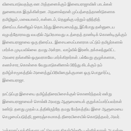
விளையாடுவதற்கு என அத்தனைக்கும் இளையராஜாவின் பாடல்கள்
துணையாக இருக்கின்றன. அதனால்தான் முப்பத்தைந்தாண்டுகளாக
தமிழிலும், மலையாளம், கன்னடம், தெலுங்கு மற்றும் ஹிந்தித்
திரைப்படங்களிலும் தொடர்ந்து இசையமைத்து, இப்போது தன்னுடைய
எழுபத்தோராவது வயதில் ஆயிரமாவது படத்தைத் தாண்டிக் கொண்டிருக்கும்
இளையராஜாவை ஒரு திரைப்பட இசையமைப்பாளராக மட்டும் தமிழர்களால்
பார்க்க முடியவில்லை. தமது அன்றாட வாழ்வில் இரண்டறக்கலந்துவிட்ட
அவரை தங்களில் ஒருவராகவே பார்க்கிறார்கள். பல்வேறு குழுக்களாக,
கலாச்சார, கொள்கை வேறுபாடுகளினால் பிரிந்து கிடக்கும் நம்
தமிழ்ச்சமூகத்தில் அனைத்துப்பிரிவினருக்குமான ஒரு பொதுஈர்ப்பு,
இளையராஜா.
நாட்டுப்புற இசையை தமிழ்த்திரையிசைக்குள் கொணர்ந்தவர் என்று
இளையராஜாவைச் சொல்லி அவரது ஆளுமையைக் குறுக்கப்பார்ப்பவர்கள்
உண்டு. தனது முதல் படத்திலிருந்தே தமது மேற்கத்திய இசை ஆளுமையை
செழுமைப்படுத்தி, ஜனரஞ்சகமாகத் திரையிசையில் கொடுத்தவர், அவர்.
’மச்சானப்பாத்தீங்களா பாட்டுல வார கிதார்பீஸ்லயே புள்ளிக்காரன் ஆருன்னு