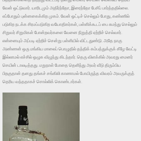
வேன் ஒட்டுவார். யாரிடமும் அதிர்ந்தோ, இரைந்தோ பேசிப் பார்த்ததில்லை.
எப்போதும் புன்னகைக்கிற முகம். வேன் ஒட்டிச் செல்லும் போது, கண்ணில்
படுகிற நடக்க சிரமப்படுகிற வயோதிகர்கள், பள்ளிக்கூடப் பை சுமந்து செல்லும்
சிறுவர் சிறுமிகள் போன்றவர்களை வேனை நிறுத்தி ஏற்றிச் செல்வார்.
என்னையும் அப்படி ஏற்றிச் சென்று பள்ளியில் விட்டதுண்டு. அதே நாகு
அண்ணன் ஒரு மங்கிய மாலைப் பொழுதில் தந்திக் கம்பத்துக்குக் கீழே வேட்டி
இல்லாமல் எச்சில் ஒழுக விழுந்து கிடந்தார். தெரு விளக்கில் அவரது மைனர்
செயின் டாலடித்தது. மறுநாள் போதை தெளிந்து அவர் வீடு திரும்பிய
பிறகுதான் தனது தங்கச் சங்கிலி காணாமல் போயிருந்த விவரம் அவருக்குத்
தெரிய வந்ததாகச் சொல்லிக் கொண்டார்கள்.