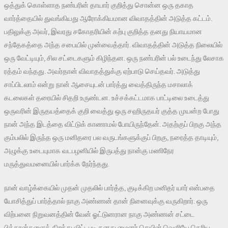
ஒத்துக் கொள்ளாத நண்பரின் தாயார் குறித்து சொன்ன ஒரு தகாத
வார்த்தையில் துவங்கியது ஆரோக்கியமான விவாதத்தின் அடுத்த கட்டம்.
பதிலுக்கு அவர், இவரது சகோதரியின் கற்பு குறித்த தனது நியாயமான
சந்தேகத்தை அந்த சபையில் முன்வைத்தார். விவாதத்தின் அடுத்த நிலையில்
ஒரு வேட்டியும், சில சட்டைகளும் கிழிந்தன. ஒரு நண்பரின் பல் உடைந்து லேசாக
ரத்தம் வந்தது. அவர்தான் விவாதத்துக்கு ஏற்பாடு செய்தவர். அடுத்து
சாப்பிடலாம் என்று நான் ஆசையுடன் பார்த்து வைத்திருந்த மசாலாக்
கடலைகள் தரையில் சிதறி உருண்டன. உச்சக்கட்டமாக பாட்டிலை உடைத்து
ஒருவரின் இருதயத்தைக் குறி வைத்து ஒரு சஹிருதயர் குத்த முயன்ற போது
நான் அந்த இடத்தை விட்டுக் காணாமல் போயிருந்தேன். அதற்குப் பிறகு அந்த
கும்பலில் இருந்த ஒரு மனிதரை பல வருடங்களுக்குப் பிறகு, நரைத்த தாடியும்,
அழுக்கு உடையுமாக வடபழனியில் இருபத்து நான்கு மணிநேர
மருத்துவமனையில் பார்க்க நேர்ந்தது.
நான் வாழ்க்கையில் முதன் முதலில் பார்த்த, குடிக்கிற மனிதர் யார் என்பதை
யோசித்துப் பார்த்தால் நாகு அண்ணன் தான் நினைவுக்கு வருகிறார். ஒரு
விற்பனை நிறுவனத்தின் வேன் ஓட்டுனரான நாகு அண்ணன் சட்டை
பித்தான்களைத் திறந்து விட்டபடி தனது மைனர் செயின் வெளியே தெரிய