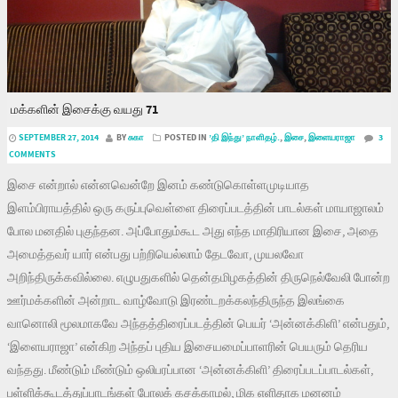
மக்களின் இசைக்கு வயது 71
SEPTEMBER 27, 2014
BY
சுகா
POSTED IN
’தி இந்து’ நாளிதழ்.
,
இசை
,
இளையராஜா
3
COMMENTS
இசை என்றால் என்னவென்றே இனம் கண்டுகொள்ளமுடியாத
இளம்பிராயத்தில் ஒரு கருப்புவெள்ளை திரைப்படத்தின் பாடல்கள் மாயாஜாலம்
போல மனதில் புகுந்தன. அப்போதும்கூட அது எந்த மாதிரியான இசை, அதை
அமைத்தவர் யார் என்பது பற்றியெல்லாம் தேடவோ, முயலவோ
அறிந்திருக்கவில்லை. எழுபதுகளில் தென்தமிழகத்தின் திருநெல்வேலி போன்ற
ஊர்மக்களின் அன்றாட வாழ்வோடு இரண்டறக்கலந்திருந்த இலங்கை
வானொலி மூலமாகவே அந்தத்திரைப்படத்தின் பெயர் ‘அன்னக்கிளி’ என்பதும்,
‘இளையராஜா’ என்கிற அந்தப் புதிய இசையமைப்பாளரின் பெயரும் தெரிய
வந்தது. மீண்டும் மீண்டும் ஒலிபரப்பான ‘அன்னக்கிளி’ திரைப்படப்பாடல்கள்,
பள்ளிக்கூடத்துப்பாடங்கள் போலக் கசக்காமல், மிக எளிதாக மனனம்