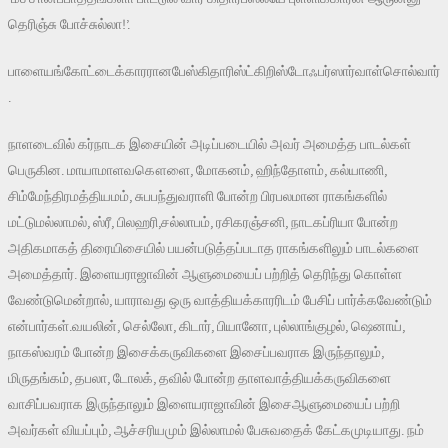
தெரிஞ்சு போச்சுல்லா!’.
பாளையங்கோட்டைக்காரரானபேஸ்கிதாரிஸ்ட்கிறிஸ்டோஃபர்ஸார்வாள்சொல்வார்
.
நாளடைவில் கர்நாடக இசையின் அடிப்படையில் அவர் அமைத்த பாடல்கள்
பெருகின. மாயாமாளவகௌளை, மோகனம், ஹிந்தோளம், கல்யாணி,
சிம்மேந்திரமத்தியமம், சுபபந்துவராளி போன்ற பிரபலமான ராகங்களில்
மட்டுமல்லாமல், ஸ்ரீ, பிலஹரி,சல்லாபம், ரசிகரஞ்சனி, நாடகப்ரியா போன்ற
அதிகமாகத் திரையிசையில் பயன்படுத்தப்படாத ராகங்களிலும் பாடல்களை
அமைத்தார். இளையராஜாவின் ஆளுமையைப் பற்றித் தெரிந்து கொள்ள
வேண்டுமென்றால், யாராவது ஒரு வாத்தியக்காரரிடம் பேசிப் பார்க்கவேண்டும்
என்பார்கள்.வயலின், செல்லோ, கிடார், பியானோ, புல்லாங்குழல், ஷெனாய்,
நாகஸ்வரம் போன்ற இசைக்கருவிகளை இசைப்பவராக இருந்தாலும்,
மிருதங்கம், தபலா, டோலக், தவில் போன்ற தாளவாத்தியக்கருவிகளை
வாசிப்பவராக இருந்தாலும் இளையராஜாவின் இசைஆளுமையைப் பற்றி
அவர்கள் வியப்பும், ஆச்சரியமும் இல்லாமல் பேசுவதைக் கேட்கமுடியாது. நம்