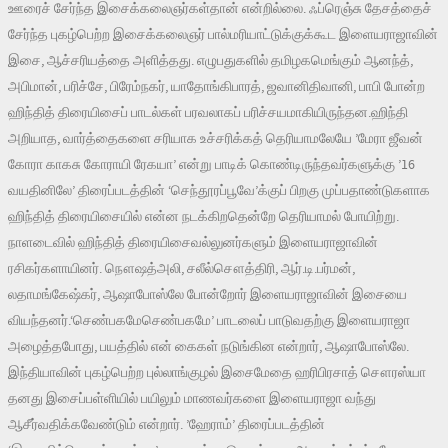
ஊரைச் சேர்ந்த இசைக்கலைஞர்கள்தான் என்றில்லை. ஃப்ரெஞ்சு தேசத்தைச்
சேர்ந்த புகழ்பெற்ற இசைக்கலைஞர் பால்மரியாட்டுக்குக்கூட இளையராஜாவின்
இசை, ஆச்சரியத்தை அளித்தது. எழுபதுகளில் தமிழகமெங்கும் ஆனந்த்,
அபிமான், பரிச்சே, பிரேம்நகர், யாதோங்கிபாரத், ஜவானிதிவானி, பாபி போன்ற
ஹிந்தித் திரையிசைப் பாடல்கள் பரவலாகப் பரிச்சயமாகியிருந்தன.ஹிந்தி
அறியாத, வார்த்தைகளை சரியாக உச்சரிக்கத் தெரியாமலேயே ’மேரா ஜீவன்
கோரா காகசு கோராயி ரேகயா’ என்று பாடிக் கொண்டிருந்தவர்களுக்கு ’16
வயதினிலே’ திரைப்படத்தின் ‘செந்தூரப்பூவே’க்குப் பிறகு முப்பதாண்டுகளாக
ஹிந்தித் திரையிசையில் என்ன நடக்கிறதென்றே தெரியாமல் போயிற்று.
நாளடைவில் ஹிந்தித் திரையிசைவல்லுனர்களும் இளையராஜாவின்
ரசிகர்களாயினர். நௌஷத்அலி, சலீல்சௌத்திரி, ஆர்.டி.பர்மன்,
லதாமங்கேஷ்கர், ஆஷாபோஸ்லே போன்றோர் இளையராஜாவின் இசையை
வியந்தனர்.‘செண்பகமேசெண்பகமே’ பாடலைப் பாடுவதற்கு இளையராஜா
அழைத்தபோது, பயத்தில் என் கைகள் நடுங்கின என்றார், ஆஷாபோஸ்லே.
இந்தியாவின் புகழ்பெற்ற புல்லாங்குழல் இசைமேதை ஹரிபிரசாத் சௌரஸ்யா
தனது இசைப்பள்ளியில் பயிலும் மாணவர்களை இளையராஜா வந்து
ஆசீர்வதிக்கவேண்டும் என்றார். ’ஹேராம்’ திரைப்படத்தின்