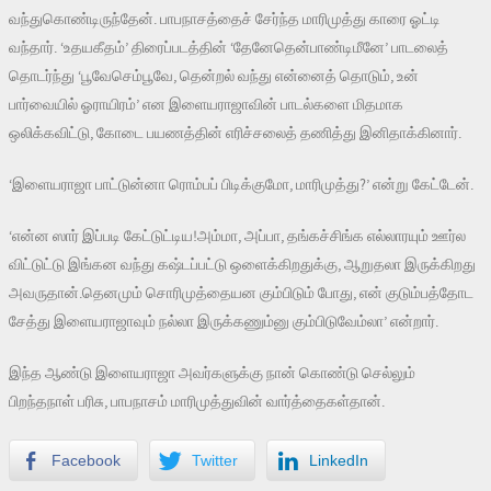
வந்துகொண்டிருந்தேன். பாபநாசத்தைச் சேர்ந்த மாரிமுத்து காரை ஓட்டி
வந்தார். ‘உதயகீதம்’ திரைப்படத்தின் ‘தேனேதென்பாண்டிமீனே’ பாடலைத்
தொடர்ந்து ‘பூவேசெம்பூவே, தென்றல் வந்து என்னைத் தொடும், உன்
பார்வையில் ஓராயிரம்’ என இளையராஜாவின் பாடல்களை மிதமாக
ஒலிக்கவிட்டு, கோடை பயணத்தின் எரிச்சலைத் தணித்து இனிதாக்கினார்.
‘இளையராஜா பாட்டுன்னா ரொம்பப் பிடிக்குமோ, மாரிமுத்து?’ என்று கேட்டேன்.
‘என்ன ஸார் இப்படி கேட்டுட்டிய!அம்மா, அப்பா, தங்கச்சிங்க எல்லாரயும் ஊர்ல
விட்டுட்டு இங்கன வந்து கஷ்டப்பட்டு ஒளைக்கிறதுக்கு, ஆறுதலா இருக்கிறது
அவருதான்.தெனமும் சொரிமுத்தையன கும்பிடும் போது, என் குடும்பத்தோட
சேத்து இளையராஜாவும் நல்லா இருக்கணும்னு கும்பிடுவேம்லா’ என்றார்.
இந்த ஆண்டு இளையராஜா அவர்களுக்கு நான் கொண்டு செல்லும்
பிறந்தநாள் பரிசு, பாபநாசம் மாரிமுத்துவின் வார்த்தைகள்தான்.
Facebook
Twitter
LinkedIn