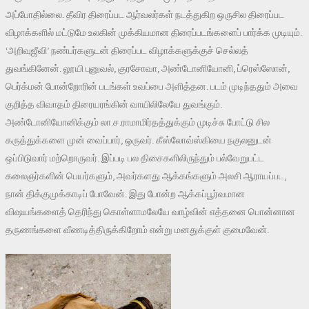
அப்போதில்லை. தீவிர திரைப்பட ஆர்வலர்கள் நடத்துகிற ஒருசில திரைப்பட
விழாக்களில் மட்டுமே உலகின் முக்கியமான திரைப்படங்களைப் பார்க்க முடியும்.
‘அறிவுஜீவி’ நண்பர்களுடன் திரைப்பட விழாக்களுக்குச் செல்லத்
துவங்கினேன். லூயி புனுவல், குரசோவா, அண்டோனியோனி, ப்ரெஸ்ஸோன்,
பெர்க்மன் போன்றோரின் படங்கள் உவப்பை அளித்தன. படம் முடிந்ததும் அவை
குறித்த விவாதம் திரையரங்கின் வாயிலிலேயே துவங்கும்.
அண்டோனியோனிக்கும் லா.ச.ராமாமிர்தத்துக்கும் முடிச்சு போட்டு சில
கருத்துக்களை முன் வைப்பார், ஒருவர். கீஸ்லோவ்ஸ்கியை நகுலனுடன்
ஒப்பிடுவார் மற்றொருவர். இப்படி பல திசைகளிலிருந்தும் பல்வேறுபட்ட
கலைஞர்களின் பெயர்களும், அவர்களது ஆக்கங்களும் அலசி ஆராயப்பட,
நான் திக்குமுக்காடிப் போவேன். இது போன்ற ஆக்கப்பூர்வமான
விஷயங்களைத் தெரிந்து கொள்ளாமலேயே வாழ்வின் எத்தனை பொன்னான
தருணங்களை வீணடித்திருக்கிறோம் என்று மனதுக்குள் குமைவேன்.