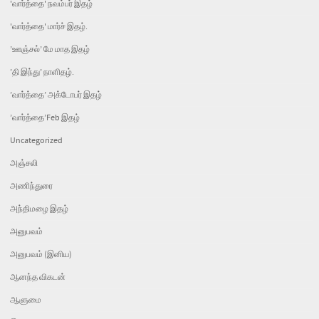
'வார்த்தை' நவம்பர் இதழ்
'வார்த்தை' மார்ச் இதழ்.
’ஊஞ்சல்’ மே மாத இதழ்
’தி இந்து’ நாளிதழ்.
’வார்த்தை’ அக்டோபர் இதழ்
’வார்த்தை’Feb இதழ்
Uncategorized
அஞ்சலி
அணிந்துரை
அந்திமழை இதழ்
அனுபவம்
அனுபவம் (இனிய)
ஆனந்த விகடன்
ஆளுமை