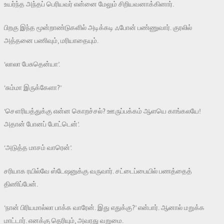
உயர்ந்த அந்தப் பெரியவர் என்னை மேலும் சிறியவனாக்கினார்.
பிறகு இந்த மூன்றாண்டுகளில் அடிக்கடி ஃபோன் பண்ணுவார். குரலில்
அத்தனை பணிவும், மரியாதையும்.
‘லாலா பேசுதென்யா’.
‘சும்மா இருக்கேளா?’
‘சௌரியத்துக்கு என்ன கொறச்சல்? ஊருப்பக்கம் ஆளயெ காங்கலயே!
அதான் போனப் போட்டென்’.
‘அடுத்த மாசம் வாரென்’.
சரியாக ரயில்வே ஸ்டேஷனுக்கு வருவார். சட்டைப்பையில் பணத்தைத்
திணிப்பேன்.
‘நான் பிரியமால்லா பாக்க வாரேன். இது எதுக்கு?’ என்பார். ஆனால் மறுக்க
மாட்டார். எனக்கு தெரியும், அவரது வறுமை.