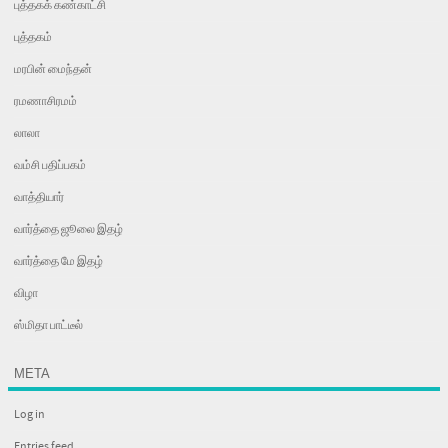
புத்தகக் கண்காட்சி
புத்தகம்
மரபின் மைந்தன்
ரமணாசிரமம்
லாலா
வம்சி பதிப்பகம்
வாத்தியார்
வார்த்தை ஜூலை இதழ்
வார்த்தை மே இதழ்
விழா
ஸ்மிதா பாட்டீல்
META
Log in
Entries feed