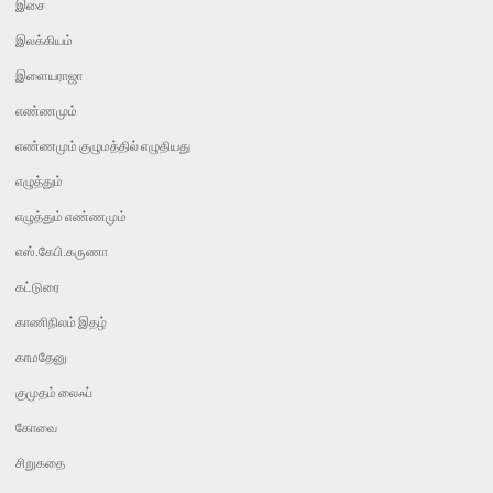
இசை
இலக்கியம்
இளையராஜா
எண்ணமும்
எண்ணமும் குழுமத்தில் எழுதியது
எழுத்தும்
எழுத்தும் எண்ணமும்
எஸ்.கேபி.கருணா
கட்டுரை
காணிநிலம் இதழ்
காமதேனு
குமுதம் லைஃப்
கோவை
சிறுகதை