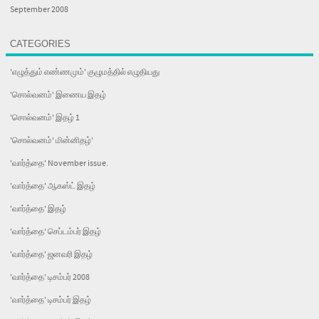
September 2008
CATEGORIES
'எழுத்தும் எண்ணமும்' குழுமத்தில் எழுதியது
'சொல்வனம்' இணைய இதழ்
'சொல்வனம்' இதழ் 1
'சொல்வனம்' மின்னிதழ்'
'வார்த்தை' November issue.
'வார்த்தை' ஆகஸ்ட் இதழ்
'வார்த்தை' இதழ்
'வார்த்தை' செப்டம்பர் இதழ்
'வார்த்தை' ஜனவரி இதழ்
'வார்த்தை' டிசம்பர் 2008
'வார்த்தை' டிசம்பர் இதழ்