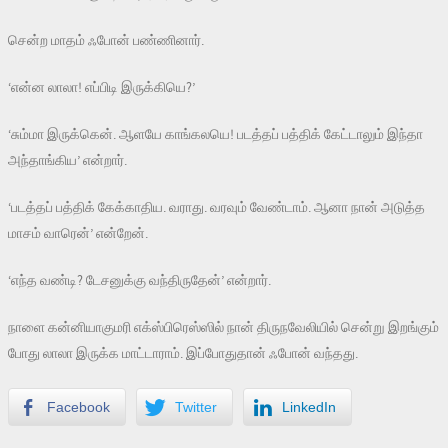
சென்ற மாதம் ஃபோன் பண்ணினார்.
‘என்ன லாலா! எப்பிடி இருக்கியெ?’
‘சும்மா இருக்கென். ஆளயே காங்கலயெ! படத்தப் பத்திக் கேட்டாலும் இந்தா
அந்தாங்கிய’ என்றார்.
‘படத்தப் பத்திக் கேக்காதிய. வராது. வரவும் வேண்டாம். ஆனா நான் அடுத்த
மாசம் வாரென்’ என்றேன்.
‘எந்த வண்டி? டேசனுக்கு வந்திருதேன்’ என்றார்.
நாளை கன்னியாகுமரி எக்ஸ்பிரெஸ்ஸில் நான் திருநவேலியில் சென்று இறங்கும்
போது லாலா இருக்க மாட்டாராம். இப்போதுதான் ஃபோன் வந்தது.
Facebook
Twitter
LinkedIn