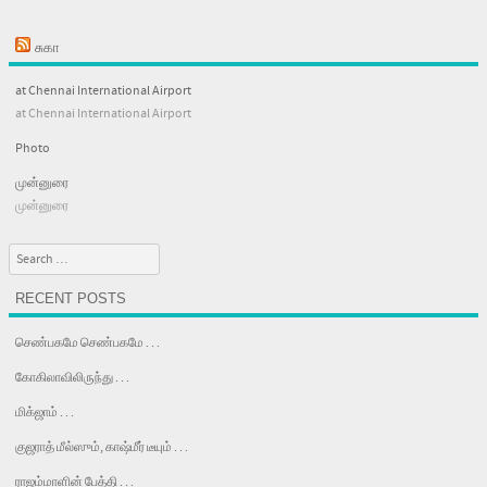
சுகா
at Chennai International Airport
at Chennai International Airport
Photo
முன்னுரை
முன்னுரை
Search
RECENT POSTS
செண்பகமே செண்பகமே . . .
கோகிலாவிலிருந்து . . .
மிக்ஜாம் . . .
குஜராத் மீல்ஸும், காஷ்மீர் டீயும் . . .
ராஜம்மாளின் பேத்தி . . .