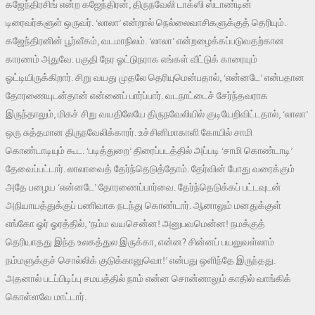
கஜேந்திரசிங் என்ற கஜேந்திரன், திருநவேலி டாக்ஸி ஸ்டாண்டின்
டிரைவர்களுள் ஒருவர். ‘லாலா’ என்றால் நெல்லைவாசிகளுக்குத் தெரியும்.
கஜேந்திரனின் பூர்வீகம், வடமாநிலம். ‘லாலா’ என்றழைக்கப்படுவதற்கான
காரணம் அதுவே. பகுதி நேர ஓட்டுநராக எங்கள் வீட்டுக் காரையும்
ஓட்டியிருக்கிறார். சிறு வயது முதலே தெரியுமென்பதால், ‘என்னடே’ என்பதான
தோரணையுடன்தான் என்னைப் பார்ப்பார். வடநாட்டைச் சேர்ந்தவராக
இருந்தாலும், மிகச் சிறு வயதிலேயே திருநவேலியில் குடியேறிவிட்டதால், ‘லாலா’
ஒரு சுத்தமான திருநவேலிக்காரர். உச்சினிமாகாளி கோயில் சாமி
கொண்டாடியும் கூட. ‘படித்துறை’ திரைப்படத்தில் அப்படி ‘சாமி கொண்டாடி’
தேவைப்பட்டார். லாலாவைத் தேர்ந்தெடுத்தோம். தேர்வின் போது வரைக்கும்
அதே பழைய ‘என்னடே’ தோரணைப்பார்வை. தேர்ந்தெடுக்கப் பட்டவுடன்
அநியாயத்துக்குப் பணிவாக நடந்து கொண்டார். ஆனாலும் மனதுக்குள்
எங்கோ ஓர் ஓரத்தில், ‘நம்ம வயசென்ன! அனுபவமென்ன! நமக்குத்
தெரியாதது இந்த உலகத்துல இருக்கா, என்ன? சின்னப் பயலுவள்லாம்
நம்மளுக்குச் சொல்லிக் குடுக்கானுவொ!’ என்பது ஒளிந்தே இருந்தது.
அதனால் படப்பிடிப்பு சமயத்தில் நாம் என்ன சொன்னாலும் காதில் வாங்கிக்
கொள்ளவே மாட்டார்.