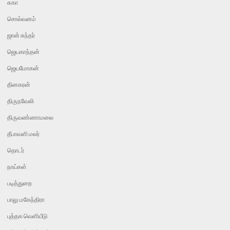
சுகா
சொல்வனம்
ஜான் சுந்தர்
ஜெயகாந்தன்
ஜெயமோகன்
தினகரன்
திருநவேலி
திருவண்ணாமலை
தீபாவளி மலர்
தொடர்
நாய்கள்
படித்துறை
பாலு மகேந்திரா
புத்தக வெளியீடு