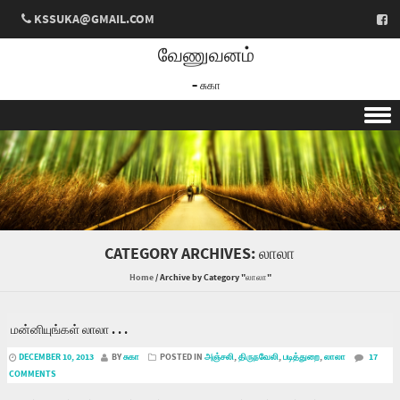
KSSUKA@GMAIL.COM
வேணுவனம்
– சுகா
Skip to content
CATEGORY ARCHIVES:
லாலா
Home
/
Archive by Category "லாலா"
மன்னியுங்கள் லாலா . . .
DECEMBER 10, 2013
BY
சுகா
POSTED IN
அஞ்சலி
,
திருநவேலி
,
படித்துறை
,
லாலா
17
COMMENTS