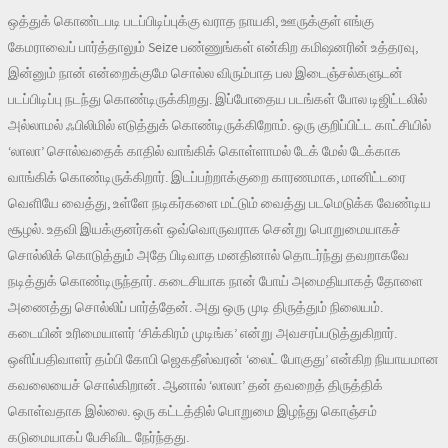
ஒத்துக் கொண்டபடி படப்பிடிப்புக்கு வராத நாயகி, ஊருக்குள் எங்கு
கேமராவைப் பார்த்தாலும் Seize பண்ணுங்கள் என்கிற கமிஷனரின் உத்தரவு,
இன்னும் நான் என்றைக்குமே சொல்ல விரும்பாத பல இடைஞ்சல்களுடன்
படப்பிடிப்பு நடந்து கொண்டிருக்கிறது. இப்போதைய படங்கள் போல டிஜிட்டலில்
அல்லாமல் ஃபிலிமில் எடுத்துக் கொண்டிருக்கிறோம். ஒரு குறிப்பிட்ட காட்சியில்
‘லாலா’ சொல்வதைக் காதில் வாங்கிக் கொள்ளாமல் டேக் மேல் டேக்காக
வாங்கிக் கொண்டிருக்கிறார். இடப்பற்றாக்குறை காரணமாக, மானிட்டரை
வெளியே வைத்து, உள்ளே நடிகர்களை மட்டும் வைத்து படமெடுக்க வேண்டிய
சூழல். உதவி இயக்குனர்கள் ஒவ்வொருவராக சென்று பொறுமையாகச்
சொல்லிக் கொடுத்தும் அதே பிடிவாத மனதினால் தொடர்ந்து தவறாகவே
நடித்துக் கொண்டிருந்தார். கடைசியாக நான் போய் அமைதியாகத் தோளை
அணைத்து சொல்லிப் பார்த்தேன். அது ஒரு முடி திருத்தும் நிலையம்.
கடையின் உரிமையாளர் ‘சிக்கிரம் முடிங்க’ என்று அவசரப்படுத்துகிறார்.
ஒளிப்பதிவாளர் தம்பி கோபி ஜெகதீஸ்வரன் ‘லைட் போகுது’ என்கிற நியாயமான
கவலையைச் சொல்கிறான். ஆனால் ‘லாலா’ தன் தவறைத் திருத்திக்
கொள்வதாக இல்லை. ஒரு கட்டத்தில் பொறுமை இழந்து கொஞ்சம்
கடுமையாகப் பேசிவிட நேர்ந்தது.