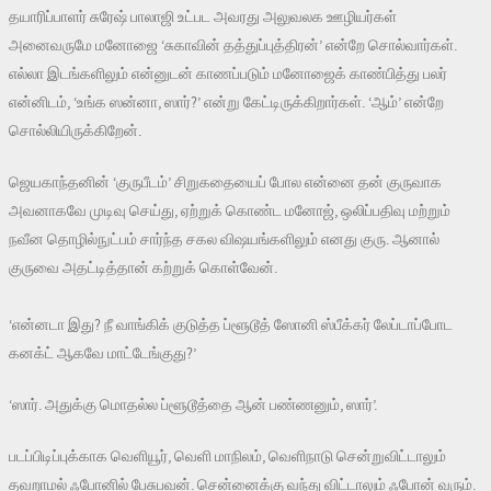
தயாரிப்பாளர் சுரேஷ் பாலாஜி உட்பட அவரது அலுவலக ஊழியர்கள்
அனைவருமே மனோஜை ‘சுகாவின் தத்துப்புத்திரன்’ என்றே சொல்வார்கள்.
எல்லா இடங்களிலும் என்னுடன் காணப்படும் மனோஜைக் காண்பித்து பலர்
என்னிடம், ‘உங்க ஸன்னா, ஸார்?’ என்று கேட்டிருக்கிறார்கள். ‘ஆம்’ என்றே
சொல்லியிருக்கிறேன்.
ஜெயகாந்தனின் ‘குருபீடம்’ சிறுகதையைப் போல என்னை தன் குருவாக
அவனாகவே முடிவு செய்து, ஏற்றுக் கொண்ட மனோஜ், ஒலிப்பதிவு மற்றும்
நவீன தொழில்நுட்பம் சார்ந்த சகல விஷயங்களிலும் எனது குரு. ஆனால்
குருவை அதட்டித்தான் கற்றுக் கொள்வேன்.
‘என்னடா இது? நீ வாங்கிக் குடுத்த ப்ளூடூத் ஸோனி ஸ்பீக்கர் லேப்டாப்போட
கனக்ட் ஆகவே மாட்டேங்குது?’
‘ஸார். அதுக்கு மொதல்ல ப்ளூடூத்தை ஆன் பண்ணனும், ஸார்’.
படப்பிடிப்புக்காக வெளியூர், வெளி மாநிலம், வெளிநாடு சென்றுவிட்டாலும்
தவறாமல் ஃபோனில் பேசுபவன். சென்னைக்கு வந்து விட்டாலும் ஃபோன் வரும்.