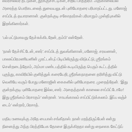
எவர்சில்வர் தட்டுகள், தூக்குச்சட்டிகள், சிறிய பாத்திரம். அதிகாலையில்
அரைத்த பொரிகடலைத் துவையலுடன் புளியோதரை பரிமாறப்பட்டது. மனோஜ்
சாப்பிடத் தயாரானான். குன்றக்குடி சகோதரர்கள் பரிமாறும் முஸ்தீபுகளில்
இறங்கினார்கள்.
‘பல் மட்டுமாவது தேச்சுக்கிடறேன், தம்பி’ என்றேன்.
‘நான் தேச்சிட்டேன், ஸார்’. சாப்பிடத் துவங்கினான், மனோஜ். சரவணன்,
பாலசுப்பிரமணியனின் முரட்டன்புப் பிடியிலிருந்து விடுபட்டு, ஶ்ரீரங்கம்
சென்றடைந்தோம், அம்மா மண்டபத்தில் கூடியிருந்த பெரும் கூட்டத்தில்
புகுந்து, காவிரியில் குளித்துக் கரையேறி, ஶ்ரீரங்கநாதனை தரிசித்து விட்டு
வெளியே வரும் போது மனோஜின் கைகளில் புளியோதரை. முறைத்தேன். ‘இது
குன்றக்குடி புளியோதரை இல்ல, ஸார். அதைத்தான் காலைல சாப்பிட்டோமே!
இது ஶ்ரீரங்கம் பிரசாதம்’ என்றான். ‘சாயங்காலம் சாப்பிட்டுக்கலாம். இப்ப லஞ்ச்
டைம்’ என்றார், பிரசாத்.
மதிய உணவுக்கு அதே பைபாஸ் சங்கீதாஸ். நான் மறந்திருப்பேன் என்று
நினைத்து அந்த பிரத்தியேக தோசை இருக்கிறதா என்று நைஸாக கேட்டுப்