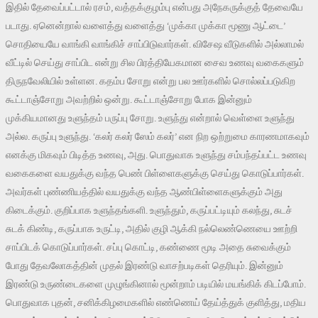
இதில் தேவைப்பட்டால் ரசம், வத்தக்குழம்பு என்பது அநேகருக்குத் தேவையே
படாது. ஏனென்றால் வளைத்து வளைத்து ‘முக்கா முக்கா மூணு ஆட்டை’
சொதியையே வாங்கி வாங்கிச் சாப்பிடுவார்கள். விசேஷ வீடுகளில் அல்லாமல்
வீட்டில் செய்து சாப்பிட என்று சில பிரத்தியேகமான சைவ உணவு வகைகளும்
திருநவேலியில் உள்ளன. கதம்ப சோறு என்று பல ஊர்களில் சொல்லப்படுகிற
கூட்டாஞ்சோறு அவற்றில் ஒன்று. கூட்டாஞ்சோறு போக இன்னும்
முக்கியமானது உளுந்தம் பருப்பு சோறு. உளுந்து என்றால் வெள்ளை உளுந்து
அல்ல. கருப்பு உளுந்து. ‘கலர் கலர் ஸேம் கலர்’ என நிற ஒற்றுமை காரணமாகவும்
எனக்கு மிகவும் பிடித்த உணவு, அது. பொதுவாக உளுந்து சம்பந்தப்பட்ட உணவு
வகைகளை வயதுக்கு வந்த பெண் பிள்ளைகளுக்கு செய்து கொடுப்பார்கள்.
அவர்கள் புண்ணியத்தில் வயதுக்கு வந்த ஆண்பிள்ளைகளுக்கும் அது
கிடைக்கும். குறிப்பாக உளுந்தங்களி. உளுந்தும், கருப்பட்டியும் கலந்து, சுடச்
சுடக் கிண்டி, கருப்பாக உருட்டி, அதில் குழி ஆக்கி நல்லெண்ணெயை ஊற்றி
சாப்பிடக் கொடுப்பார்கள். சப்பு கொட்டி, கண்ணை மூடி அதை சுவைக்கும்
போது தேவலோகத்தின் முதல் இரண்டு வாசற்படிகள் தெரியும். இன்னும்
இரண்டு உருண்டைகளை முழுங்கினால் மூன்றாம் படியில் மயங்கிக் கிடப்போம்.
பொதுவாக புதன், சனிக்கிழமைகளில் எண்ணெய் தேய்த்துக் குளித்து, மதிய