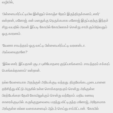
வழியில்,
‘பிள்ளையார்ப்பட்டியில இன்னும் கொஞ்ச நேரம் இருந்திருக்கலாம், ஸார்’
என்றான், மனோஜ். என் மனதுக்கு நெருக்கமாக மனோஜ் இருப்பதற்கு இந்தச்
சிறு வயதில் அவன் இப்படி கோயில் கோயிலாகச் சென்று சாமி கும்பிடுவதும்
ஒரு காரணம்.
‘வேணா சாயந்தரம் ஒரு வாட்டி பிள்ளையார்ப்பட்டி வரலான்டா.
அவ்வளவுதானே?’
‘இல்ல ஸார். இப்பதான் சூடா புளியோதரை குடுப்பாங்களாம். சாயந்தரம் சக்கரப்
பொங்கல்தானாம்’ என்றான்.
நல்ல வேளையாக அதற்குள் அரியக்குடி வந்தது. திருவேங்கடமுடையானை
தரிசித்து விட்டு அருகில் உள்ள சொக்கநாதபுரம் சென்று அங்குள்ள
பிரத்யேங்கரா தேவி கோயிலுக்கும் சென்று வந்தோம். மதிய உணவு
காரைக்குடியில். கருங்குறுவையை மறந்து விட்டிருந்த மனோஜ், அநேகமாக
அங்குள்ள எல்லா வகைகளையும் ஆர்டர் செய்து சாப்பிட்டான். ‘கோயில்