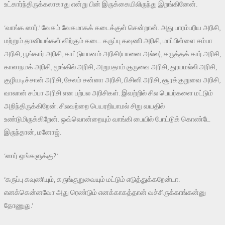
உட்கார்ந்திருக்கலாகாது என்று பின் இருக்கையிலிருந்து இறங்கினேன்.
‘வாங்க ஸார்.’ வேகம் வேகமாகக் கடைக்குள் சென்றான். அது பாரம்பரிய அரிசி,
மற்றும் தானியங்கள் விற்கும் கடை. கருப்பு கவுணி அரிசி, மாப்பிள்ளை சம்பா
அரிசி, பூங்கார் அரிசி, காட்டுயானம் அரிசி(யானை அல்ல), கருத்தக் கார் அரிசி,
காலாநமக் அரிசி, மூங்கில் அரிசி, அறுபதாம் குருவை அரிசி, தூயமல்லி அரிசி,
குழியடிச்சான் அரிசி, சேலம் சன்னா அரிசி, பிசினி அரிசி, சூரக்குறுவை அரிசி,
வாலான் சம்பா அரிசி என பற்பல அரிசிகள். இவற்றில் சில பெயர்களை மட்டும்
அறிந்திருக்கிறேன். சிலவற்றை பெயரறியாமல் சிறு வயதில்
உண்டுமிருக்கிறேன். ஒவ்வொன்றையும் வாங்கி பையில் போட்டுக் கொண்டே
இருந்தான், மனோஜ்.
‘ஸார் ஒங்களுக்கு?’
‘கருப்பு கவுணியும், கருங்குறுவையும் மட்டும் எடுத்துக்கறேன்டா.
எனக்கென்னவோ அது ரெண்டும் எனக்காகத்தான் வச்சிருக்காங்கன்னு
தோணுது.’