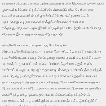
உருவானது. மேற்படி சமையல் பரிசோதனைக்குப் பிறகு இணையத்தில் சமையல்
முறைகள் பார்ப்பதை நிறுத்திவிட்டு, சென்னையில் உள்ள சொற்ப சைவ
உணவுக் கடைகளைத் தேடத் துவங்கி விட்டேன். இன்றுவரை தேடல்
தொடர்கிறது. அபூர்வமாக என் நாக்குக்கேற்ற சைவக் கடைகள்
சிக்குவதுண்டு. அவையுமே இரண்டாம், மூன்றாம் விஜயத்தில் மாமியார் வீட்டு
விருந்தாக இளைத்து, களைத்து விடுவதுண்டு.
திருநவேலி சமையல் முறைகள் பற்றி யோசித்தாலே
ஆழ்வார்குறிச்சியிலிருந்துதான் துவங்க வேண்டும். ‘ஆளாருச்சி தவுசுப்பிள்ள
சமயல் விசேஷம்லா. நல்லது கெட்டதுன்னு எல்லாத்துலயும் ஆளாருச்சி சமயல
அடிச்சுக்கிட முடியுமா?’ என்பார்கள். பிரம்மாவுக்கு போன ஜென்மத்தில்
விண்ணப்பம் அனுப்பி, அவரும் கருணையுடன் எனது விண்ணப்பத்தை ஏற்றுக்
கொண்டு ஆழ்வார்குறிச்சியில் என்னை ஜனிக்கச் செய்ததன் விளைவாக,
தாய்ப்பாலுக்கு அடுத்ததாக நான் ருசித்தது ‘ஆளாருச்சி’ சமையலைத்தான்.
அம்மையைப் பெற்ற வீடு முழுக்க விவசாயி வாசனை அடிக்கும். தாத்தாவின்
வயலிலிருந்து வந்து மூட்டை மூட்டையாக அடுக்கப்பட்டிருக்கும் நெல்
வாசனையும், பின் அது அவிக்கும் வாசனையுமாகத்தான் ஆழ்வார்குறிச்சி