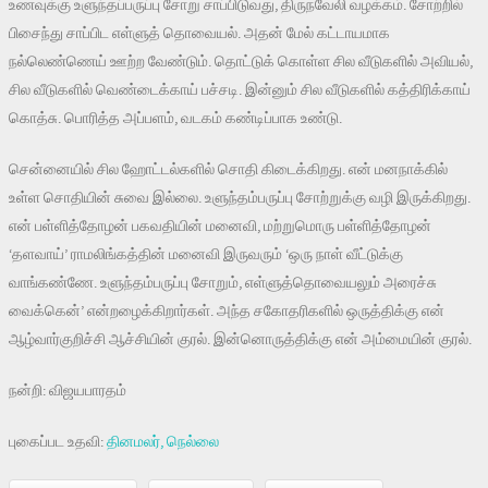
உணவுக்கு உளுந்தப்பருப்பு சோறு சாப்பிடுவது, திருநவேலி வழக்கம். சோற்றில்
பிசைந்து சாப்பிட எள்ளுத் தொவையல். அதன் மேல் கட்டாயமாக
நல்லெண்ணெய் ஊற்ற வேண்டும். தொட்டுக் கொள்ள சில வீடுகளில் அவியல்,
சில வீடுகளில் வெண்டைக்காய் பச்சடி. இன்னும் சில வீடுகளில் கத்திரிக்காய்
கொத்சு. பொரித்த அப்பளம், வடகம் கண்டிப்பாக உண்டு.
சென்னையில் சில ஹோட்டல்களில் சொதி கிடைக்கிறது. என் மனநாக்கில்
உள்ள சொதியின் சுவை இல்லை. உளுந்தம்பருப்பு சோற்றுக்கு வழி இருக்கிறது.
என் பள்ளித்தோழன் பகவதியின் மனைவி, மற்றுமொரு பள்ளித்தோழன்
‘தளவாய்’ ராமலிங்கத்தின் மனைவி இருவரும் ‘ஒரு நாள் வீட்டுக்கு
வாங்கண்ணே. உளுந்தம்பருப்பு சோறும், எள்ளுத்தொவையலும் அரைச்சு
வைக்கென்’ என்றழைக்கிறார்கள். அந்த சகோதரிகளில் ஒருத்திக்கு என்
ஆழ்வார்குறிச்சி ஆச்சியின் குரல். இன்னொருத்திக்கு என் அம்மையின் குரல்.
நன்றி: விஜயபாரதம்
புகைப்பட உதவி:
தினமலர், நெல்லை