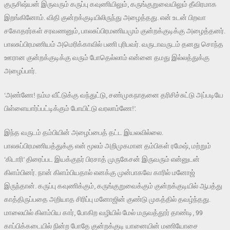
குருசிஷ்யன் இருவரும் கருப்பு கவுணியிலும், கருங்குறுவையிலும் தீவிரமாக
இறங்கினோம். விதி குன்றக்குடியிலிருந்து அழைத்தது. என் உடன் பிறவா
சகோதரர்கள் சரவணனும், பாலசுப்பிரமணியமும் குன்றக்குடிக்கு அழைத்தனர்.
பாலசுப்பிரமணியம் அமெரிக்காவில் பணி புரிபவர். வருடாவருடம் தனது சொந்த
ஊரான குன்றக்குடிக்கு வரும் போதெல்லாம் என்னை தமது இல்லத்துக்கு
அழைப்பார்.
‘அண்ணே! நம்ம வீட்டுக்கு வந்துட்டு, சண்முகநாதனை தரிசிச்சுட்டு அப்படியே
பிள்ளையார்ப்பட்டிக்கும் போயிட்டு வரலாம்ணே!’.
இந்த வருடம் தம்பியின் அழைப்பைத் தட்ட இயலவில்லை.
பாலசுப்பிரமணியத்துக்கு என் மூலம் அறிமுகமான தம்பிகள் ரமேஷ், மற்றும்
‘கிடாரி’ திரைப்பட இயக்குநர் பிரசாத் முருகேசன் இருவரும் என்னுடன்
கிளம்பினர். நான் கிளம்பியதால் எனக்கு முன்பாகவே காரில் மனோஜ்
இருந்தான். கருப்பு கவுணிக்கும், கருங்குறுவைக்கும் குன்றக்குடியில் ஆபத்து
காத்திருப்பதை அறியாத சிரிப்பு மனோஜின் குண்டு முகத்தில் தவழ்ந்தது.
மாலையில் கிளம்பிய கார், போகிற வழியில் மேல் மருவத்தூர் தாண்டி, 99
காப்பிக்கடையில் நின்ற போதே குன்றக்குடி யானையின் மணியோசை