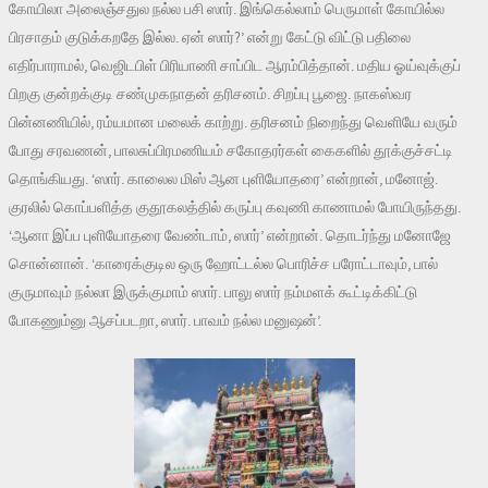
கோயிலா அலைஞ்சதுல நல்ல பசி ஸார். இங்கெல்லாம் பெருமாள் கோயில்ல
பிரசாதம் குடுக்கறதே இல்ல. ஏன் ஸார்?’ என்று கேட்டு விட்டு பதிலை
எதிர்பாராமல், வெஜிடபிள் பிரியாணி சாப்பிட ஆரம்பித்தான். மதிய ஓய்வுக்குப்
பிறகு குன்றக்குடி சண்முகநாதன் தரிசனம். சிறப்பு பூஜை. நாகஸ்வர
பின்னணியில், ரம்யமான மலைக் காற்று. தரிசனம் நிறைந்து வெளியே வரும்
போது சரவணன், பாலசுப்பிரமணியம் சகோதரர்கள் கைகளில் தூக்குச்சட்டி
தொங்கியது. ‘ஸார். காலைல மிஸ் ஆன புளியோதரை’ என்றான், மனோஜ்.
குரலில் கொப்பளித்த குதூகலத்தில் கருப்பு கவுணி காணாமல் போயிருந்தது.
‘ஆனா இப்ப புளியோதரை வேண்டாம், ஸார்’ என்றான். தொடர்ந்து மனோஜே
சொன்னான். ‘காரைக்குடில ஒரு ஹோட்டல்ல பொரிச்ச பரோட்டாவும், பால்
குருமாவும் நல்லா இருக்குமாம் ஸார். பாலு ஸார் நம்மளக் கூட்டிக்கிட்டு
போகணும்னு ஆசப்படறா, ஸார். பாவம் நல்ல மனுஷன்’.