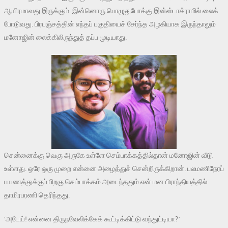
ஆயிரமாவது இருக்கும். இன்னொரு பொழுதுபோக்கு இன்ஸ்டாக்ராமில் லைக்
போடுவது. பிரபஞ்சத்தின் எந்தப் பகுதியைச் சேர்ந்த அழகியாக இருந்தாலும்
மனோஜின் லைக்கிலிருந்துத் தப்ப முடியாது.
சென்னைக்கு வெகு அருகே உள்ளே செம்பாக்கத்தில்தான் மனோஜின் வீடு
உள்ளது. ஒரே ஒரு முறை என்னை அழைத்துச் சென்றிருக்கிறான். பலமணிநேரப்
பயணத்துக்குப் பிறகு செம்பாக்கம் அடைந்ததும் என் மன பிராந்தியத்தில்
தாமிரபரணி தெரிந்தது.
‘அடேய்! என்னை திருநவேலிக்கேக் கூட்டிக்கிட்டு வந்துட்டியா?’