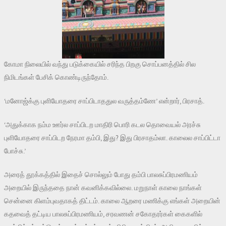
கோமா நிலையில் வந்து படுக்கையில் சரிந்த பிறகு சொப்பனத்தில் சில
நிமிடங்கள் பேசிக் கொண்டிருந்தோம்.
‘மனோஜ்க்கு புளியோதரை சாப்பிடாததுல வருத்தம்ணே’ என்றார், பிரசாத்.
‘அதுக்காக நம்ம ஊர்ல சாப்பிடற மாதிரி பொரி கடல தொவையல் அரச்சு
புளியோதரை சாப்பிடற நேரமா தம்பி, இது? இது பிரசாதம்லா. காலைல சாப்பிட்டா
போச்சு.’
அரைத் தூக்கத்தில் இதைச் சொல்லும் போது தம்பி பாலசுப்பிரமணியம்
அறையில் இருந்ததை நான் கவனிக்கவில்லை. மறுநாள் காலை நாங்கள்
சென்னை கிளம்புவதாகத் திட்டம். காலை ஆறரை மணிக்கு எங்கள் அறையின்
கதவைத் தட்டிய பாலசுப்பிரமணியம், சரவணன் சகோதரர்கள் கைகளில்