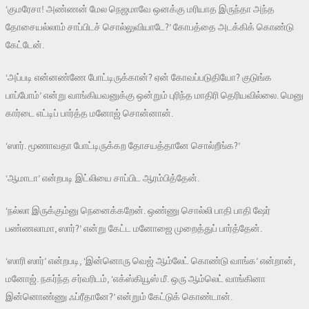
‘குமரேசா! அண்ணன் மேல நெஜமாவே ஒனக்கு மரியாத இருந்தா அந்த
தோசையல்லாம் சாப்பிடச் சொல்லுவியாடே?’ கோபத்தை அடக்கிக் கொண்டு
கேட்டேன்.
‘அப்படி என்னண்ணே போட்டிருக்கான்? ஏன் கோவப்படுதியோ? குடுங்க
பாப்போம்’ என்று வாங்கியவனுக்கு ஒன்றும் புரிந்த மாதிரி தெரியவில்லை. மெனு
கார்டை எட்டிப் பார்த்த மனோஜ் சொன்னான்.
‘ஸார். மூணாவதா போட்டிருக்கற தோசயத்தானே சொல்றீங்க?’
‘ஆமாடா’ என்றபடி இட்லியை சாப்பிட ஆரம்பித்தேன்.
‘நல்லா இருக்கும்னு நெனைக்கறேன். ஒண்ணு சொல்லி பாதி பாதி ஷேர்
பண்ணலாமா, ஸார்?’ என்று கேட்ட மனோஜை முறைத்துப் பார்த்தேன்.
‘ஸாரி ஸார்’ என்றபடி, ‘இன்னொரு வெஜ் ஆம்லேட் கொண்டு வாங்க’ என்றான்,
மனோஜ். நகர்ந்த சர்வரிடம், ‘எக்ஸ்கியூஸ் மீ. ஒரு ஆம்லெட் வாங்கினா
இன்னொண்ணு ஃப்ரீதானே?’ என்றும் கேட்டுக் கொண்டான்.