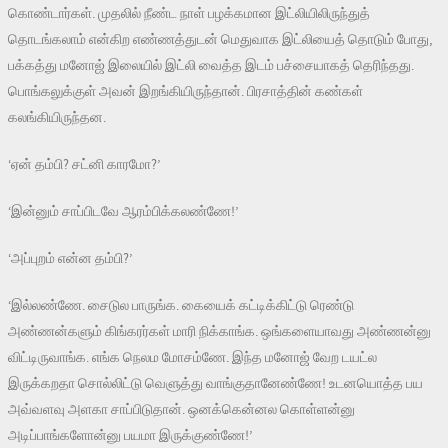
கொண்டார்கள். முதலில் நீண்ட நாள் பழக்கமான இட்லியிலிருந்துத்
தொடங்கலாம் என்கிற எண்ணத்துடன் மெதுவாக இட்லியைத் தொடும் போது,
பக்கத்து மனோஜ் இலையில் இட்லி வைத்த இடம் பச்சையாகத் தெரிந்தது.
பொங்கலுக்குள் அவன் இறங்கியிருந்தான். பிரசாத்தின் கண்கள்
கலங்கியிருந்தன.
‘ஏன் தம்பி? சட்னி காரமோ?’
‘இன்னும் சாப்பிடவே ஆரம்பிக்கலண்ணே!’
‘அப்புறம் என்ன தம்பி?’
‘இல்லண்ணே. சைடுல பாருங்க. கையைக் கட்டிக்கிட்டு ரெண்டு
அண்ணன்களும் கிங்கரர்கள் மாரி நிக்காங்க. ஒங்களையாவது அண்ணன்னு
விட்டிருவாங்க. எங்க நெலம மோசம்ணே. இந்த மனோஜ் வேற டயட்ல
இருக்கறதா சொல்லிட்டு வெளுத்து வாங்குதானேண்ணே! உடனயொத்த பய
அவ்வளவு அளகா சாப்பிடுதான். ஒனக்கென்னல கொள்ளன்னு
அடிப்பாங்களோன்னு பயமா இருக்குண்ணே!’