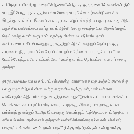
சம்பிரதாய பரிமாற்று முறையில் இலையின் இடது ஓரத்தலையில் வைக்கப்படும்
உப்பு, இப்போது புழக்கத்தில் உள்ள மேஜை உப்பு அல்ல. கற்கண்டு சைஸில்
இருக்கும் கல் உப்பு. இலையின் வலது கை கீழ்ப்பக்கத்தில் பருப்பு வைத்து அதில்
உருக்கிய பசுநெய்யை ஊற்றுவாள் ஆச்சி. சோறு வைத்த பின் அதன் மேலும்
நெய் ஊற்றுவாள். அது சாம்பாருக்கு. சின்ன வயதிலேயே நான்
ருசியடிமையாகிப் போனதற்கு, ரசத்திலும் ஆச்சி ஊற்றும் நெய்யும் ஒரு
காரணம். ‘நீரு பரவாயில்ல பேரப்பிள்ள. நம்ம அம்மையப்ப முதலியார் வீட்ல
மோர்ச்சோத்துக்கே நெய்யக் கோரி ஊத்துவாங்க தெரியும்லா’ என்பார் சைலு
தாத்தா.
திருநவேலியில் சைவ சாப்பாட்டுக்கென்று அரசாங்கத்தை மிஞ்சும் அளவுக்கு
பல துறைகள் இயங்கின. அத்துறைகளில் ஆக்குபவர், உண்பவர் என
எல்லோருமே அதிகாரிகள்தான். திருமண மறுவீடுகளில் கட்டாயமயமாக்கப்பட்ட
சொதி உணவைப் பற்றிய சிந்தனை, மகளுக்கு, அல்லது மகனுக்கு வரன்
பார்க்கத் துவங்கும் போதே இணைந்து கொள்ளும். ‘பத்தொம்பதாம் தேதியா?
சரியா போச்சு. அன்னைக்குத்தான் வன்னிக்கோனேந்தல்ல என் மச்சினர்
மகளுக்குக் கல்யாணம். நான் மறுவீட்டுக்கு வந்திருதென்’ என்று சாக்கு