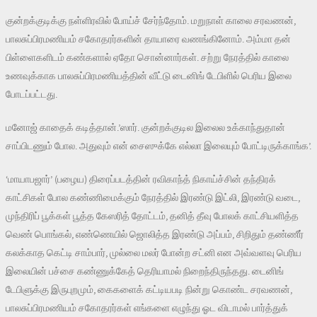
குன்றக்குடிக்கு நள்ளிரவில் போய்ச் சேர்ந்தோம். மறுநாள் காலை சரவணன்,
பாலசுப்பிரமணியம் சகோதரர்களின் தாயாரை வணங்கினோம். அம்மா தன்
பிள்ளைகளிடம் கண்களால் ஏதோ சொன்னார்கள். சற்று நேரத்தில் காலை
உணவுக்காக பாலசுப்பிரமணியத்தின் வீட்டு டைனிங் டேபிளில் பெரிய இலை
போடப்பட்டது.
மனோஜ் காதைக் கடித்தான்.’ஸார். குன்றக்குடில இலைல உக்காந்துதான்
சாப்பிடணும் போல. அதுவும் என் சைஸுக்கே எல்லா இலையும் போட்டிருக்காங்க’.
‘மாயாபஜார்’ (பழைய) திரைப்படத்தின் ரவிகாந்த் நிகாய்ச்சின் தந்திரக்
காட்சிகள் போல கண்ணிமைக்கும் நேரத்தில் இரண்டு இட்லி, இரண்டு வடை,
முந்திரிப் பூக்கள் பூத்த கேஸரித் தோட்டம், தனித் தீவு போலக் காட்சியளித்த
வெண் பொங்கல், எண்ணெயில் ஜொலித்த இரண்டு அப்பம், சிறிதும் தண்ணீர்
கலக்காத கெட்டி சாம்பார், முல்லை மலர் போன்ற சட்னி என அவ்வளவு பெரிய
இலையின் பச்சை கண்ணுக்கேத் தெரியாமல் நிறைந்திருந்தது. டைனிங்
டேபிளுக்கு இருபுறமும், கைகளைக் கட்டியபடி நின்று கொண்ட சரவணன்,
பாலசுப்பிரமணியம் சகோதரர்கள் எங்களை எழுந்து ஓட விடாமல் பார்த்துக்