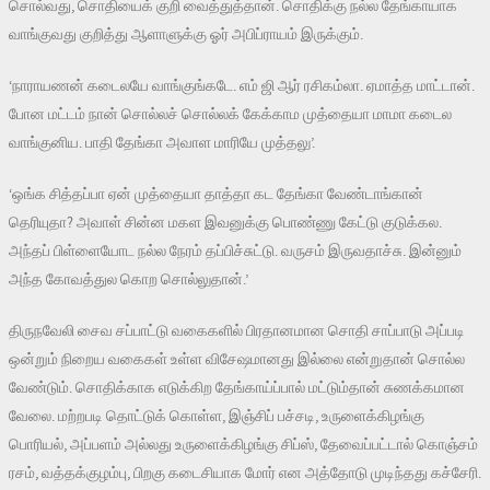
சொல்வது, சொதியைக் குறி வைத்துத்தான். சொதிக்கு நல்ல தேங்காயாக
வாங்குவது குறித்து ஆளாளுக்கு ஓர் அபிப்ராயம் இருக்கும்.
‘நாராயணன் கடைலயே வாங்குங்கடே. எம் ஜி ஆர் ரசிகம்லா. ஏமாத்த மாட்டான்.
போன மட்டம் நான் சொல்லச் சொல்லக் கேக்காம முத்தையா மாமா கடைல
வாங்குனிய. பாதி தேங்கா அவாள மாரியே முத்தலு’.
‘ஒங்க சித்தப்பா ஏன் முத்தையா தாத்தா கட தேங்கா வேண்டாங்கான்
தெரியுதா? அவாள் சின்ன மகள இவனுக்கு பொண்ணு கேட்டு குடுக்கல.
அந்தப் பிள்ளையோட நல்ல நேரம் தப்பிச்சுட்டு. வருசம் இருவதாச்சு. இன்னும்
அந்த கோவத்துல கொற சொல்லுதான்.’
திருநவேலி சைவ சப்பாட்டு வகைகளில் பிரதானமான சொதி சாப்பாடு அப்படி
ஒன்றும் நிறைய வகைகள் உள்ள விசேஷமானது இல்லை என்றுதான் சொல்ல
வேண்டும். சொதிக்காக எடுக்கிற தேங்காய்ப்பால் மட்டும்தான் சுணக்கமான
வேலை. மற்றபடி தொட்டுக் கொள்ள, இஞ்சிப் பச்சடி, உருளைக்கிழங்கு
பொரியல், அப்பளம் அல்லது உருளைக்கிழங்கு சிப்ஸ், தேவைப்பட்டால் கொஞ்சம்
ரசம், வத்தக்குழம்பு, பிறகு கடைசியாக மோர் என அத்தோடு முடிந்தது கச்சேரி.