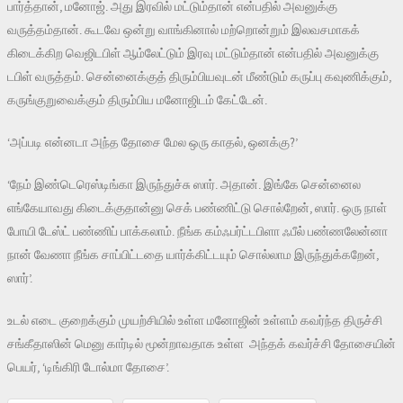
பார்த்தான், மனோஜ். அது இரவில் மட்டும்தான் என்பதில் அவனுக்கு
வருத்தம்தான். கூடவே ஒன்று வாங்கினால் மற்றொன்றும் இலவசமாகக்
கிடைக்கிற வெஜிடபிள் ஆம்லேட்டும் இரவு மட்டும்தான் என்பதில் அவனுக்கு
டபிள் வருத்தம். சென்னைக்குத் திரும்பியவுடன் மீண்டும் கருப்பு கவுணிக்கும்,
கருங்குறுவைக்கும் திரும்பிய மனோஜிடம் கேட்டேன்.
‘அப்படி என்னடா அந்த தோசை மேல ஒரு காதல், ஒனக்கு?’
‘நேம் இண்டெரெஸ்டிங்கா இருந்துச்சு ஸார். அதான். இங்கே சென்னைல
எங்கேயாவது கிடைக்குதான்னு செக் பண்ணிட்டு சொல்றேன், ஸார். ஒரு நாள்
போயி டேஸ்ட் பண்ணிப் பாக்கலாம். நீங்க கம்ஃபர்ட்டபிளா ஃபீல் பண்ணலேன்னா
நான் வேணா நீங்க சாப்பிட்டதை யார்க்கிட்டயும் சொல்லாம இருந்துக்கறேன்,
ஸார்’.
உடல் எடை குறைக்கும் முயற்சியில் உள்ள மனோஜின் உள்ளம் கவர்ந்த திருச்சி
சங்கீதாஸின் மெனு கார்டில் மூன்றாவதாக உள்ள அந்தக் கவர்ச்சி தோசையின்
பெயர், ‘டிங்கிரி டோல்மா தோசை’.