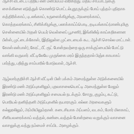
ஆச்சி வீட்டைப் பற்றிய என் மனபிம்பம் விரிகிறது. மதிய சாப்பாட்டுக்கு
சைக்கிளை எடுத்துக் கொண்டு பொட்டல்புதூருக்குப் போய் புத்தம் புதிதாக
கத்திரிக்காய், புடலங்காய், உருளைக்கிழங்கு, அவரைக்காய்,
கொத்தவரங்காய், சீனிக்கிழங்கு, பலாக்காய்ப்பொடி, தடியங்காய்(மாண்புமிகு
சென்னையில் அதன் பெயர் வெள்ளைப் பூசணி), இங்கிலீஷ் காய்கறிகளான
பீன்ஸ், முட்டைக்கோஸ், (இதிலுள்ள முட்டையைக் கூட ஆச்சி சொல்ல மாட்டாள்.
கோஸ் என்பாள்), கேரட், பீட் ரூட் போன்றவற்றை ஒரு சாக்குப்பையில் போட்டு
வாங்கி வருவார். வீட்டிலேயே முருங்கை மரம் இருந்ததால் பிஞ்சு காயாகப்
பார்த்து, பறித்து சாம்பாரில் போடுவாள், ஆச்சி.
ஆழ்வார்குறிச்சி ஆச்சி வீட்டின் பின் பக்கம் அமைந்துள்ள அடுக்களையில்
இரண்டு மண் அடுப்புகளிலும், புறவாசலையொட்டி அமைந்துள்ள மேலும்
இரண்டு மண் அடுப்புகளிலும் சமையல் நடக்கும். சோறு, குழம்பு, கூட்டு,
பொரியல் தனித்தனி அடுப்புகளில் தயாராகும். எல்லா அரவைகளும்
கல்லுரலிலும், அம்மியிலும்தான். கடைசியாக அப்பளம், வடகம், மோர் மிளகாய்,
சீனியவரைக்காய் வத்தல், சுண்டைவத்தல் போன்றவை வறுக்கும் வாசனை
வாசலுக்கு வந்து நம்மைச் சாப்பிட அழைக்கும்.