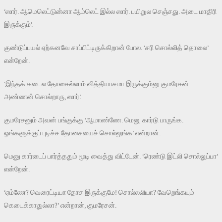
‘ஸார். ஆமெலெட்டுன்னா ஆம்லெட் இல்ல ஸார். பயிறுல செஞ்சது. அடை மாதிரி
இருக்கும்’.
குண்டுப்பயல் ஏற்கனவே சாப்பிட்டிருக்கிறான் போல. ‘சரி சொல்லித் தொலை’
என்றேன்.
‘இந்தக் கடைல தோசைல்லாம் வித்தியாசமா இருக்கும்னு குமரேசன்
அண்ணன் சொல்றாரு, ஸார்’.
குமரேசனும் அவன் பங்குக்கு ‘ஆமாண்ணே. மெனு கார்டு பாருங்க.
ஒங்களுக்குப் புடிச்ச தோசையைச் சொல்லுங்க’ என்றான்.
மெனு கார்டைப் பார்த்ததும் மூடி வைத்து விட்டேன். ‘ரெண்டு இட்லி சொல்லுப்பா’
என்றேன்.
‘ஏம்ணே? வெரைட்டியா தோச இருக்குமே! சொல்லலியா? வேறெங்கயும்
கெடைக்காதுல்லா?’ என்றான், குமரேசன்.