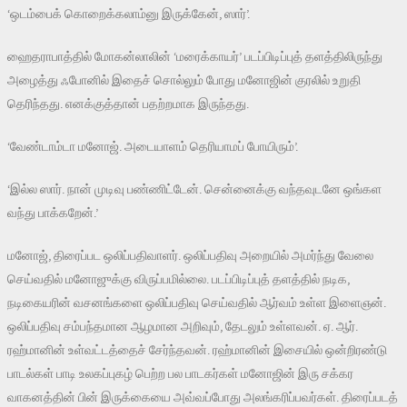
‘ஒடம்பைக் கொறைக்கலாம்னு இருக்கேன், ஸார்’.
ஹைதராபாத்தில் மோகன்லாலின் ‘மரைக்காயர்’ படப்பிடிப்புத் தளத்திலிருந்து
அழைத்து ஃபோனில் இதைச் சொல்லும் போது மனோஜின் குரலில் உறுதி
தெரிந்தது. எனக்குத்தான் பதற்றமாக இருந்தது.
‘வேண்டாம்டா மனோஜ். அடையாளம் தெரியாமப் போயிரும்’.
‘இல்ல ஸார். நான் முடிவு பண்ணிட்டேன். சென்னைக்கு வந்தவுடனே ஒங்கள
வந்து பாக்கறேன்.’
மனோஜ், திரைப்பட ஒலிப்பதிவாளர். ஒலிப்பதிவு அறையில் அமர்ந்து வேலை
செய்வதில் மனோஜுக்கு விருப்பமில்லை. படப்பிடிப்புத் தளத்தில் நடிக,
நடிகையரின் வசனங்களை ஒலிப்பதிவு செய்வதில் ஆர்வம் உள்ள இளைஞன்.
ஒலிப்பதிவு சம்பந்தமான ஆழமான அறிவும், தேடலும் உள்ளவன். ஏ. ஆர்.
ரஹ்மானின் உள்வட்டத்தைச் சேர்ந்தவன். ரஹ்மானின் இசையில் ஒன்றிரண்டு
பாடல்கள் பாடி உலகப்புகழ் பெற்ற பல பாடகர்கள் மனோஜின் இரு சக்கர
வாகனத்தின் பின் இருக்கையை அவ்வப்போது அலங்கரிப்பவர்கள். திரைப்படத்