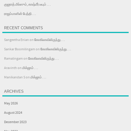
குஜராத் மீல்ஸும், காஷ்மீர் டீயும் . . .
ராஜம்மாளின் பேத்தி . . .
RECENT COMMENTS
Sangeetha Enian
on
கோகிலாவிலிருந்து . . .
Sankar Boomilingam
on
கோகிலாவிலிருந்து . . .
Ramalingam
on
கோகிலாவிலிருந்து . . .
Aravinth
on
மிக்ஜாம் . . .
Manikandan S
on
மிக்ஜாம் . . .
ARCHIVES
May 2026
August 2024
December 2023