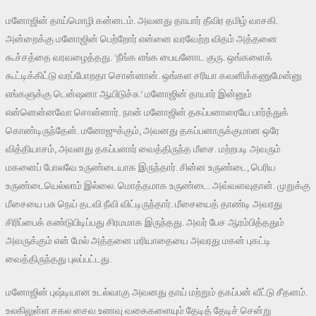
மனோஜின் தாய்மொழி கன்னடம். அவனது தாயார் தீவிர தமிழ் வாசகி.
அன்றைக்கு மனோஜின் பெற்றோர் என்னை வரவேற்ற விதம் அத்தனை
கூச்சத்தை வரவழைத்தது. ‘நீங்க எங்க பையனோட குரு. ஒங்களைக்
கூட்டிக்கிட்டு வரப்போறதா சொன்னான். ஒங்கள சரியா கவனிக்கணுமேன்னு
எங்களுக்கு டென்ஷனா ஆயிடுச்சு.’ மனோஜின் தாயார் இன்னும்
என்னென்னவோ சொன்னார். நான் மனோஜின் தகப்பனாரையே பார்த்துக்
கொண்டிருந்தேன். மனோஜுக்கும், அவனது தகப்பனாருக்குமான ஒரே
வித்தியாசம், அவனது தகப்பனார் வைத்திருந்த மீசை. மற்றபடி அவரும்
மகனைப் போலவே உருண்டையாக இருந்தார். சின்ன உருண்டை, பெரிய
உருண்டையெல்லாம் இல்லை. மொத்தமாக உருண்டை. அவ்வளவுதான். முறுக்கு
மீசையை பசு நெய் தடவி நீவி விட்டிருந்தார். மீசையைத் தாண்டி அவரது
சிரிப்பைக் கண்டுபிடிப்பது சிரமமாக இருந்தது. அவர் பேச ஆரம்பித்ததும்
அவருக்கும் என் மேல் அத்தனை மரியாதையை அவரது மகன் புகட்டி
வைத்திருந்தது புலப்பட்டது.
மனோஜின் புஷ்டியான உடல்வாகு அவனது தாய் மற்றும் தகப்பன் வீட்டு சீதனம்.
உலகிலுள்ள சகல சைவ உணவு வகைகளையும் தேடித் தேடிச் சென்று