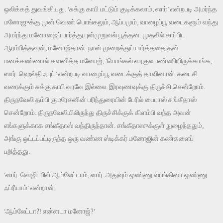
ஒலிக்கத் துவங்கியது. ‘சுக்கு காபி மட்டும் குடிக்கலாம், ஸார்’ என்றபடி அமர்ந்த
மனோஜுக்கு முன் வெண் பொங்கலும், ஆப்பமும், வாழைப்பூ வடைகளும் வந்து
அமர்ந்து மனோஜைப் பார்த்து புன்முறுவல் பூத்தன. முதலில் சாப்பிட
ஆரம்பித்தவன், மனோஜ்தான். நான் முறைத்துப் பார்த்ததை தன்
மனக்கண்ணால் கவனித்த மனோஜ், ‘பொங்கல் வரகுல பண்ணியிருக்காங்க,
ஸார். ஹெல்தி ஃபுட்’ என்றபடி வாழைப்பூ வடைக்குத் தாவினான். கடைசி
வரைக்கும் சுக்கு காபி வரவே இல்லை. இரவுணவுக்கு திருச்சி சென்றோம்.
திருநவேலி தம்பி குமரேசனின் பரிந்துரையின் பேரில் பைபாஸ் சங்கீதாஸ்
சென்றோம். திருநவேலியிலிருந்து திருச்சிக்குக் கிளம்பி வந்த அவன்
எங்களுக்காக சங்கீதாஸ் வந்திருந்தான். சங்கீதாஸுக்குள் நுழைந்ததும்,
அங்கு ஒட்டப்பட்டிருந்த ஒரு வண்ண ஸ்டிக்கர் மனோஜின் கண்களைப்
பறித்தது.
‘ஸார். வெஜிடபிள் ஆம்லேட்டாம், ஸார். அதுவும் ஒண்ணு வாங்கினா ஒண்ணு
ஃப்ரீயாம்’ என்றான்.
‘ஆம்லேட்டா?! என்னடா மனோஜ்?’