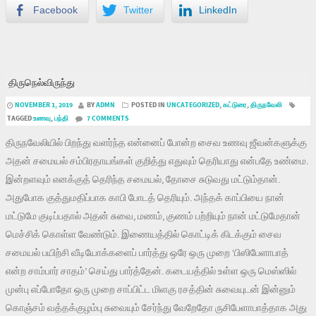
Facebook
Twitter
LinkedIn
திருநெல்விருந்து
NOVEMBER 1, 2019
BY
ADMN
POSTED IN
UNCATEGORIZED
,
கட்டுரை
,
திருநவேலி
TAGGED
உணவு
,
பந்தி
7 COMMENTS
திருநவேலியில் பிறந்து வளர்ந்த என்னைப் போன்ற சைவ உணவு ஜீவன்களுக்கு
அதன் சமையல் சம்பிரதாயங்கள் குறித்து எதுவும் தெரியாது என்பதே உண்மை.
இன்றளவும் எனக்குத் தெரிந்த சமையல், தோசை சுடுவது மட்டும்தான்.
அதுபோக குத்துமதிப்பாக காபி போடத் தெரியும். அந்தக் காப்பியை நான்
மட்டுமே குடிப்பதால் அதன் சுவை, மணம், குணம் பற்றியும் நான் மட்டுமேதான்
மெச்சிக் கொள்ள வேண்டும். இணையத்தில் கொட்டிக் கிடக்கும் சைவ
சமையல் பயிற்சி வீடியோக்களைப் பார்த்து ஒரே ஒரு முறை ‘பிஸிபேளாபாத்
என்ற சாம்பார் சாதம்’ செய்து பார்த்தேன். கடையத்தில் உள்ள ஒரு மெஸ்ஸில்
முன்பு எப்போதோ ஒரு முறை சாப்பிட்ட மிளகு ரசத்தின் சுவையுடன் இன்னும்
கொஞ்சம் வத்தக்குழம்பு சுவையும் சேர்ந்து வேறேதோ ருசிபேளாபாத்தாக அது