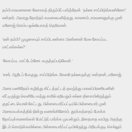
தம்பி சரவணனை லேசாகத் திரும்பிப் பார்த்தேன். ‘நல்லா சாப்பிடுங்கண்ணே!’
என்றார். அவரது தோற்றம் கவலையளித்தது. காரணம், சரவணனுக்கு முன்
மனோஜ் ரொம்ப ஒல்லியாகத் தெரிவான்.
‘ஏன் தம்பி? முழுசையும் சாப்பிடலன்னா அண்ணன் மேல கோபப்பட
மாட்டீங்கல்ல?’
‘கோபப்பட மாட்டேம்ணே. வருத்தப்படுவேன்.’
‘ஸார். ஆறிடப் போகுது. சாப்பிடுங்க. கேஸரி நல்லாருக்கு’ என்றான், மனோஜ்.
அரை மணிநேரம் கழித்து கிட்டத்தட்டத் தவழ்ந்து பாலசுப்பிரணியனின்
வீட்டிருந்து வெளியே வந்து காரில் ஏறியதும் எல்லா திசையிலிருந்தும்
குறட்டையொலி கேட்டது. பிள்ளையார்ப்பட்டியில் பிள்ளையார் முன்
அரைமயக்கத்தில் நின்று வணங்கினோம். தூக்கத்தைப் போக்க
தோப்புக்கரணங்கள் போட்டுப் பார்க்க முயன்றும், நிறைமாத வயிறு அதற்கு
இடம் கொடுக்கவில்லை. பிள்ளையார்ப்பட்டியிலிருந்து அரியக்குடி செல்லும்