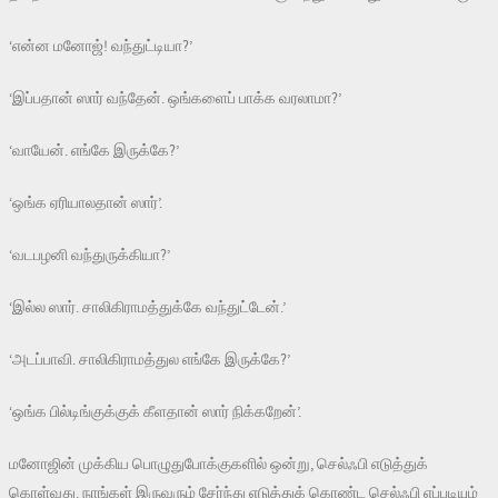
‘என்ன மனோஜ்! வந்துட்டியா?’
‘இப்பதான் ஸார் வந்தேன். ஒங்களைப் பாக்க வரலாமா?’
‘வாயேன். எங்கே இருக்கே?’
‘ஒங்க ஏரியாலதான் ஸார்’.
‘வடபழனி வந்துருக்கியா?’
‘இல்ல ஸார். சாலிகிராமத்துக்கே வந்துட்டேன்.’
‘அடப்பாவி. சாலிகிராமத்துல எங்கே இருக்கே?’
‘ஒங்க பில்டிங்குக்குக் கீளதான் ஸார் நிக்கறேன்’.
மனோஜின் முக்கிய பொழுதுபோக்குகளில் ஒன்று, செல்ஃபி எடுத்துக்
கொள்வது. நாங்கள் இருவரும் சேர்ந்து எடுத்துக் கொண்ட செல்ஃபி எப்படியும்