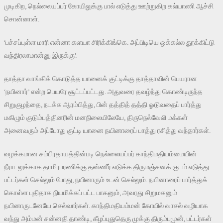
முடிகிற, நெல்லையப்பர் கோயிலுக்கு பால் எடுத்து ஊற்றுகிற கல்யாணி ஆச்சி
சொன்னாள்.
‘பச்சப்புள்ள மாரி என்னா களயா சிரிக்கிங்கெ. அப்பிடியெ ஒக்கல்ல தூக்கிட்டு
வந்திரலாமான்னு இருக்கு’.
தாத்தா வாங்கிக் கொடுத்த யானைக் குட்டிக்கு தாத்தாவின் பெயரான
‘நயினார்’ என்ற பெயரே சூட்டப்பட்டது. அதுவரை தவழ்ந்து கொண்டிருந்த
சிறுகுழந்தை, நடக்க ஆரம்பித்து, பின் தத்தித் தத்தி ஓடுவதைப் பார்த்து
மகிழும் குடும்பத்தினரின் மனநிலையிலேயே, திருநெல்வேலி மக்கள்
அனைவரும் அப்போது குட்டி யானை நயினாரைப் பாத்து ரசித்து வந்தார்கள்.
வழக்கமான சம்பிரதாயத்தின்படி நெல்லையப்பர் காந்திமதியம்மையின்
நீராடலுக்காக தாமிரபரணிக்கு தன்ணீர் எடுக்க திருமஞ்சனக் குடம் எடுத்து
பட்டர்கள் செல்லும் போது, நயினாரும் உடன் செல்லும். நயினாரைப் பார்த்துக்
கொள்ள புதிதாக நியமிக்கப் பட்ட பாகனும், அவரது சிறுமகனும்
நயினாருடனேயே செல்வார்கள். காந்திமதியம்மன் கோயில் வாசல் வழியாக
வந்து அம்மன் சன்னதி தாண்டி, கீழப்புதுதெரு முக்கு திரும்புமுன், பட்டர்கள்