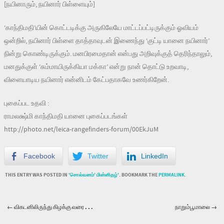
[நயினாரும், நயினார் பிள்ளையும்]
‘காந்திமதி’யின் கொட்டடிக்கு அருகிலேயே மாட்டப்பட்டிருக்கும் ஓவியம்
ஒன்றில், நயினார் பிள்ளை தாத்தாவுடன் இணைந்து ‘குட்டி யானை நயினார்’
நின்று கொண்டிருக்கும். மனபிரமைதான் என்பது அறிவுக்குத் தெரிந்தாலும்,
மனதுக்குள் ‘சும்மாயிருக்கியா மக்கா’ என்று நான் தொட்டு உறவாடி,
விளையாடிய நயினார் என்னிடம் கேட்பதாகவே உணர்கிறேன்.
புகைப்பட உதவி :
ராமலக்ஷ்மி காந்திமதி யானை புகைப்படங்கள்
http://photo.net/leica-rangefinders-forum/00EkJuM
Facebook
Twitter
LinkedIn
THIS ENTRY WAS POSTED IN
'சொல்வனம்' மின்னிதழ்'
. BOOKMARK THE
PERMALINK
.
←
விகடனிலிருந்து கிழக்கு வரை . . .
நாறும்பூமாலை
→
Post navigation