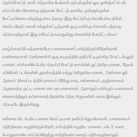
ஆரம்பிச்சுட்டு. நான் அந்தாக்ல பேஷ்கார் ரூம்புக்குள்ள ஓடி ஒளிஞ்சுட்டென்.
நம்ம பெரிய கோனாரு நந்தவன கேட்டத் தாண்டி முள்ளுக்குள்ள
வேட்டியில்லாம விளுந்து கெடந்தாரு. இது கேட்டுக்கு வெளியவெ நிக்கி.
ரொம்ப நேரம் பாகன் மல்லுக்கட்டித்தான் ஒரு வளிக்கு கொண்டாந்தாரு.
அப்பொறந்தான் இது சரிப்பட்டு வராதுன்னு கொண்டு போயிட்டாவொ’.
வாழ்க்கையில் எத்தனையோ யானைகளைப் பார்த்திருக்கிறேன்தான்.
வண்ணதாசன் அண்ணாச்சி ஒரு கடிதத்தில் குறிப்பிட்டிருக்கிற ‘பொட்டல்புதூர்
யானை’, சர்க்கஸில் பெரிய தொப்பி போட்டு சைக்கிள் ஓட்டுகிற யானை, ‘தேவர்
ஃபிலிம்ஸ்’ படங்களின் துவக்கத்தில் வந்து பிளிறுகிற யானை, ‘அன்னை ஓர்
ஆலயம்’ திரைப்படத்தில் தாயைப் பிரிந்து வாடி, என்னையும், குஞ்சுவையும்
அழவைத்த குட்டி யானை என பல யானைகள். ஆனாலும் பார்க்கும் யானைகள்
எல்லாவற்றிலும் நயினாரைத் தேடுகிற அந்த சிறுவனின் மனசு இன்னும்
அப்படியே இருக்கிறது.
என்னை விட பெரிய யானை கோட்டியான நண்பர் ஜெயமோகன், யானையைப்
பற்றி நிறைய எழுதியிருக்கிறார், சமீபத்தில் எழுதிய ‘யானை டாக்டர்’ வரை.
பொதுவாகவே காப்பியிலிருந்து காந்திவரை எதைப் பற்றி எழுதினாலும்