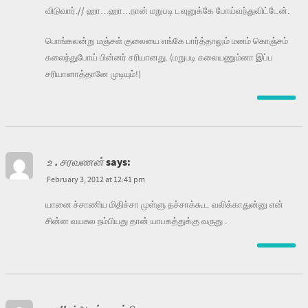
விடுவார்.// ஹா…ஹா…நான் மறுபடி டவுனுக்கே போய்வந்துவிட்டேன்.
பொங்கலன்று மஞ்சள் குலையை எங்கே பார்த்தாலும் மனம் கொஞ்சம்
கலைந்துபோய் பின்னர் சரியானது. (மறுபடி கலையணும்னா இப்ப
சரியானாத்தானே முடியும்!)
உ . சரவணன்
says:
February 3, 2012 at 12:41 pm
யானை ச்சாணிய மிதிச்சா முள்ளு தச்சாக்கூட வலிக்காதுன்னு என்
சின்ன வயசுல நம்பியது தான் யாபகத்துக்கு வருது .