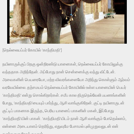
[நெல்லையப்பர் கோயில் ‘காந்திமதி’]
நயினாருக்குப் பிறகு ஒன்றிரண்டு யானைகள், நெல்லையப்பர் கோயிலுக்கு
வந்ததாக அறிந்தேன். அப்போது நான் சென்னைக்கு வந்து விட்டேன்.
அவைகளின் பெயரையோ, மற்ற விவரங்களையோ அறிந்து கொள்ளும் ஆர்வம்
வரவேயில்லை. தற்சமயம் நெல்லையப்பர் கோயிலில் உள்ள யானையின் பெயர்
‘காந்திமதி’ என்று சொல்கிறார்கள். சமீப கால திருநெல்வேலி பயணங்களின்
போது, ‘காந்திமதி’யையும் பார்த்து, ஆசி வாங்குகிறேன். குட்டி நயினாருடன்
குட்டிப் பாகனாக இருந்த, பெரிய யானைப் பாகனின் மகன், இப்போது
‘காந்திமதி’யின் பாகன். ‘காந்திமதி’யிடம் நான் ஆசி வாங்கும் போதெல்லாம்,
என்னை அடையாளம் தெரிந்து, எதுவுமே பேசாமல் புன்முறுவலுடன் என்