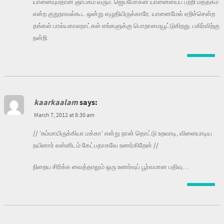
யானையும்தான் ஞாபகம் வரும். ஜெயமோகன் யானையைப் பற்றி மத்தகம்
என்ற குறுநாவல்கூட ஒன்று எழுதியிருக்காரே. யானைமேல் ஏறிச்சென்ற
தங்கள் பால்யகாலநாட்கள் எங்களுக்கு பொறாமையூட்டுகிறது. பகிர்விற்கு
நன்றி.
kaarkaalam
says:
March 7, 2012 at 8:30 am
// ‘சும்மாயிருக்கியா மக்கா’ என்று நான் தொட்டு உறவாடி, விளையாடிய
நயினார் என்னிடம் கேட்பதாகவே உணர்கிறேன் //
நிறைய சிரிக்க வைத்தாலும் ஒரு உணர்வுப் பூர்வமான பதிவு…