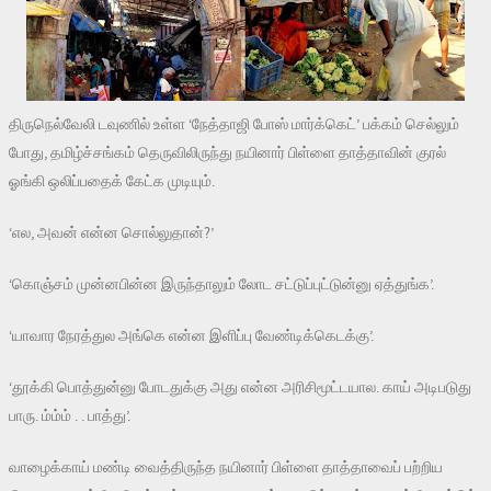
திருநெல்வேலி டவுணில் உள்ள ‘நேத்தாஜி போஸ் மார்க்கெட்’ பக்கம் செல்லும்
போது, தமிழ்ச்சங்கம் தெருவிலிருந்து நயினார் பிள்ளை தாத்தாவின் குரல்
ஓங்கி ஒலிப்பதைக் கேட்க முடியும்.
‘எல, அவன் என்ன சொல்லுதான்?’
‘கொஞ்சம் முன்னபின்ன இருந்தாலும் லோட சட்டுப்புட்டுன்னு ஏத்துங்க’.
‘யாவார நேரத்துல அங்கெ என்ன இளிப்பு வேண்டிக்கெடக்கு’.
‘தூக்கி பொத்துன்னு போடதுக்கு அது என்ன அரிசிமூட்டயால. காய் அடிபடுது
பாரு. ம்ம்ம் . . பாத்து’.
வாழைக்காய் மண்டி வைத்திருந்த நயினார் பிள்ளை தாத்தாவைப் பற்றிய