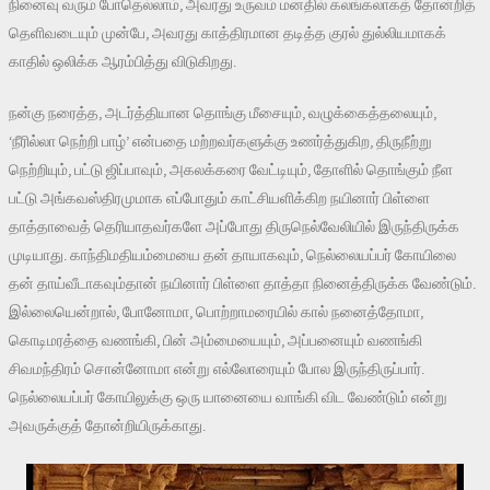
நினைவு வரும் போதெல்லாம், அவரது உருவம் மனதில் கலங்கலாகத் தோன்றித்
தெளிவடையும் முன்பே, அவரது காத்திரமான தடித்த குரல் துல்லியமாகக்
காதில் ஒலிக்க ஆரம்பித்து விடுகிறது.
நன்கு நரைத்த, அடர்த்தியான தொங்கு மீசையும், வழுக்கைத்தலையும்,
‘நீரில்லா நெற்றி பாழ்’ என்பதை மற்றவர்களுக்கு உணர்த்துகிற, திருநீற்று
நெற்றியும், பட்டு ஜிப்பாவும், அகலக்கரை வேட்டியும், தோளில் தொங்கும் நீள
பட்டு அங்கவஸ்திரமுமாக எப்போதும் காட்சியளிக்கிற நயினார் பிள்ளை
தாத்தாவைத் தெரியாதவர்களே அப்போது திருநெல்வேலியில் இருந்திருக்க
முடியாது. காந்திமதியம்மையை தன் தாயாகவும், நெல்லையப்பர் கோயிலை
தன் தாய்வீடாகவும்தான் நயினார் பிள்ளை தாத்தா நினைத்திருக்க வேண்டும்.
இல்லையென்றால், போனோமா, பொற்றாமரையில் கால் நனைத்தோமா,
கொடிமரத்தை வணங்கி, பின் அம்மையையும், அப்பனையும் வணங்கி
சிவமந்திரம் சொன்னோமா என்று எல்லோரையும் போல இருந்திருப்பார்.
நெல்லையப்பர் கோயிலுக்கு ஒரு யானையை வாங்கி விட வேண்டும் என்று
அவருக்குத் தோன்றியிருக்காது.