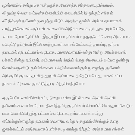
முன்னால் சென்று கொண்டிருக்க, வேறெந்த சிந்தனையுமில்லாமல்,
விறுவிறுவென அம்மன்சன்னதியின் கடைசியில் இருக்கும் எங்கள்
வீட்டுக்குள் நயினார் நுழைந்து விடும். அதற்கு முன்பே அம்மா தயாராகக்
காத்துக்கொண்டிருப்பாள். காலையில் அடுக்களைக்குள் நுழையும் போதே,
‘எம்மா. நேரம் ஆயிட்டெ. இந்தா இப்பம் நயினார் வந்துருமெ’. அவசர அவசரமாக
ஏழெட்டு தட்டுகள் இட்லி ஊற்றுவாள். வாசல் கேட்டைத் தாண்டி, தார்சா
நடையில் ஏறி, பட்டாசல் வழியாக, மானவெளியில் வந்து நின்று அடுக்களைப்
பக்கம் நின்று நயினார், அம்மாவைத் தேடும் போது சிலசமயம் அம்மா ஒளிந்து
கொள்வதுண்டு. தும்பிக்கையை அடுக்களைக்குள் நுழைத்து, நயினார்
அங்குமிங்குமாக தடவித் துழாவி அம்மாவைத் தேடும் போது, பாகன் உட்பட
நாங்கள் அனைவரும் சிரித்தபடி அருகில் நிற்போம்.
ஒரு பெரிய எவர்சில்வர் சட்டி நிறைய உள்ள இட்லிகளை அள்ளி அள்ளி
நயினாரின் வாயில் அம்மா திணித்த பிறகு நயினார் கிளம்பிச் செல்லும். மீண்டும்
மானவெளியிலிருந்து பட்டாசல் வழியாக, தார்சாவைக் கடந்து
வீட்டுக்குள்ளிருந்து நயினார் வெளியே வந்து தெருவில் இறங்கும் போது
ஜனக்கூட்டம் அதிசயமாகப் பார்த்தபடி காத்து நிற்கும். அநேகமாக எங்கள்