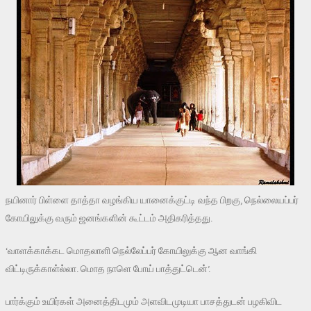
நயினார் பிள்ளை தாத்தா வழங்கிய யானைக்குட்டி வந்த பிறகு, நெல்லையப்பர்
கோயிலுக்கு வரும் ஜனங்களின் கூட்டம் அதிகரித்தது.
‘வாளக்காக்கட மொதலாளி நெல்லேப்பர் கோயிலுக்கு ஆன வாங்கி
விட்டிருக்காள்ல்லா. மொத நாளெ போய் பாத்துட்டென்’.
பார்க்கும் உயிர்கள் அனைத்திடமும் அளவிடமுடியா பாசத்துடன் பழகிவிட