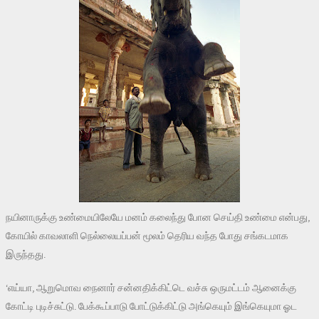
நயினாருக்கு உண்மையிலேயே மனம் கலைந்து போன செய்தி உண்மை என்பது,
கோயில் காவலாளி நெல்லையப்பன் மூலம் தெரிய வந்த போது சங்கடமாக
இருந்தது.
‘எய்யா, ஆறுமொவ நைனார் சன்னதிக்கிட்டெ வச்சு ஒருமட்டம் ஆனைக்கு
கோட்டி புடிச்சுட்டு. பேக்கூப்பாடு போட்டுக்கிட்டு அங்கெயும் இங்கெயுமா ஓட