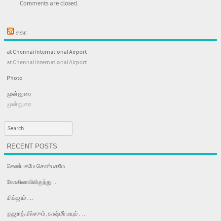
Comments are closed.
சுகா
at Chennai International Airport
at Chennai International Airport
Photo
முன்னுரை
முன்னுரை
Search
RECENT POSTS
செண்பகமே செண்பகமே . . .
கோகிலாவிலிருந்து . . .
மிக்ஜாம் . . .
குஜராத் மீல்ஸும், காஷ்மீர் டீயும் . . .