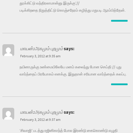
தூக்கிட்டு வந்திரலாமான்னு இருக்கு’.//
படிக்கிறதை நிறுத்திட்டு கொஞ்சநேரம் கழித்து மறுபடி ஆரம்பித்தேன்.
மாயன்:அகமும் புறமும்
says:
February 3, 2012 at 9:35 am
நயினாருக்கு உண்மையிலேயே மனம் கலைந்து போன செய்தி // புது
வார்த்தைப் பிரயோகம் எனக்கு. இதுதான் சரியான வார்த்தைக் கலப்பு.
மாயன்:அகமும் புறமும்
says:
February 3, 2012 at 9:37 am
‘சிவாஜி’ படத்து ரஜினிகாந்த் போல இரண்டு கைகொண்டு எழுதி