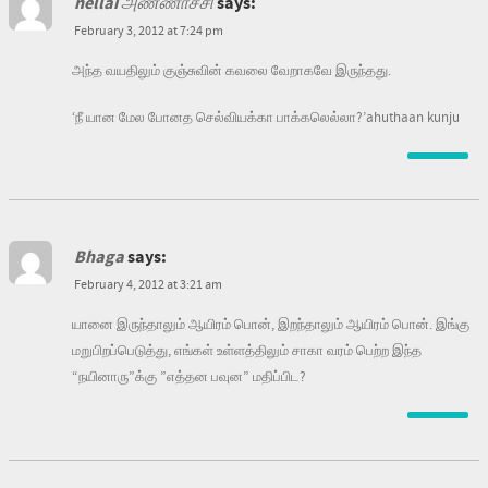
nellai அண்ணாச்சி
says:
February 3, 2012 at 7:24 pm
அந்த வயதிலும் குஞ்சுவின் கவலை வேறாகவே இருந்தது.
‘நீ யான மேல போனத செல்வியக்கா பாக்கலெல்லா?’ahuthaan kunju
Bhaga
says:
February 4, 2012 at 3:21 am
யானை இருந்தாலும் ஆயிரம் பொன், இறந்தாலும் ஆயிரம் பொன். இங்கு
மறுபிறப்பெடுத்து, எங்கள் உள்ளத்திலும் சாகா வரம் பெற்ற இந்த
“நயினாரு”க்கு ”எத்தன பவுன” மதிப்பிட?