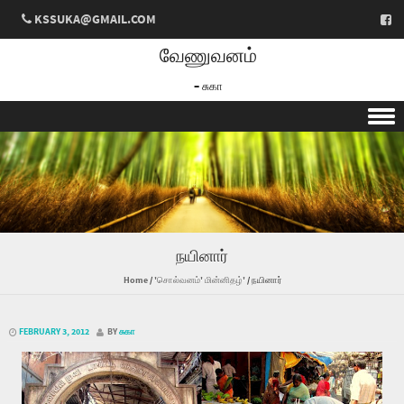
KSSUKA@GMAIL.COM
வேணுவனம்
– சுகா
Skip to content
நயினார்
Home
/
'சொல்வனம்' மின்னிதழ்'
/
நயினார்
FEBRUARY 3, 2012
BY
சுகா