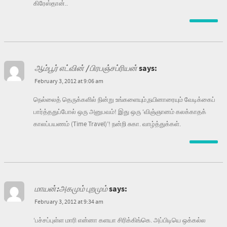
கிரேஸ்தான்..
ஆம்பூர் எட்வின் / பிரபஞ்சப்ரியன்
says:
February 3, 2012 at 9:06 am
நெல்லைத் தெருக்களில் நின்று உங்களையும்,நயினாரையும் வேடிக்கைப்
பார்த்ததுப்போல் ஒரு அனுபவம்! இது ஒரு ‘விஞ்ஞானம் கலக்காதக்
காலப்பயணம் (Time Travel)’! நன்றி சுகா. வாழ்த்துக்கள்.
மாயன்:அகமும் புறமும்
says:
February 3, 2012 at 9:34 am
‘பச்சப்புள்ள மாரி என்னா களயா சிரிக்கிங்கெ. அப்பிடியெ ஒக்கல்ல