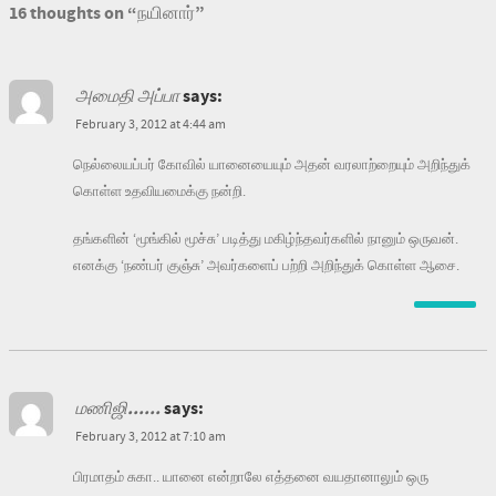
16 thoughts on “
நயினார்
”
அமைதி அப்பா
says:
February 3, 2012 at 4:44 am
நெல்லையப்பர் கோவில் யானையையும் அதன் வரலாற்றையும் அறிந்துக்
கொள்ள உதவியமைக்கு நன்றி.
தங்களின் ‘மூங்கில் மூச்சு’ படித்து மகிழ்ந்தவர்களில் நானும் ஒருவன்.
எனக்கு ‘நண்பர் குஞ்சு’ அவர்களைப் பற்றி அறிந்துக் கொள்ள ஆசை.
மணிஜி......
says:
February 3, 2012 at 7:10 am
பிரமாதம் சுகா.. யானை என்றாலே எத்தனை வயதானாலும் ஒரு