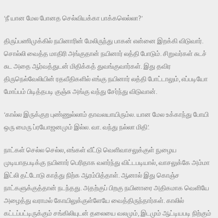
‘நீ யான மேல போனத செல்வியக்கா பாக்கலெல்லா?’
திருப்பணிமுக்கில் நயினாரின் மேலிருந்து பாகன் என்னை இறக்கி விடுவார்.
சொல்லி வைத்த மாதிரி அங்குதான் நயினார் லத்தி போடும். சிறுவர்கள் சுடச்
சுட அதை ஆர்வத்துடன் மிதிக்கத் துவங்குவார்கள். இது தவிர
திருநெல்வேலியின் ரதவீதிகளில் எங்கு நயினார் லத்தி போட்டாலும், எப்படியோ
மோப்பம் பிடித்தபடி குஞ்சு அங்கு வந்து சேர்ந்து விடுவான்.
‘கால்ல இருக்குற புண்ணுல்லாம் தாவலயாயிரும்ல. யான மேல உக்காந்து போயி
ஒரு மைரு ப்ரயோஜனமும் இல்ல. வா. வந்து நல்லா மிதி’.
நாட்கள் செல்ல செல்ல, எங்கள் வீட்டு வெளிவாசலுக்குள் நுழைய
முடியாதபடிக்கு நயினார் பெரிதாக வளர்ந்து விட்டபடியால், வாசலுக்கே அம்மா
இட்லி தட்டோடு காத்து நிற்க ஆரம்பித்தாள். ஆனால் இது கொஞ்ச
நாட்களுக்குத்தான் நடந்தது. அதற்குப் பிறகு நயினாரை அதிகமாக வெளியே
அழைத்து வராமல் கோயிலுக்குள்ளேயே வைத்திருந்தார்கள். காலில்
கட்டப்பட்டிருக்கும் சங்கிலியுடன் தலையை வலமும், இடமும் ஆட்டியபடி நிற்கும்