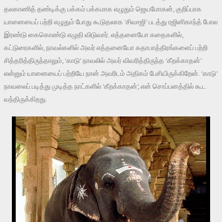
தலகாணித் தண்டிக்கு பக்கம் பக்கமாக எழுதும் ஜெயமோகன், குறிப்பாக
யானையைப் பற்றி எழுதும் போது கூடுதலாக ‘சிவாஜி’ படத்து ரஜினிகாந்த் போல
இரண்டு கைகொண்டு எழுதி விடுவார். எத்தனையோ கதைகளில்,
கட்டுரைகளில், நாவல்களில் அவர் எத்தனையோ கதாபாத்திரங்களைப் பற்றி
சித்தரித்திருந்தாலும், ‘காடு’ நாவலில் அவர் விவரித்திருந்த ‘கீறக்காதன்’
என்னும் யானையைப் பற்றியே நான் அவரிடம் அதிகம் பேசியிருக்கிறேன். ‘காடு’
நாவலைப் படித்து முடித்த நாட்களில் ‘கீறக்காதன்’, என் சொப்பனத்தில் கூட
வந்திருக்கிறது.