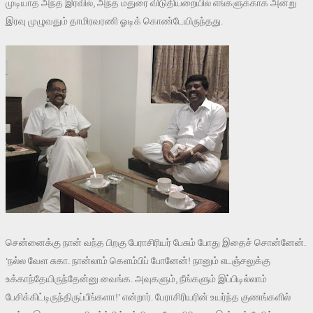
முடியாத அந்த இரவில், அந்த மதுரை விடுதியறையில் எங்களுக்காக அன்று
இரவு முழுவதும் தாமிரவரணி ஓடிக் கொண்டேயிருந்தது.
சென்னைக்கு நான் வந்த பிறகு பேராசிரியர் பேசும் போது இதைச் சொன்னேன்.
‘நல்ல வேள சுகா. நான்லாம் கெளம்பிப் போனேன்! நானும் எடஞ்சலுக்கு
உக்காந்தேயிருந்தேன்னு வைங்க. அவுகளும், நீங்களும் இப்பிடில்லாம்
பேசிக்கிட்டிருந்திருப்பீங்களா!’ என்றார். பேராசிரியரின் உயர்ந்த குணங்களில்