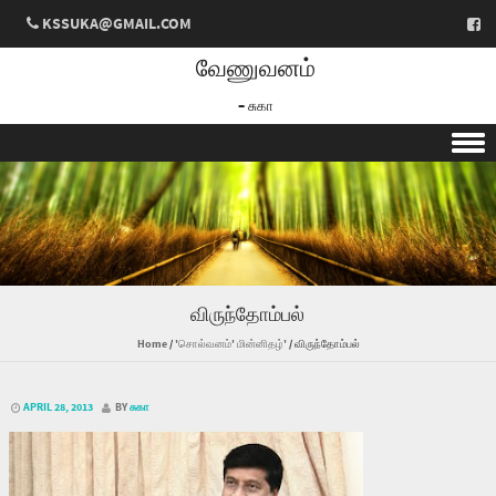
KSSUKA@GMAIL.COM
வேணுவனம்
– சுகா
Skip to content
விருந்தோம்பல்
Home
/
'சொல்வனம்' மின்னிதழ்'
/
விருந்தோம்பல்
APRIL 28, 2013
BY
சுகா