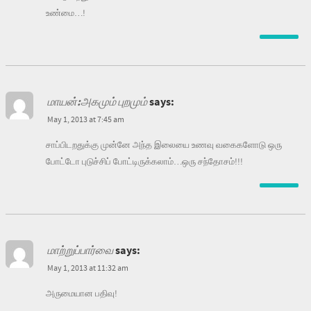
உண்மை…!
மாயன்:அகமும் புறமும்
says:
May 1, 2013 at 7:45 am
சாப்பிடறதுக்கு முன்னே அந்த இலையை உணவு வகைகளோடு ஒரு
போட்டோ புடுச்சிப் போட்டிருக்கலாம்…ஒரு சந்தோசம்!!!
மாற்றுப்பார்வை
says:
May 1, 2013 at 11:32 am
அருமையான பதிவு!