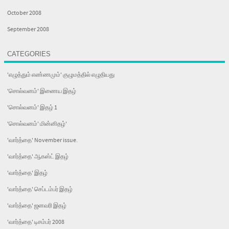
October 2008
September 2008
CATEGORIES
'எழுத்தும் எண்ணமும்' குழுமத்தில் எழுதியது
'சொல்வனம்' இணைய இதழ்
'சொல்வனம்' இதழ் 1
'சொல்வனம்' மின்னிதழ்'
'வார்த்தை' November issue.
'வார்த்தை' ஆகஸ்ட் இதழ்
'வார்த்தை' இதழ்
'வார்த்தை' செப்டம்பர் இதழ்
'வார்த்தை' ஜனவரி இதழ்
'வார்த்தை' டிசம்பர் 2008