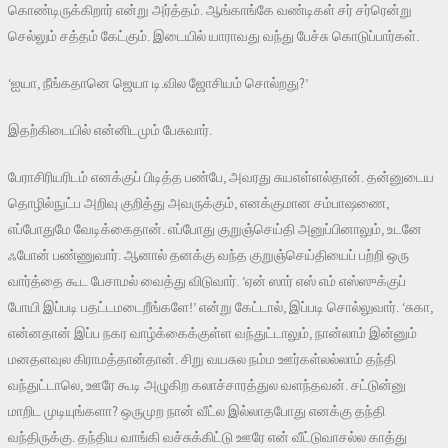
கொண்டிருக்கிறார் என்று அர்த்தம். ஆங்காங்கே வண்டிகள் சர் சர்ரென்று
செல்லும் சத்தம் கேட்கும். இடையில் யாராவது வந்து பேச்சு கொடுப்பார்கள்.
‘ஐயா, நீங்கதானெ ஜெயா டி.வில ஜோசியம் சொல்றது?’
இதற்கிடையில் என்னிடமும் பேசுவார்.
பேராசிரியரிடம் எனக்குப் பிடித்த பண்பே, அவரது சுயஎள்ளல்தான். தன்னுடைய
தொழில்நுட்ப அறிவு குறித்து அவருக்கும், எனக்குமான சம்பாஷணை,
எப்போதுமே வேடிக்கைதான். எப்போது குறுஞ்செய்தி அனுப்பினாலும், உடனே
ஃபோன் பண்ணுவார். ஆனால் தனக்கு வந்த குறுஞ்செய்தியைப் பற்றி ஒரு
வார்த்தை கூட பேசாமல் வைத்து விடுவார். ’ஏன் ஸார் எஸ் எம் எஸ்ஸுக்குப்
போயி இப்படி பதட்டமடைறீங்களே!’ என்று கேட்டால், இப்படி சொல்லுவார். ‘சுகா,
என்னதான் இப்ப நகர வாழ்க்கைக்குள்ள வந்துட்டாலும், நான்லாம் இன்னும்
மனதளவுல கிராமத்தான்தான். சிறு வயசுல நம்ம ஊர்கள்லல்லாம் தந்தி
வந்துட்டாலெ, ஊரே கூடி அழுகிற கலாச்சாரத்துல வளந்தவன். சட்டுன்னு
மாறிட முடியுங்களா? ஒருமுற நான் வீட்ல இல்லாதபோது எனக்கு தந்தி
வந்திருக்கு. தந்திய வாங்கி வச்சுக்கிட்டு ஊரே என் வீட்டுவாசல்ல காத்து