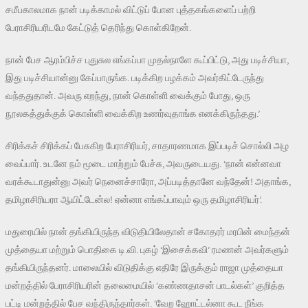
சமீபகாலமாக நான் படிக்காமல் விட்டுப் போன புத்தகங்களைப் பற்றி
பேராசிரியரிடமே கேட்டுத் தெரிந்து கொள்கிறேன்.
நான் பேச ஆரம்பிச்ச புதுசுல எங்கப்பா முதல்நாளே கூப்பிட்டு, அது படிச்சியா,
இது படிச்சியான்னு கேப்பாருங்க. படிக்கிற பழக்கம் அவர்கிட்டேருந்து
வந்ததுதான். அவரு எறந்து, நான் கொள்ளி வைக்கும் போது, ஒரு
நூலகத்துக்குக் கொள்ளி வைக்கிற உணர்வுதாங்க எனக்கிருந்தது.’
சிரிக்கச் சிரிக்கப் பேசுகிற பேராசிரியர், சாதாரணமாக இப்படிச் சொல்லி அழ
வைப்பார். உடனே நம் மூடை மாற்றும் பேச்சு, அவருடையது. ‘நான் என்னவா
வரக்கூடாதுன்னு அவர் நெனைச்சாரோ, அப்படித்தானே வந்தேன்! அதாங்க,
தமிழாசிரியரா ஆயிட்டேன்ல! ஏன்னா எங்கப்பாவும் ஒரு தமிழாசிரியர்’.
மதுரையில் நான் தங்கியிருந்த விடுதியிலேதான் சகோதரர் மரபின் மைந்தன்
முத்தையா மற்றும் பொதிகை டி.வி. புகழ் ‘இசைக்கவி’ ரமணன் அவர்களும்
தங்கியிருந்தனர். மாலையில் விடுதிக்கு எதிரே இருக்கும் ராஜா முத்தையா
மன்றத்தில் பேராசிரியரின் தலைமையில் ‘கண்ணதாசன் பாடல்கள்’ குறித்த
பட்டி மன்றத்தில் பேச வந்திருந்தார்கள். ‘வேற ஹோட்டல்னா கூட நீங்க