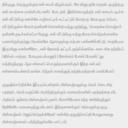
நிக்குது. தெருமுக்குல என் பைக் திரும்பவும், ‘கே’ன்னு ஒரே கதறல். ஒருத்தரு
என் பைக்கை வாங்கி ஸ்டாண்ட் போடறார். இன்னொருத்தர், என் கையப் புடிச்சு
என் வீட்டுக்கு எனக்கே வழிகாட்டிக் கூட்டிட்டுப் போறாரு. வேற ஒரு அம்மா,
வீட்டுக்குள்ள போயி தண்ணி கொண்டு வந்து குடுத்து, ‘மொதல்ல கொஞ்சம்
தன்ணி குடிச்சுக்கப்பா’ங்குது. என் வீட்டுக்கு வந்து போற சொந்தக்காரங்க
யாராயிருக்கும்னு அவங்களே ஆளாளுக்கு கற்பன பண்ணிக்கிட்டு, ‘தைரியமா
இரு’ன்னு கண்ணீரோட, என் தோளத் தட்டிக் குடுக்க்றாங்க. கடைசில தந்தியப்
பிரிச்சுப் பாத்தா, ‘போடிநாயக்கனூர் ப்ரோக்ராம் போஸ்ட்போண்ட்’னு
வந்திருந்தது. ஆக எங்களப் பொருத்தவரைக்கும் இந்த எஸ் எம்
எஸ்ஸையெல்லாம் நாங்க அந்தக் காலத்துத் தந்தியாத்தான் பாவிப்போம்’.
குறுஞ்செய்திக்கே இப்படியென்றால், மின்னஞ்சலுக்கு அவர் அடைகிற
பதற்றம், அவர் வகுப்பில் அமர்ந்திருக்கும் மாணவர்களின் பதற்றத்தை விட
அதிகம். ஒற்றை மின்னஞ்சல் மூலம், பேராசிரியரை எந்த ஊரிலிருந்தும்
நேரிலேயே வரவழைத்து விடலாம். இத்தனைக்கும் ‘உங்களுக்கு ஒரு
மின்னஞ்சல் அனுப்பியிருக்கிறேன்’ என்கிற குறுஞ்செய்தி போதுமானது.
மின்னஞ்சலைப் பார்த்திருக்கவே மாட்டார்.