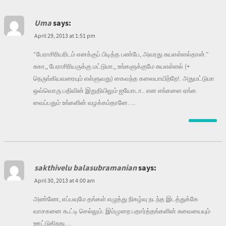
Uma
says:
April 29, 2013 at 1:51 pm
“பேராசிரியரிடம் எனக்குப் பிடித்த பண்பே, அவரது சுயஎள்ளல்தான்.”
சுகா,, பேராசிரியருக்கு மட்டுமா,, உங்களுக்குமே சுயஎள்ளல் (+
நெருங்கியவரையும் எள்ளுவது) கைவந்த கலையாயிற்றே!. அதுமட்டுமா
ஒவ்வொரு பதிவின் இறுதியிலும் ஐயோடா.. என எங்களை ஏங்க
வைப்பதும் உங்களின் வழக்கம்தானே….
sakthivelu balasubramanian
says:
April 30, 2013 at 4:00 am
அண்ணே, எப்பவுமே தங்கள் எழுத்து நிகழ்வு நடந்த இடத்துக்கே
வாசகனை கூட்டி செல்லும். இம்முறை பதார்த்தங்களின் சுவையையும்
ஊட்டுகிறது…