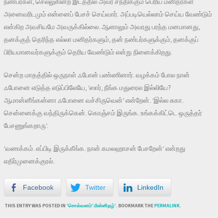
நண்பர்கள், செல்லுகின்ற இடத்தில் அவர் சந்திக்கும் பெரிய மனிதர்கள்
அனைவரிடமும் என்னைப் பேசச் செய்வார். அப்படியெல்லாம் செய்ய வேண்டும்
என்கிற அவசியமே அவருக்கில்லை. ஆனாலும் அவரது பரந்த மனமானது,
தனக்குத் தெரிந்த எல்லா மனிதர்களும், தன் நண்பர்களுக்கும், தனக்குப்
பிரியமானவர்களுக்கும் தெரிய வேண்டும் என்று நினைக்கிறது.
சென்ற மாதத்தில் ஒருநாள் ஃபோன் பண்ணினார். வழக்கம் போல நான்
ஃபோனை எடுத்த எடுப்பிலேயே, ‘ஸார், நீங்க மதுரைல இல்லியே?
ஆமான்னீங்கன்னா ஃபோனை வச்சிருவென்’ என்றேன். ‘இல்ல சுகா.
சென்னைக்கு வந்திருக்கென். கொஞ்சம் இருங்க. உங்கக்கிட்டெ ஒருத்தர்
பேசணுங்கறாரு’.
‘வணக்கம். எப்பிடி இருக்கீங்க. நான் கமலஹாசன் பேசறேன்’ என்றது
எதிர்முனைக்குரல்.
Facebook
Twitter
LinkedIn
THIS ENTRY WAS POSTED IN
'சொல்வனம்' மின்னிதழ்'
. BOOKMARK THE
PERMALINK
.