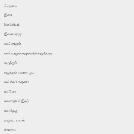
ஆளுமை
இசை
இலக்கியம்
இளையராஜா
எண்ணமும்
எண்ணமும் குழுமத்தில் எழுதியது
எழுத்தும்
எழுத்தும் எண்ணமும்
எஸ்.கேபி.கருணா
கட்டுரை
காணிநிலம் இதழ்
காமதேனு
குமுதம் லைஃப்
கோவை