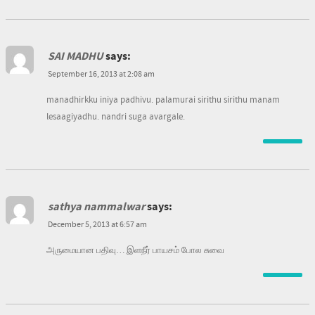
SAI MADHU
says:
September 16, 2013 at 2:08 am
manadhirkku iniya padhivu. palamurai sirithu sirithu manam
lesaagiyadhu. nandri suga avargale.
sathya nammalwar
says:
December 5, 2013 at 6:57 am
அருமையான பதிவு… இளநீர் பாயசம் போல சுவை