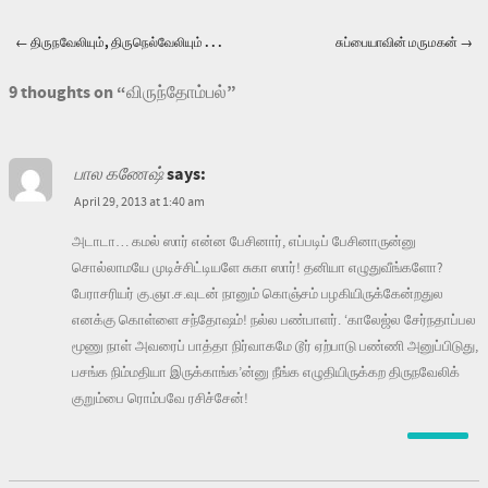
←
திருநவேலியும், திருநெல்வேலியும் . . .
சுப்பையாவின் மருமகன்
→
Post navigation
9 thoughts on “
விருந்தோம்பல்
”
பால கணேஷ்
says:
April 29, 2013 at 1:40 am
அடாடா… கமல் ஸார் என்ன பேசினார், எப்படிப் பேசினாருன்னு
சொல்லாமயே முடிச்சிட்டியளே சுகா ஸார்! தனியா எழுதுவீங்களோ?
பேராசரியர் கு.ஞா.ச.வுடன் நானும் கொஞ்சம் பழகியிருக்கேன்றதுல
எனக்கு கொள்ளை சந்தோஷம்! நல்ல பண்பாளர். ‘காலேஜ்ல சேர்‌நதாப்பல
மூணு நாள் அவரைப் பாத்தா நிர்வாகமே டூர் ஏற்பாடு பண்ணி அனுப்பிடுது,
பசங்க நிம்மதியா இருக்காங்க’ன்னு நீங்க எழுதியிருக்கற திரு‌‌நவேலிக்
குறும்பை ரொம்பவே ரசிச்சேன்!