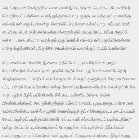
‘அட! அத ஏன் கேக்குறீங்க சுகா! கமல் இப்படித்தான் அடிக்கடி, ‘பேராசிரியர்
தொழில்நுட்ப அறிவை வளத்துக்குங்கம்பாரு. ஒருதடவ அந்த நம்பர எனக்கு
எஸ் எம் எஸ் அனுப்புங்கன்னு சொல்லிட்டு ஃபோன வச்சுட்டாரு. அப்புறம் நான்
தடவி தடவி, கமலத் தவிர மத்த எல்லாருக்கும் அவரு கேட்ட நம்பர அனுப்பி
வச்சு . . . கடைசியா அவருக்கும் ஒரு ப்ளாங்க் எஸ் எம் எஸ் அனுப்பினேன்னா
பாத்துக்குங்களேன். இதுக்கே சாயங்காலம் வரைக்கும் ஆயிப் போச்சுங்க’.
தொலைக்காட்சிகளில், இணையத்தில் கேட்டிருக்கிறேனென்றாலும்
பேராசிரியரின் பேச்சை நான் முதலில் நேரில் கேட்டது, சென்னையில் அவர்
‘நெடுநல்வாடை’ பற்றிப் பேசும் போதுதான். வெறும் துணுக்குத் தோரணங்களாக
பட்டி மன்றம் பேசுபவர்தானே என்று நினைப்பவர்களை வியக்க வைக்கும் பேச்சு,
அது. பழந்தமிழில் பயிற்சி என்பதில் கூட ஆச்சரியமில்லை. நவீன
இலக்கியத்திலும் அவருக்கிருக்கும் ஆர்வம் அளவிட முடியாதது. அநேகமாக
நவீன இலக்கிய உலகில் எழுதிக் கொண்டிருக்கும் எல்லோருடைய படைப்பையும்
தேடிப் பிடித்துப் படித்து விடுகிறார். ‘எப்படி ஸார் எல்லாத்தையும் படிச்சுடறீங்க?’
என்று கேட்டால், ‘முன்னாடில்லாம் பேசறதுக்காகப் படிச்சேன். இப்பல்லாம்
படிக்கிறதுக்காகப் பேசறேன்’ என்பதுதான் அவருடைய பதிலாக இருக்கிறது.