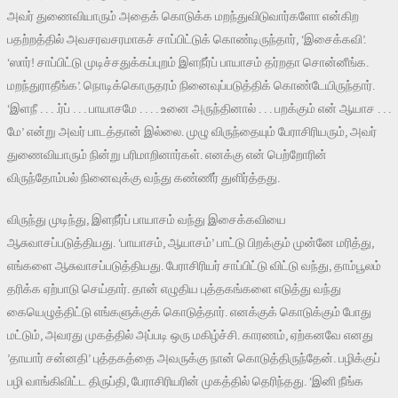
அவர் துணைவியாரும் அதைக் கொடுக்க மறந்துவிடுவார்களோ என்கிற
பதற்றத்தில் அவசரவசரமாகச் சாப்பிட்டுக் கொண்டிருந்தார், ‘இசைக்கவி’.
‘ஸார்! சாப்பிட்டு முடிச்சதுக்கப்புறம் இளநீர்ப் பாயாசம் தர்றதா சொன்னீங்க.
மறந்துராதீங்க’. நொடிக்கொருதரம் நினைவுப்படுத்திக் கொண்டேயிருந்தார்.
‘இளநீ . . . .ர்ப் . . . பாயாசமே . . . . உனை அருந்தினால் . . . பறக்கும் என் ஆயாச . . .
மே’ என்று அவர் பாடத்தான் இல்லை. முழு விருந்தையும் பேராசிரியரும், அவர்
துணைவியாரும் நின்று பரிமாறினார்கள். எனக்கு என் பெற்றோரின்
விருந்தோம்பல் நினைவுக்கு வந்து கண்ணீர் துளிர்த்தது.
விருந்து முடிந்து, இளநீர்ப் பாயாசம் வந்து இசைக்கவியை
ஆசுவாசப்படுத்தியது. ‘பாயாசம், ஆயாசம்’ பாட்டு பிறக்கும் முன்னே மரித்து,
எங்களை ஆசுவாசப்படுத்தியது. பேராசிரியர் சாப்பிட்டு விட்டு வந்து, தாம்பூலம்
தரிக்க ஏற்பாடு செய்தார். தான் எழுதிய புத்தகங்களை எடுத்து வந்து
கையெழுத்திட்டு எங்களுக்குக் கொடுத்தார். எனக்குக் கொடுக்கும் போது
மட்டும், அவரது முகத்தில் அப்படி ஒரு மகிழ்ச்சி. காரணம், ஏற்கனவே எனது
’தாயார் சன்னதி’ புத்தகத்தை அவருக்கு நான் கொடுத்திருந்தேன். பழிக்குப்
பழி வாங்கிவிட்ட திருப்தி, பேராசிரியரின் முகத்தில் தெரிந்தது. ‘இனி நீங்க