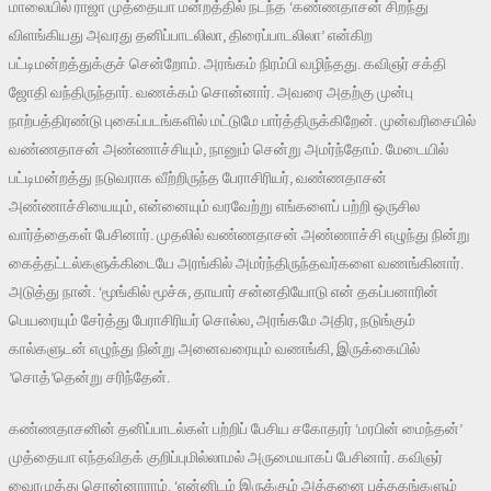
மாலையில் ராஜா முத்தையா மன்றத்தில் நடந்த ‘கண்ணதாசன் சிறந்து
விளங்கியது அவரது தனிப்பாடலிலா, திரைப்பாடலிலா’ என்கிற
பட்டிமன்றத்துக்குச் சென்றோம். அரங்கம் நிரம்பி வழிந்தது. கவிஞர் சக்தி
ஜோதி வந்திருந்தார். வணக்கம் சொன்னார். அவரை அதற்கு முன்பு
நாற்பத்திரண்டு புகைப்படங்களில் மட்டுமே பார்த்திருக்கிறேன். முன்வரிசையில்
வண்ணதாசன் அண்ணாச்சியும், நானும் சென்று அமர்ந்தோம். மேடையில்
பட்டிமன்றத்து நடுவராக வீற்றிருந்த பேராசிரியர், வண்ணதாசன்
அண்ணாச்சியையும், என்னையும் வரவேற்று எங்களைப் பற்றி ஒருசில
வார்த்தைகள் பேசினார். முதலில் வண்ணதாசன் அண்ணாச்சி எழுந்து நின்று
கைத்தட்டல்களுக்கிடையே அரங்கில் அமர்ந்திருந்தவர்களை வணங்கினார்.
அடுத்து நான். ‘மூங்கில் மூச்சு, தாயார் சன்னதியோடு என் தகப்பனாரின்
பெயரையும் சேர்த்து பேராசிரியர் சொல்ல, அரங்கமே அதிர, நடுங்கும்
கால்களுடன் எழுந்து நின்று அனைவரையும் வணங்கி, இருக்கையில்
’சொத்’தென்று சரிந்தேன்.
கண்ணதாசனின் தனிப்பாடல்கள் பற்றிப் பேசிய சகோதரர் ‘மரபின் மைந்தன்’
முத்தையா எந்தவிதக் குறிப்புமில்லாமல் அருமையாகப் பேசினார். கவிஞர்
வைரமுத்து சொன்னாராம். ‘என்னிடம் இருக்கும் அத்தனை புத்தகங்களும்