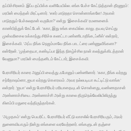
தப்பிச்சிரலாம். இப்ப தப்பிக்க வளியேயில்ல. எங்க பேச்ச கேட்டுத்தான் தீரணூம்’.
மரபின் மைந்தன் மிரட்டினார். ‘ஸார் பாடுறதா சொன்னாங்களே! அவாள்
பாடுறதும் பேச்சுலதான் வருமோ?’ என்று ‘இசைக்கவி’ ரமணனைக்
காண்பித்துக் கேட்டேன். ‘சுகா, இது உங்க கையில்ல. காலு. தயவு செய்து
முன்வரிசைல உக்காந்து சிரிச்சு கலாட்டா பண்ணிடாதீங்க, ப்ளீஸ்’ என்றார்,
இசைக்கவி. ‘அப்ப நீங்க நெஜம்மாவே நீங்க பாட ட்ரை பண்ணுவீங்களா?’
என்றேன். ’முத்தையா, கண்டிப்பா இந்த நிகழ்ச்சில நான் கலந்துக்கிடத்தான்
வேணுமா?’ மரபின் மைந்தனிடம் கேட்டார், இசைக்கவி.
பேராசிரியர் காரை அனுப்பி வைத்து ஃபோனும் பண்ணினார். ‘சுகா, நீங்க வர்றது
சந்தோஷம்னா, ஐயா வர்றது கௌரவம். அவர நல்லபடியா கூட்டிட்டு வாங்க’
என்றார். ‘ஐயா’ என்று பேராசிரியர் மரியாதையுடன் சொன்னது, வண்ணதாசன்
அண்ணாச்சியை. அண்ணாச்சி அன்று காலை திருநெல்வேலியிலிருந்து
கிளம்பி மதுரை வந்திருந்தார்கள்.
‘அமுதகம்’ என்று பெயரிட்ட பேராசிரியர் வீட்டு வாசலில் பேராசிரியரும், அவர்
துணைவியாரும் நின்று எங்களை வரவேற்றனர். எங்களுடன் தஞ்சை