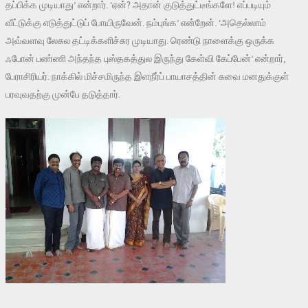
தப்பிக்க முடியாது’ என்றார். ‘ஏன்? அதான் குடுத்துட்டீங்களே! எப்படியும்
வீட்டுக்கு எடுத்துட்டுப் போயிருவேன். நம்புங்க’ என்றேன். ‘அதெல்லாம்
அவ்வளவு லேசுல தட்டிக்களிச்சுர முடியாது. ரெண்டு நாளைக்கு ஒருக்க
ஃபோன் பண்ணி அந்தந்த புஸ்தகத்துல இருந்து கேள்வி கேப்பேன்’ என்றார்,
பேராசிரியர். நாக்கில் மிச்சமிருந்த இளநீர்ப் பாயாசத்தின் சுவை மனதுக்குள்
பரவுவதற்கு முன்பே தடுத்தார்.