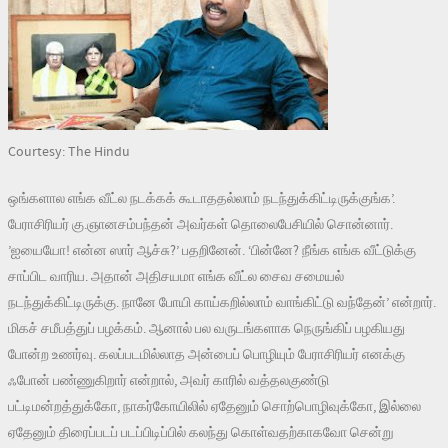
Courtesy: The Hindu
ஒங்களால எங்க வீட்ல நடக்கக் கூடாததல்லாம் நடந்துக்கிட்டிருக்குங்க’.
பேராசிரியர் கு.ஞானசம்பந்தன் அவர்கள் தொலைபேசியில் சொன்னார்.
’ஐயையோ! என்ன ஸார் ஆச்சு?’ பதறினேன். ‘பின்னே? நீங்க எங்க வீட்டுக்கு
சாப்பிட வாரிய. அதான் அதிசயமா எங்க வீட்ல சைவ சமையல்
நடந்துக்கிட்டிருக்கு. நானே போயி காய்கறில்லாம் வாங்கிட்டு வந்தேன்’ என்றார்.
மிகச் சமீபத்துப் பழக்கம். ஆனால் பல வருடங்களாக நெருங்கிப் பழகியது
போன்ற உணர்வு. கலப்படமில்லாத அன்பைப் பொழியும் பேராசிரியர் எனக்கு
ஃபோன் பண்ணுகிறார் என்றால், அவர் காரில் வத்தலகுண்டு
பட்டிமன்றத்துக்கோ, நாகர்கோயிலில் ஏதேனும் சொற்பொழிவுக்கோ, இல்லை
ஏதேனும் திரைப்படப் படப்பிடிப்பில் கலந்து கொள்வதற்காகவோ சென்று