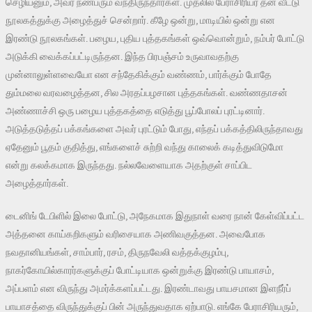
செழியனும், அவர் நண்பரும் வந்திருந்தார்கள். முதலில் பேராசிரியர் தன் வீட்டு
நூலகத்துக்கு அழைத்துச் சென்றார். கீழே ஒன்று, மாடியில் ஒன்று என
இரண்டு நூலகங்கள். பழைய, புதிய புத்தகங்கள் ஒவ்வொன்றும், நம்பர் போட்டு
அடுக்கி வைக்கப்பட்டிருந்தன. இந்த பிரபஞ்சம் உருவாவதற்கு
முன்னாலுள்ளவையோ என சந்தேகிக்கும் வண்ணம், பார்க்கும் போதே
தும்மலை வரவழைத்தன, சில அரதப்பழசான புத்தகங்கள். வண்ணதாசன்
அண்ணாச்சி ஒரு பழைய புத்தகத்தை எடுத்து பூப்போலப் புரட்டினார்.
அடுத்தடுத்தப் பக்கங்களை அவர் புரட்டும் போது, எந்தப் பக்கத்திலிருந்தாவது
ஏதேனும் பூதம் குதித்து, எங்களைச் சுற்றி வந்து காலைக் கடித்துவிடுமோ
என்று கலக்கமாக இருந்தது. நல்லவேளையாக அதற்குள் சாப்பிட
அழைத்தார்கள்.
டைனிங் டேபிளில் இலை போட்டு, அநேகமாக இதுநாள் வரை நான் கேள்விப்பட்ட
அத்தனை காய்கறிகளும் வரிசையாக அணிவகுத்தன. அவைபோக
நவதானியங்கள், சாம்பார், ரசம், திருநவேலி வத்தக்குழம்பு,
நாகர்கோயில்காரர்களுக்குப் போட்டியாக ஒன்றுக்கு இரண்டு பாயாசம்,
அப்பளம் என விருந்து அமர்க்களப்பட்டது. இரண்டாவது பாயசமான இளநீர்ப்
பாயாசத்தை விருந்துக்குப் பின் அருந்துவதாக ஏற்பாடு. எங்கே பேராசிரியரும்,