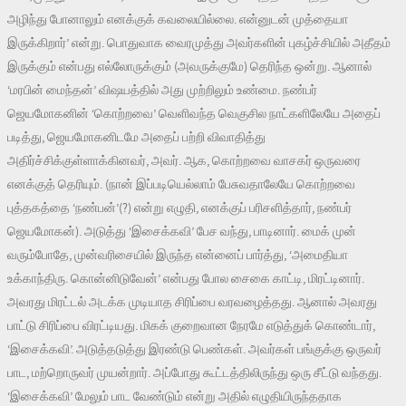
அழிந்து போனாலும் எனக்குக் கவலையில்லை. என்னுடன் முத்தையா
இருக்கிறார்’ என்று. பொதுவாக வைரமுத்து அவர்களின் புகழ்ச்சியில் அதீதம்
இருக்கும் என்பது எல்லோருக்கும் (அவருக்குமே) தெரிந்த ஒன்று. ஆனால்
‘மரபின் மைந்தன்’ விஷயத்தில் அது முற்றிலும் உண்மை. நண்பர்
ஜெயமோகனின் ‘கொற்றவை’ வெளிவந்த வெகுசில நாட்களிலேயே அதைப்
படித்து, ஜெயமோகனிடமே அதைப் பற்றி விவாதித்து
அதிர்ச்சிக்குள்ளாக்கினவர், அவர். ஆக, கொற்றவை வாசகர் ஒருவரை
எனக்குத் தெரியும். (நான் இப்படியெல்லாம் பேசுவதாலேயே கொற்றவை
புத்தகத்தை ‘நண்பன்’(?) என்று எழுதி, எனக்குப் பரிசளித்தார், நண்பர்
ஜெயமோகன்). அடுத்து ‘இசைக்கவி’ பேச வந்து, பாடினார். மைக் முன்
வரும்போதே, முன்வரிசையில் இருந்த என்னைப் பார்த்து, ‘அமைதியா
உக்காந்திரு. கொன்னிடுவேன்’ என்பது போல சைகை காட்டி, மிரட்டினார்.
அவரது மிரட்டல் அடக்க முடியாத சிரிப்பை வரவழைத்தது. ஆனால் அவரது
பாட்டு சிரிப்பை விரட்டியது. மிகக் குறைவான நேரமே எடுத்துக் கொண்டார்,
‘இசைக்கவி’. அடுத்தடுத்து இரண்டு பெண்கள். அவர்கள் பங்குக்கு ஒருவர்
பாட, மற்றொருவர் முயன்றார். அப்போது கூட்டத்திலிருந்து ஒரு சீட்டு வந்தது.
‘இசைக்கவி’ மேலும் பாட வேண்டும் என்று அதில் எழுதியிருந்ததாக