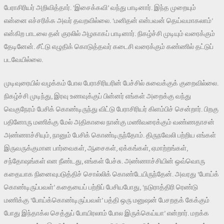
பேராசிரியர் அறிவித்தார். ‘இசைக்கவி’ வந்து பாடினார். இந்த முறையும்
என்னை எச்சரிக்க அவர் தவறவில்லை. ‘மனிதன் என்பவன் தெய்வமாகலாம்’
என்கிற பாடலை தன் குரலில் அழகாகப் பாடினார். நிகழ்ச்சி முடியும் வரைக்கும்
தேடினேன். சீட்டு எழுதிக் கொடுத்தவர் கடைசி வரைக்கும் கண்ணில் தட்டுப்
படவேயில்லை.
முடிவுரையில் வழக்கம் போல பேராசிரியரின் பேச்சில் சுவைக்குக் குறைவில்லை.
நிகழ்ச்சி முடிந்து, இரவு உணவுக்குப் பின்னர் எங்கள் அறைக்கு வந்து
வெகுநேரம் பேசிக் கொண்டிருந்து விட்டு பேராசிரியர் கிளம்பிச் சென்றார். பிறகு
பதினோரு மணிக்கு மேல் அதிகாலை நான்கு மணிவரைக்கும் வண்ணதாசன்
அண்ணாச்சியும், நானும் பேசிக் கொண்டிருந்தோம். திருநவேலி பற்றிய எங்கள்
இருவருக்குமான பார்வைகள், ஆசைகள், ஏக்கங்கள், ஏமாற்றங்கள்,
சந்தோஷங்கள் என நீண்டது, எங்கள் பேச்சு. அண்ணாச்சியின் ஒவ்வொரு
கதையாக நினைவுபடுத்திச் சொல்லிக் கொண்டேயிருந்தேன். அவரது ‘போய்க்
கொண்டிருப்பவள்’ கதையைப் பற்றிப் பேசியபோது, ‘நடுராத்திரி ரெண்டு
மணிக்கு ‘போய்க்கொண்டிருப்பவள்’ பத்தி ஒரு மனுஷன் பேசறதக் கேக்கும்
போது இந்தாக்ல செத்துப் போயிரலாம் போல இருக்கெய்யா’ என்றார். மறக்க