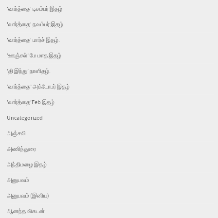
'வார்த்தை' டிசம்பர் இதழ்
'வார்த்தை' நவம்பர் இதழ்
'வார்த்தை' மார்ச் இதழ்.
’ஊஞ்சல்’ மே மாத இதழ்
’தி இந்து’ நாளிதழ்.
’வார்த்தை’ அக்டோபர் இதழ்
’வார்த்தை’Feb இதழ்
Uncategorized
அஞ்சலி
அணிந்துரை
அந்திமழை இதழ்
அனுபவம்
அனுபவம் (இனிய)
ஆனந்த விகடன்