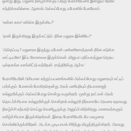
ஒன்று இது. மதுரை நிகழ்ச்சிக்குப் பிறகு பேராசிரியரை இன்னும் நேரில்
சந்திக்கவில்லை. ஆனால் அவ்வப்போது ஃபோனில் பேசுவோம்.
‘என்ன சுகா! எங்கெ இருக்கிய?’
‘நான் இருக்கிறது இருக்கட்டும். நீங்க மதுரல இல்லியே?’
‘அதெப்படி? மதுரைல இருந்து ஃபோன் பண்ணினாத்தான் நீங்க எடுக்க
மாட்டியளே! இப்ப கோவைல இருக்கென். விஜயா பதிப்பகத்துல நெறய
புஸ்தகங்க வாங்கிட்டு வந்தேன். ராத்திரிக்கு ஆச்சு.’
பேராசிரியரின் பிசியான சுற்றுப்பயணங்களில் அவ்வப்போது மதுரையும் எட்டிப்
பார்க்கும். போனால் போகிறதென்று அவர் பணிபுரியும் தியாகராஜர்
கல்லூரிக்கும் அவ்வப்போது சென்று வருகிறார். மூன்று நாட்கள் அவர்
தொடர்ச்சியாக கல்லூரிக்குச் சென்றால் கல்லூரி நிர்வாகமே அவரை ஏதாவது
நிகழ்ச்சி ஏற்பாடு செய்து வெளியூருக்கு அனுப்பி விடுகிறது. மாணவர்களும்
மகிழ்ச்சியாக இருக்கிறார்கள். இதை பேராசிரியரிடமே பலமுறை
சொல்லியிருக்கிறேன். அடக்க முடியாமல் சிரித்து விழுந்திருக்கிறார். அவரது