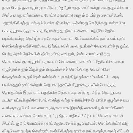
நான் பேசத் துவங்கும் முன் அவர் , ‘ஐ ஆம் சந்தானம்’ என்று கைகுலுக்கினார்.
இன்னொரு நாற்காலியை போட்டு அவரோடு நானும் அமர்ந்து கொண்டேன்.
‘தூரத்திலிருந்து பாக்கும் போதே நீர் ஏதோ படிக்கிறது தெரிஞ்சது. என்னமோ
பக்கத்துல வந்து பாக்கத் தோணித்து. நீரும் என்னை மாதிரியே ஜேகே
படிக்கிறவர்னு தெரிஞ்சு சந்தோஷம்’ என்றார். பேச்சுவாக்கில் தன்னைப் பற்றி
சொல்லத் துவங்கினார். வட இந்தியாவில் பல வருடங்கள் வேலை பார்த்து ஓய்வு
பெற்ற அவர் ஜேகேயின் தீவிர ரசிகர் என்றும், நீண்ட காலம் கழித்து
சென்னைக்கு வந்துவிட்டதாகவும் சொன்னார். என்னிடம் ஜேகேயின் எல்லா
எழுத்துக்களும் இருக்கும் விஷயத்தைச் சொல்லி எது வேண்டுமோ,
கேளுங்கள். தருகிறேன் என்றேன். ‘யுகசந்தி இருக்கா உம்மக்கிட்டே. அத
படிக்கணும் ஓய்’ என்றார். ஜெயகாந்தனின் சிறுகதைகளின் மொத்தத்
தொகுப்பின் இரண்டாம் பகுதியில் அந்த கதை உள்ளது. அந்த தொகுப்பை
உடனே வீட்டுக்குள்ளே போய் எடுத்து வந்து கொடுத்தேன். பிறந்த குழந்தையை
வாங்குவது போல் கவனமாக, ஆசையாக இரண்டு கைகளிலும் வாங்கினார்.
கண்கள் கலங்கச் சொன்னார். ‘ யூ நோ சம்திங்க்? அ·ப்டர் ட்வெண்டி ·பைவ்
இயர்ஸ், ஐ அம் கோயிங்க் டு ரீட் ஜேகே. தேங்க் யூ வெரிமச்.’ சொல்லிவிட்டு விறு
விறுவென நடந்து சென்றார். அன்றிலிருந்து நான்கு நாட்களுக்கு அவர் வீட்டின்