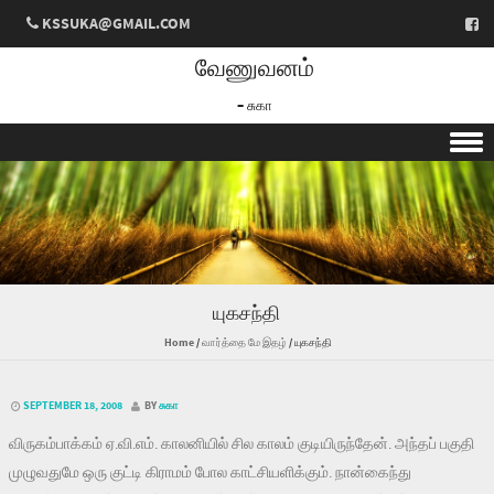
KSSUKA@GMAIL.COM
வேணுவனம்
– சுகா
Skip to content
யுகசந்தி
Home
/
வார்த்தை மே இதழ்
/
யுகசந்தி
SEPTEMBER 18, 2008
BY
சுகா
விருகம்பாக்கம் ஏ.வி.எம். காலனியில் சில காலம் குடியிருந்தேன். அந்தப் பகுதி
முழுவதுமே ஒரு குட்டி கிராமம் போல காட்சியளிக்கும். நான்கைந்து