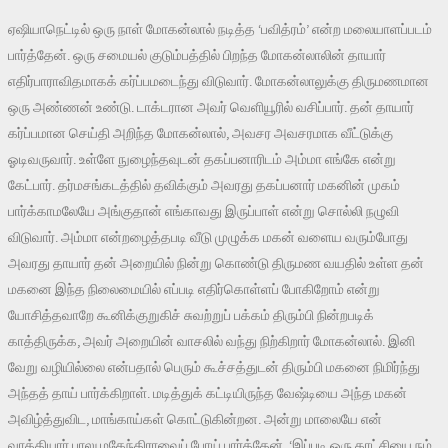
ஏஷியாநெட்டில் ஒரு நாள் மோகன்லால் நடித்த ‘பவித்ரம்’ என்ற மலையாளப்படம்
பார்த்தேன். ஒரு சமையல் குடும்பத்தில் பிறந்த மோகன்லாலின் தாயார்
எதிர்பாராவிதமாகக் கர்ப்பமடைந்து விடுவார். மோகன்லாலுக்கு திருமணமான
ஒரு அண்ணன் உண்டு. டாக்டரான அவர் வெளியூரில் வசிப்பார். தன் தாயார்
கர்ப்பமான செய்தி அறிந்த மோகன்லால், அவசர அவசரமாக வீட்டுக்கு
ஓடிவருவார். உள்ளே நுழைந்தவுடன் தகப்பனாரிடம் அம்மா எங்கே என்று
கேட்பார். தர்மசங்கடத்தில் தவிக்கும் அவரது தகப்பனார் மகனின் முகம்
பார்க்காமலேயே அங்குதான் எங்காவது இருப்பாள் என்று சொல்லி நழுவி
விடுவார். அம்மா என்றழைத்தபடி வீடு முழுக்க மகன் வளைய வரும்போது
அவரது தாயார் தன் அறையில் நின்று கொண்டு திருமண வயதில் உள்ள தன்
மகனை இந்த நிலைமையில் எப்படி எதிர்கொள்ளப் போகிறோம் என்று
யோசித்தவாறே கூனிக்குறுகிச் சுவற்றுப் பக்கம் திரும்பி நின்றபடிக்
காத்திருக்க, அவர் அறையின் வாசலில் வந்து நிற்கிறார் மோகன்லால். இனி
வேறு வழியில்லை என்பதால் பெரும் கூச்சத்துடன் திரும்பி மகனை நிமிர்ந்து
அந்தத் தாய் பார்க்கிறாள். மடித்துக் கட்டியிருந்த வேஷ்டியை அந்த மகன்
அவிழ்த்துவிட, மாங்காய்கள் கொட்டுகின்றன. அன்று மாலையே என்
வாத்தியார் பாலு மகேந்திராவைப் போய் பார்த்தேன். ‘இப்படி ஒரு காட்சியை நம்