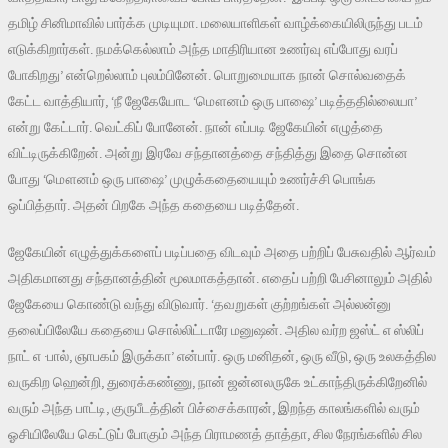
தமிழ் சினிமாவில் பார்க்க முடியுமா. மலையாளிகள் வாழ்க்கையிலிருந்து படம்
எடுக்கிறார்கள். நமக்கெல்லாம் அந்த மாதிரியான உணர்வு எப்போது வரப்
போகிறது’ என்றெல்லாம் புலம்பினேன். பொறுமையாக நான் சொல்வதைக்
கேட்ட வாத்தியார், ‘நீ ஜேகேயோட ‘மௌனம் ஒரு பாஷை’ படித்ததில்லையா’
என்று கேட்டார். வெட்கிப் போனேன். நான் எப்படி ஜேகேயின் எழுத்தை
விட்டிருக்கிறேன். அன்று இரவே சந்தானத்தை சந்தித்து இதை சொன்ன
போது ‘மௌனம் ஒரு பாஷை’ முழுக்கதையையும் உணர்ச்சி பொங்க
ஒப்பித்தார். அதன் பிறகே அந்த கதையை படித்தேன்.
ஜேகேயின் எழுத்துக்களைப் படிப்பதை விடவும் அதை பற்றிப் பேசுவதில் ஆர்வம்
அதிகமானது சந்தானத்தின் மூலமாகத்தான். எதைப் பற்றி பேசினாலும் அதில்
ஜேகேயை கொண்டு வந்து விடுவார். ‘தவறுகள் குற்றங்கள் அல்லன்னு
தலைப்பிலேயே கதையை சொல்லிட்டாரே மனுஷன். அதில வர்ற ஜஸ்ட் எ ஸ்லிப்
நாட் எ ·பால், ஞாபகம் இருக்கா’ என்பார். ஒரு மனிதன், ஒரு வீடு, ஒரு உலகத்தில
வருகிற ஹென்றி, துரைக்கண்ணு, நான் ஜன்னலருகே உட்காந்திருக்கிறேனில்
வரும் அந்த பாட்டி, குருபீடத்தின் பிச்சைக்காரன், இறந்த காலங்களில் வரும்
ஓசியிலேயே கெட்டுப் போகும் அந்த பிராமணத் தாத்தா, சில நேரங்களில் சில