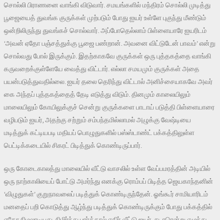
சொல்லி பிராணனை வாங்கி விடுவார். சமயங்களில் மந்திரம் சொல்லி முடித்து
பூஜையைத் துவங்க குருக்கள் முற்படும் போது ஐயர் உள்ளே புகுந்து மீண்டும்
ஒன்றிலிருந்து துவங்கச் சொல்வார். அப்போதெல்லாம் பிள்ளையாரே ஐயரிடம்
‘அவன் ஏதோ பஞ்சத்துக்கு பூஜை பண்றான். அவனை விட்டுடேன் பாவம்’ என்று
சொல்வது போல் இருக்கும். இதற்காகவே குருக்கள் ஒரு புத்தகத்தை வாங்கி
கருவறைக்குள்ளேயே வைத்து விட்டார். எல்லா சமயமும் குருக்கள் அதை
பயன்படுத்துவதில்லை. ஐயர் தலை தெரிந்து விட்டால் அனிச்சையாகவே அவர்
கை அந்தப் புத்தகத்தைத் தேடி எடுத்து விடும். தினமும் காலையிலும்
மாலையிலும் கோயிலுக்குச் சென்று குருக்களை பாடாய் படுத்தி பிள்ளையாரை
வழிபடும் ஐயர், அதற்கு சற்றும் சம்பந்தமில்லாமல் அழுக்கு வேஷ்டியை
மடித்துக் கட்டியபடி மதியப் பொழுதுகளில் பஸ்ஸ்டாண்ட் பக்கத்திலுள்ள
பெட்டிக்கடையில் சிகரட் பிடித்துக் கொண்டிருப்பார்.
ஒரு கோடைகாலத்து மாலையில் வீட்டு வாசலில் உள்ள வேப்பமரத்தின் அடியில்
ஒரு நாற்காலியைப் போட்டு அமர்ந்து எனக்கு ரொம்பப் பிடித்த ஜெயகாந்தனின்
‘விழுதுகள்’ குறுநாவலைப் படித்துக் கொண்டிருந்தேன். ஓங்கூர் சாமியாரிடம்
மனதைப் பறி கொடுத்து ஆழ்ந்து படித்துக் கொண்டிருக்கும் போது பக்கத்தில்
ஏதோ நிழலாடியது. நிமிர்ந்து பார்த்தால் எதிர் வீட்டு ஐயர். சடாரென்று எழுந்து