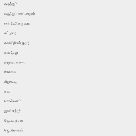
எழுத்தும்
எழுத்தும் எண்ணமும்
எஸ்.கேபி.கருணா
கட்டுரை
காணிநிலம் இதழ்
காமதேனு
குமுதம் லைஃப்
கோவை
சிறுகதை
சுகா
சொல்வனம்
ஜான் சுந்தர்
ஜெயகாந்தன்
ஜெயமோகன்