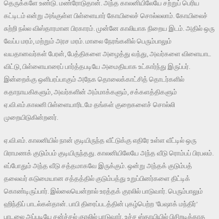
தெருக்களே உண்டு. மண்ரோடுதான். அந்த காலனியிலேயே சற்றுப் பெரிய
கட்டிடம் என்று அங்குள்ள பிள்ளையார் கோயிலைச் சொல்லலாம். கோயிலைச்
சுற்றி நல்ல விஸ்தாரமான பிரகாரம். முன்னே காலியாக நிறைய இடம். அதில் ஒரு
வேப்ப மரம், மற்றும் அரச மரம். மாலை நேரங்களில் பெரும்பாலும்
வயதானவர்கள் பேரன், பேத்திகளை அழைத்து வந்து, அவர்களை விளையாட
விட்டு, பிள்ளையாரைப் பார்த்தபடியே அமைதியாக உட்கார்ந்து இருப்பர்.
இன்றைக்கு ஒளிபரப்பாகும் அநேக தொலைக்காட்சித் தொடர்களில்
கதாநாயகிகளும், அவர்களின் அம்மாக்களும், சக்களத்திகளும்
ஏ.வி.எம்.காலனி பிள்ளையாரிடமே தங்கள் குறைகளைச் சொல்லி
முறையிடுகின்றனர்.
ஏ.வி.எம். காலனியில் நான் குடியிருந்த வீட்டுக்கு எதிரே உள்ள வீட்டில் ஒரு
பிராமணக் குடும்பம் குடியிருந்தது. காலனியிலேயே அந்த வீடு ரொம்பப் பிரபலம்.
எப்போதும் அந்த வீடு சத்தமாகவே இருக்கும். ஒன்று அந்தக் குடும்பத்
தலைவர் கடுமையான சத்தத்தில் குடும்பத்து உறுப்பினர்களை திட்டிக்
கொண்டிருப்பார். இல்லையென்றால் உரத்தக் குரலில் பாடுவார். பெரும்பாலும்
ஹிந்திப் பாடல்கள்தான். பாபி திரைப்படத்தின் புகழ்பெற்ற ‘பேஷாக் மந்திர்’
பாடலை அப்படியே சன்ச்சல் குரலில் பாடுவார். உச்ச ஸ்தாயியில் பிசிறடிக்காத