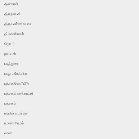
தினகரன்
திருநவேலி
திருவண்ணாமலை
தீபாவளி மலர்
தொடர்
நாய்கள்
படித்துறை
பாலு மகேந்திரா
புத்தக வெளியீடு
புத்தகக் கண்காட்சி
புத்தகம்
மரபின் மைந்தன்
ரமணாசிரமம்
லாலா