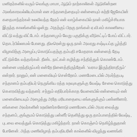
மனிதர்களில் வரும் வெங்கு மாமா, ஆடும் நாற்காலிகள் ஆடுகின்றன
அலங்காரவல்லியம்மாள் என சந்தானத்தையும் என்னையும் சுற்றி ஜேகேயின்
கதைமாந்தர்கள் உலவிவந்த நேரம் என் வாழ்க்கையில் நான் மகிழ்ச்சியாக
இருந்த காலங்களில் ஒன்று. அதற்குப் பிறகு நாங்கள் ஏ.வி.எம் காலனியை
விட்டு வந்து விட்டோம். சந்தானமும் வேறு பகுதிக்கு வீடுகட்டிப் போய் விட்டார்.
தொடர்பில்லாமல் போனது. திடீரென்று ஒரு நாள் அவரது சஷ்டியப்த பூர்த்தி
விழாவிற்கு அழைப்பு கொடுப்பதற்கு தம்பதி சமேதராக என்னைத் தேடி
வீட்டுக்கே வந்தார்கள். நீண்ட நாட்கள் கழித்து சந்தித்துக் கொண்டோம்.
என்னை மறந்திருப்பார் என்றே நினைத்திருந்தேன். ‘வராம இருந்திராதீரும்’
என்றார். நானும், என் மனைவியும் சென்றோம். மணமேடையில் அமர்ந்தபடி
சந்தானம் தம்பதியர் நெருங்கிய ரத்த உறவுகளுக்கு வேஷ்டி சேலை கொடுத்து
கௌரவித்து வந்தனர். சற்றும் எதிர்பார்க்காத வேளையில் என்னையும் என்
மனைவியையும் அழைத்து அதே மரியாதையை எங்களுக்கும் பண்ணினார்.
எங்களை அவர்களின் உறவினர்களோடு மணமேடையில் அமர வைத்து
சந்தனம், குங்குமம் கொடுத்து பன்னீர் தெளித்து ஒரு தாம்பாளத்தில் வேஷ்டி,
புடவை வைத்துக் கொடுத்து மகிழ்ந்தார். நான் கொஞ்சம் நெகிழ்ந்துதான்
போனேன். அந்த மணிவிழாத் தம்பதியரின் கால்களில் விழுந்து வணங்கி