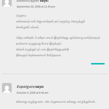
வல்லிசிம்ஹன்
says:
September 20, 2008 at 12:44 pm
அருமை.
என்னையும் என் ஜெயகாந்தன் நாட்களுக்கு அழைத்துச்
சென்றுவிட்டீர்கள்.
அந்த மனிதரிடம் ஏதோ மாயம் இருக்கிறது. ஒவ்வொரு வார்த்தையும்
நமக்காக எழுதுவது போல இருக்கும்.
உங்கள் எழுத்தும் நட்பாக இருக்கிறது.நன்றி.
நீங்களும் நெல்லையைச் சேர்ந்தவரா.
Expatguru
says:
October 3, 2008 at 8:46 am
உங்களது எழுத்து நடை மிக அருமையாக உள்ளது. வாழ்த்துக்கள்.