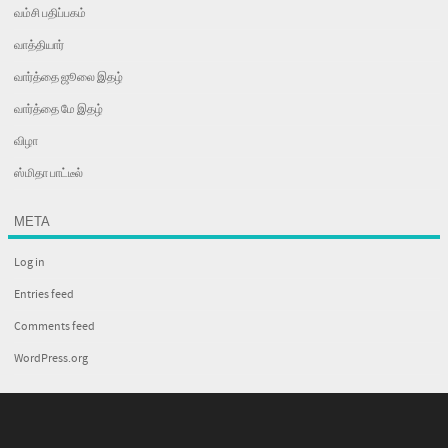
வம்சி பதிப்பகம்
வாத்தியார்
வார்த்தை ஜூலை இதழ்
வார்த்தை மே இதழ்
விழா
ஸ்மிதா பாட்டீல்
META
Log in
Entries feed
Comments feed
WordPress.org