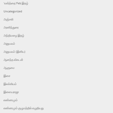
’வார்த்தை’Feb இதழ்
Uncategorized
அஞ்சலி
அணிந்துரை
அந்திமழை இதழ்
அனுபவம்
அனுபவம் (இனிய)
ஆனந்த விகடன்
ஆளுமை
இசை
இலக்கியம்
இளையராஜா
எண்ணமும்
எண்ணமும் குழுமத்தில் எழுதியது