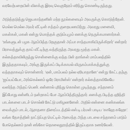
வரவேற்பறையின் விளக்கு இரவு வெகுநேரம் எரிந்து கொண்டிருந்தது.
அடுத்தடுத்து ஜெயகாந்தனின் மற்ற நூல்களையும் அவருக்கு கொடுத்தேன்.
மெல்ல மெல்ல அவர் வீட்டின் சத்தம் குறையலாயிற்று. அவரது மனைவி,
மகள்கள், மகன் என்று மொத்தக் குடும்பமும் எனக்கு நெருக்கமானார்கள்.
‘உங்களுடன் பழக ஆரம்பித்த பிறகுதான் அப்பா சாந்தமாகியிருக்கிறார்’ என்றார்
பிரசவத்துக்கு தாய் வீட்டிற்கு வந்திருந்த அவரது மூத்த மகள்.
கல்கத்தாவிலிருந்து சென்னைக்கு வந்த பின் தாங்கள் மாம்பலத்தில்
இருந்ததாகவும், அங்கு இருக்கப் பிடிக்காமல் விருகம்பாக்கத்துக்கு
வந்ததாகவும் சொன்னார். ‘ஏன், மாம்பலம் நல்ல ஏரியாதானே’ என்று கேட்டதற்கு
‘ஐய்யய்யோ, அங்கெல்லாம் ஒரே பிராமின்ஸ்’ என்றார் கல்கத்தாவிலேயே
வளர்ந்த அந்தப் பெண். என்னால் புரிந்து கொள்ள முடிந்தது. சந்தானம்
இப்போது என்னிடம் நன்றாகப் பேச ஆரம்பித்திருந்தார். எனக்கு பிடித்த ஹிந்தி
பாடல்களை பாடச் சொல்லி கேட்டு மகிழலானேன். அதில் என்னை கண்கலங்க
வைக்கும் பாடல், ஆராதனா திரைப்படத்தில் எஸ்.டி.பர்மன் பாடிய ‘காஹே கஹோ’.
வங்க தேசத்தின் நாட்டுப்புற மெட்டில் அமைந்த அந்த பாடலை சந்தானம் பாடும்
போதெல்லாம் நான் எங்கோ தொலைதூரத்தில் இருப்பதாக உணர்வேன்.