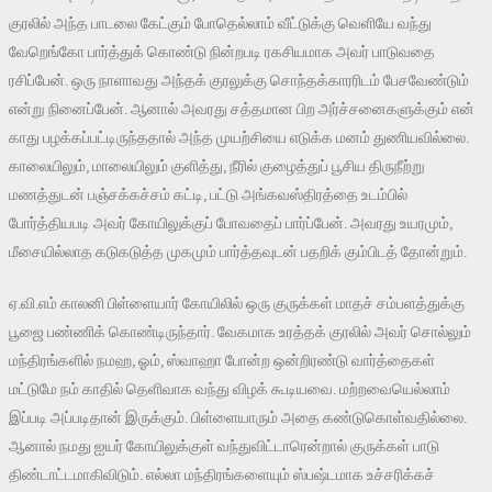
குரலில் அந்த பாடலை கேட்கும் போதெல்லாம் வீட்டுக்கு வெளியே வந்து
வேறெங்கோ பார்த்துக் கொண்டு நின்றபடி ரகசியமாக அவர் பாடுவதை
ரசிப்பேன். ஒரு நாளாவது அந்தக் குரலுக்கு சொந்தக்காரரிடம் பேசவேண்டும்
என்று நினைப்பேன். ஆனால் அவரது சத்தமான பிற அர்ச்சனைகளுக்கும் என்
காது பழக்கப்பட்டிருந்ததால் அந்த முயற்சியை எடுக்க மனம் துணியவில்லை.
காலையிலும், மாலையிலும் குளித்து, நீரில் குழைத்துப் பூசிய திருநீற்று
மணத்துடன் பஞ்சக்கச்சம் கட்டி, பட்டு அங்கவஸ்திரத்தை உடம்பில்
போர்த்தியபடி அவர் கோயிலுக்குப் போவதைப் பார்ப்பேன். அவரது உயரமும்,
மீசையில்லாத கடுகடுத்த முகமும் பார்த்தவுடன் பதறிக் கும்பிடத் தோன்றும்.
ஏ.வி.எம் காலனி பிள்ளையார் கோயிலில் ஒரு குருக்கள் மாதச் சம்பளத்துக்கு
பூஜை பண்ணிக் கொண்டிருந்தார். வேகமாக உரத்தக் குரலில் அவர் சொல்லும்
மந்திரங்களில் நமஹ, ஓம், ஸ்வாஹா போன்ற ஒன்றிரண்டு வார்த்தைகள்
மட்டுமே நம் காதில் தெளிவாக வந்து விழக் கூடியவை. மற்றவையெல்லாம்
இப்படி அப்படிதான் இருக்கும். பிள்ளையாரும் அதை கண்டுகொள்வதில்லை.
ஆனால் நமது ஐயர் கோயிலுக்குள் வந்துவிட்டாரென்றால் குருக்கள் பாடு
திண்டாட்டமாகிவிடும். எல்லா மந்திரங்களையும் ஸ்பஷ்டமாக உச்சரிக்கச்