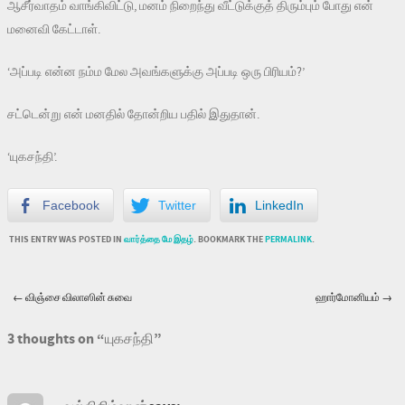
ஆசீர்வாதம் வாங்கிவிட்டு, மனம் நிறைந்து வீட்டுக்குத் திரும்பும் போது என்
மனைவி கேட்டாள்.
‘அப்படி என்ன நம்ம மேல அவங்களுக்கு அப்படி ஒரு பிரியம்?’
சட்டென்று என் மனதில் தோன்றிய பதில் இதுதான்.
‘யுகசந்தி’.
Facebook
Twitter
LinkedIn
THIS ENTRY WAS POSTED IN
வார்த்தை மே இதழ்
. BOOKMARK THE
PERMALINK
.
←
விஞ்சை விலாஸின் சுவை
ஹார்மோனியம்
→
Post navigation
3 thoughts on “
யுகசந்தி
”