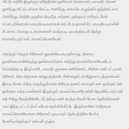
விட்டு, எதிரே இருக்கும் விடுதியில் குளிக்கச் செல்வான், பகவதி. அவன்
குளித்து விட்டு, பச்சை வேட்டி அணிந்து, கையில், கழுத்தில் ருத்திராட்சை
அணிந்து, நெற்றி முழுக்க திருநீறு, சந்தன, குங்குமம் சகிதம், மேல்
சட்டையில்லாமல் பகவதியடிகளாகக் காட்சி தருவான்(ர்). பகவதியடிகளின்
சீடனாக அவரது உடமைகளைச் சுமந்தபடி பயபக்தியுடன் நின்று
கொண்டிருப்பான், ராமசுப்பிரமணியன்.
அதற்குப் பிறகும் கிரிவலம் துவங்கியபாடிருக்காது. நிறைய
துணிப்பைகளிலிருந்து ஒவ்வொன்றாக எடுத்து ராமசுப்பிரமணியனிடம்
கொடுத்தபடி இருப்பான், பகவதி. ஐவகை எண்ணெய், சின்ன மண் சட்டிகள்,
திரிகள், வித விதமான ஊதுபத்திகள், சின்னதும், பெரிதுமாக புத்தகங்கள்,
இவை போக அந்த மாதத்துக்கான கிரிவல தானப் பொருள் என ஒன்றன் பின்
ஒன்றாக வந்த வண்ணம் இருக்கும். ராமசுப்பிரமணியனின் தோளில் பாரம் ஏறி
ஏறி சிறிது நேரத்திலேயே பிட்டுக்கு மண் சுமந்த சிவன் போல ஆகிவிடுவான்.
‘எல! இந்த மட்டம் மெட்டீரியல எறக்கிக்கிட்டே இருக்கானே! அநேகமா
ராமசுப்பிரமணியனை கிரிவலம் முடியவும் ஆஸ்பத்திரில சேக்க
வேண்டியிருக்கும்’ என்பன் குஞ்சு.