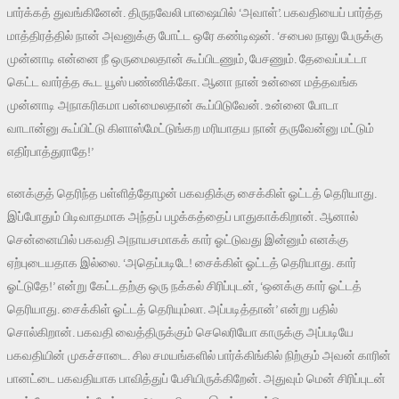
பார்க்கத் துவங்கினேன். திருநவேலி பாஷையில் ‘அவாள்’. பகவதியைப் பார்த்த
மாத்திரத்தில் நான் அவனுக்கு போட்ட ஒரே கண்டிஷன். ‘சபைல நாலு பேருக்கு
முன்னாடி என்னை நீ ஒருமைலதான் கூப்பிடணும், பேசணும். தேவைப்பட்டா
கெட்ட வார்த்த கூட யூஸ் பண்ணிக்கோ. ஆனா நான் உன்னை மத்தவங்க
முன்னாடி அநாகரிகமா பன்மைலதான் கூப்பிடுவேன். உன்னை போடா
வாடான்னு கூப்பிட்டு கிளாஸ்மேட்டுங்கற மரியாதய நான் தருவேன்னு மட்டும்
எதிர்பாத்துராதே!’
எனக்குத் தெரிந்த பள்ளித்தோழன் பகவதிக்கு சைக்கிள் ஓட்டத் தெரியாது.
இப்போதும் பிடிவாதமாக அந்தப் பழக்கத்தைப் பாதுகாக்கிறான். ஆனால்
சென்னையில் பகவதி அநாயசமாகக் கார் ஓட்டுவது இன்னும் எனக்கு
ஏற்புடையதாக இல்லை. ‘அதெப்படிடே! சைக்கிள் ஓட்டத் தெரியாது. கார்
ஓட்டுதே!’ என்று கேட்டதற்கு ஒரு நக்கல் சிரிப்புடன், ‘ஒனக்கு கார் ஓட்டத்
தெரியாது. சைக்கிள் ஓட்டத் தெரியும்லா. அப்படித்தான்’ என்று பதில்
சொல்கிறான். பகவதி வைத்திருக்கும் செலெரியோ காருக்கு அப்படியே
பகவதியின் முகச்சாடை. சில சமயங்களில் பார்க்கிங்கில் நிற்கும் அவன் காரின்
பானட்டை பகவதியாக பாவித்துப் பேசியிருக்கிறேன். அதுவும் மென் சிரிப்புடன்