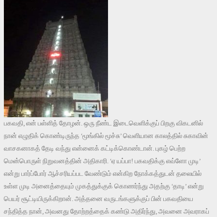
பகவதி, என் பள்ளித் தோழன். ஒரு நீண்ட இடைவெளிக்குப் பிறகு விகடனில்
நான் எழுதிக் கொண்டிருந்த ‘மூங்கில் மூச்சு’ வெளியான காலத்தில் சுகாவின்
வாசகனாகத் தேடி வந்து என்னைக் கட்டிக்கொண்டான். புகழ் பெற்ற
மென்பொருள் நிறுவனத்தின் அதிகாரி. ‘ஏ யப்பா! பகவதிக்கு எவ்ளோ முடி’
என்று பார்ப்போர் ஆச்சரியப்பட வேண்டும் என்கிற நோக்கத்துடன் தலையில்
உள்ள முடி அனைத்தையும் முகத்துக்குக் கொணர்ந்து அதற்கு ‘தாடி’ என்று
பெயர் சூட்டியிருக்கிறான். அத்தனை வருடங்களுக்குப் பின் பகவதியை
சந்தித்த நான், அவனது தோற்றத்தைக் கண்டு அதிர்ந்து, அவனை அவராகப்