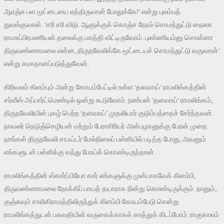
ஆரஞ்சு பள மூட்டையை ஏத்திருவான் போலுக்கே!’ என்று புலம்பத்
துவங்குவான். ‘சரி சரி விடு. ஆளுக்குக் கொஞ்ச நேரம் சொமந்துட்டு நைஸா
ராமசுப்பிரமணியன் தலைக்கு மாத்தி விட்டிருவோம். புண்ணியம்னு சொன்னா
திருவண்ணாமலை என்ன, திருநவேலிக்கே மூட்டையச் சொமந்துட்டு வருவான்’
என்று சமாதானப்படுத்துவேன்.
கிரிவலம் கிளம்பும் அன்று கோயம்பேட்டில் உள்ள ‘தளவாய்’ ராமலிங்கத்தின்
சர்வீஸ் அப்பார்ட்மெண்டில் ஒன்று கூடுவோம். நண்பன் ‘தளவாய்’ ராமலிங்கம்,
திருநவேலியின் புகழ் பெற்ற ‘தளவாய்’ முதலியார் குடும்பத்தைச் சேர்ந்தவன்.
நாவலர் நெடுஞ்செழியன் மற்றும் பேராசிரியர் அன்பழகனுக்கு பேரன் முறை.
நாங்கள் திருநவேலி சாஃப்டர் மேல்நிலைப் பள்ளியில் படித்த போது, அவனும்
எங்களுடன் பள்ளிக்கு வந்து போய்க் கொண்டிருந்தான்.
ராமலிங்கத்தின் ஸ்கார்ப்பியோ கார் எங்களுக்கு முன்பாகவேக் கிளம்பி,
திருவண்ணாமலை நோக்கிப் பாயத் தயாராக நின்று கொண்டிருக்கும். நானும்,
குஞ்சுவும் சாலிகிராமத்திலிருந்துக் கிளம்பி கோயம்பேடு சென்று
ராமலிங்கத்துடன் பகவதியின் வருகைக்காகக் காத்துக் கிடப்போம். ராகுகாலம்