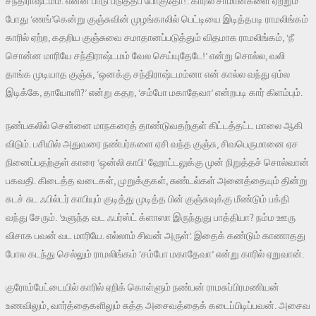
சந்திராஷ்டமம். என்ன பாடு படுத்தப் போகுதோ!’. காரில் சாமான்களை ஏற்றும்
போது ‘ணங்’கென்று குஞ்சுவின் முழங்காலில் பெட்டியை இடித்தபடி ராமலிங்கம்
காரில் ஏற்ற, கதறிய குஞ்சுவை சமாதானப்படுத்தும் விதமாக ராமலிங்கம், ‘நீ
சொன்ன மாரியே சந்திராஷ்டமம் வேல செய்யுதேடே!’ என்று சொல்ல, வலி
தாங்க முடியாத குஞ்சு, ‘ஒனக்கு சந்திராஷ்டமம்னா என் கால்ல வந்து ஏம்ல
இடிக்கே, தாயோளி?’ என்று கதற, ‘சம்போ மகாதேவா’ என்றபடி கார் கிளம்பும்.
நண்பகலில் சென்னை மாநகரைத் தாண்டுவதற்குள் கிட்டத்தட்ட மாலை ஆகி
விடும். பசியில் அதுவரை நண்பர்களை ஏசி வந்த குஞ்சு, சிவபெருமானை ஏச
நினைப்பதற்குள் காரை ‘ஒன்லி காபி’ ஹோட்டலுக்கு முன் நிறுத்தச் சொல்வான்
பகவதி. கிடைத்த வடைகள், முறுக்குகள், சுண்டல்கள் அனைத்தையும் தின்று
சுடச் சுட ஃபில்டர் காபியும் குடித்து முடித்த பின் குஞ்சுவுக்கு மீண்டும் பக்தி
வந்து சேரும். ‘உளுந்த வட ஃபர்ஸ்ட் க்ளாஸா இருந்துது பாத்தியா? நம்ம ஊரு
விசாக பவன் வட மாரியே. எல்லாம் சிவன் அருள்’. இதைக் கண்டும் காணாதது
போல கடந்து செல்லும் ராமலிங்கம் ‘சம்போ மகாதேவா’ என்று காரில் ஏறுவான்.
குரோம்பேட்டையில் காரில் ஏறிக் கொள்ளும் நண்பன் ராமசுப்பிரமணியன்
உணவிலும், வார்த்தைகளிலும் சுத்த அசைவத்தைக் கடைப்பிடிப்பவன். அசைவ