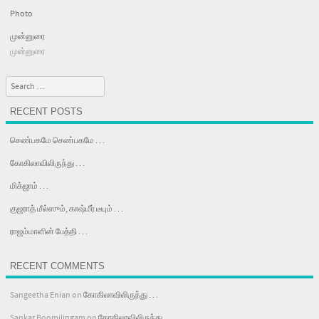
Photo
முன்னுரை
முன்னுரை
Search
RECENT POSTS
செண்பகமே செண்பகமே . . .
கோகிலாவிலிருந்து . . .
மிக்ஜாம் . . .
குஜராத் மீல்ஸும், காஷ்மீர் டீயும் . . .
ராஜம்மாளின் பேத்தி . . .
RECENT COMMENTS
Sangeetha Enian
on
கோகிலாவிலிருந்து . . .
Sankar Boomilingam
on
கோகிலாவிலிருந்து . . .