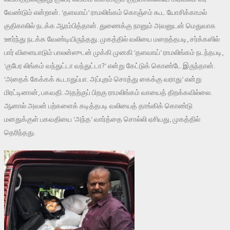
வேண்டும் என்றான். ‘தளவாய்’ ராமலிங்கம் கொஞ்சம் கூட யோசிக்காமல்
குதிகாலில் நடக்க ஆரம்பித்தான். துணைக்கு நானும் அவனுடன் மெதுவாக
ஊர்ந்து நடக்க வேண்டியிருந்தது. முகத்தில் வலியை மறைத்தபடி, சர்க்கஸில்
பார் விளையாடும் பாலன்ஸுடன் முக்கி முனகி ‘தளவாய்’ ராமலிங்கம் நடந்தபடி,
‘குபேர லிங்கம் வந்துட்டா வந்துட்டா?’ என்று கேட்டுக் கொண்டே இருந்தான்.
‘அதைக் கேக்கக் கூடாதுப்பா. அப்புறம் சொத்து கைக்கு வராது’ என்று
மிரட்டினான், பகவதி. அதற்குப் பிறகு ராமலிங்கம் வாயைத் திறக்கவில்லை.
ஆனால் அவன் பற்களைக் கடித்தபடி வலியைத் தாங்கிக் கொண்டு
மனதுக்குள் பகவதியை ‘அந்த’ வார்த்தை சொல்லி ஏசியது, முகத்தில்
தெரிந்தது.