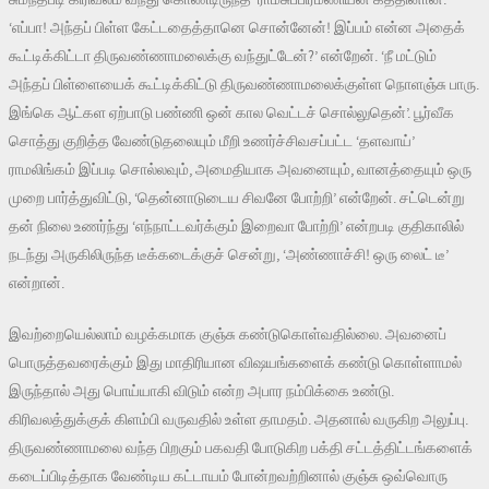
‘எப்பா! அந்தப் பிள்ள கேட்டதைத்தானெ சொன்னேன்! இப்பம் என்ன அதைக்
கூட்டிக்கிட்டா திருவண்ணாமலைக்கு வந்துட்டேன்?’ என்றேன். ‘நீ மட்டும்
அந்தப் பிள்ளையைக் கூட்டிக்கிட்டு திருவண்ணாமலைக்குள்ள நொளஞ்சு பாரு.
இங்கெ ஆட்கள ஏற்பாடு பண்ணி ஒன் கால வெட்டச் சொல்லுதென்’. பூர்வீக
சொத்து குறித்த வேண்டுதலையும் மீறி உணர்ச்சிவசப்பட்ட ‘தளவாய்’
ராமலிங்கம் இப்படி சொல்லவும், அமைதியாக அவனையும், வானத்தையும் ஒரு
முறை பார்த்துவிட்டு, ‘தென்னாடுடைய சிவனே போற்றி’ என்றேன். சட்டென்று
தன் நிலை உணர்ந்து ‘எந்நாட்டவர்க்கும் இறைவா போற்றி’ என்றபடி குதிகாலில்
நடந்து அருகிலிருந்த டீக்கடைக்குச் சென்று, ‘அண்ணாச்சி! ஒரு லைட் டீ’
என்றான்.
இவற்றையெல்லாம் வழக்கமாக குஞ்சு கண்டுகொள்வதில்லை. அவனைப்
பொருத்தவரைக்கும் இது மாதிரியான விஷயங்களைக் கண்டு கொள்ளாமல்
இருந்தால் அது பொய்யாகி விடும் என்ற அபார நம்பிக்கை உண்டு.
கிரிவலத்துக்குக் கிளம்பி வருவதில் உள்ள தாமதம். அதனால் வருகிற அலுப்பு.
திருவண்ணாமலை வந்த பிறகும் பகவதி போடுகிற பக்தி சட்டத்திட்டங்களைக்
கடைப்பிடித்தாக வேண்டிய கட்டாயம் போன்றவற்றினால் குஞ்சு ஒவ்வொரு