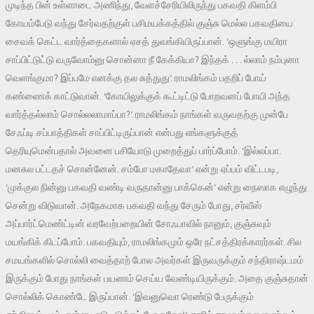
முடிந்த பின் உள்ளாடை அணிந்து, வேளச்சேரியிலிருந்து பகவதி கிளம்பி
கோயம்பேடு வந்து சேர்வதற்குள் பசிமயக்கத்தில் குஞ்சு மெல்ல பகவதியை
சைவக் கெட்ட வார்த்தைகளால் ஏசத் துவங்கியிருப்பான். ‘ஒளுங்கு மயிரா
சாப்பிட்டுட்டு வருவோம்னு சொன்னா நீ கேக்கியா? இந்தக் . . . ல்லாம் நம்புனா
வெளங்குமா? இப்பமே எனக்கு தல சுத்துது’. ராமலிங்கம் பதறிப் போய்
கண்ணைக் காட்டுவான். ‘கோயிலுக்குக் கூட்டிட்டு போறவனப் போயி அந்த
வார்த்தல்லாம் சொல்லலாமாப்பா?’. ராமலிங்கம் நாங்கள் வருவதற்கு முன்பே
சேஃப்டி சப்பாத்திகள் சாப்பிட்டிருப்பான் என்பது எங்களுக்குத்
தெரியுமென்பதால் அவனை பசியோடு முறைத்துப் பார்ப்போம். ‘இல்லப்பா.
மனசுல பட்டதச் சொன்னேன். சம்போ மகாதேவா’ என்று ஏப்பம் விட்டபடி,
‘முக்குல நின்னு பகவதி வண்டி வருதான்னு பாக்கென்’ என்று நைஸாக எழுந்து
சென்று விடுவான். அநேகமாக பகவதி வந்து சேரும் போது, சர்வீஸ்
அப்பார்ட்மெண்ட்டின் வரவேற்பறையின் சோஃபாவில் நானும், குஞ்சுவும்
மயங்கிக் கிடப்போம். பகவதியும், ராமலிங்கமும் ஒரே நட்சத்திரக்காரர்கள். சில
சமயங்களில் சொல்லி வைத்தாற் போல அவர்கள் இருவருக்கும் சந்திராஷ்டமம்
இருக்கும் போது நாங்கள் பயணம் செய்ய வேண்டியிருக்கும். அதை குஞ்சுதான்
சொல்லிக் கொண்டே இருப்பான். ‘இவனுவொ ரெண்டு பேருக்கும்