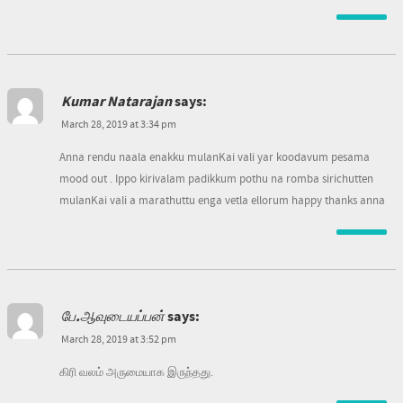
Kumar Natarajan
says:
March 28, 2019 at 3:34 pm
Anna rendu naala enakku mulanKai vali yar koodavum pesama
mood out . Ippo kirivalam padikkum pothu na romba sirichutten
mulanKai vali a marathuttu enga vetla ellorum happy thanks anna
பே.ஆவுடையப்பன்
says:
March 28, 2019 at 3:52 pm
கிரி வலம் அருமையாக இருந்தது.