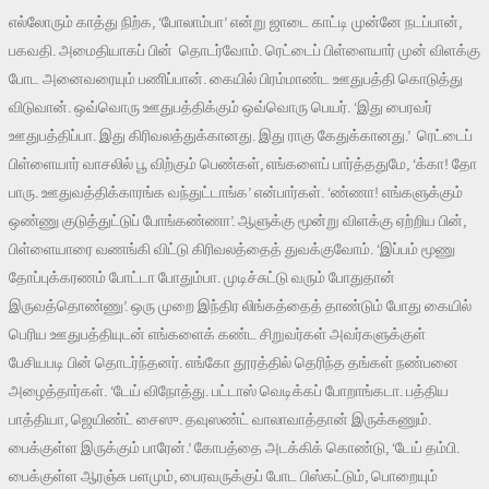
எல்லோரும் காத்து நிற்க, ‘போலாம்பா’ என்று ஜாடை காட்டி முன்னே நடப்பான்,
பகவதி. அமைதியாகப் பின் தொடர்வோம். ரெட்டைப் பிள்ளையார் முன் விளக்கு
போட அனைவரையும் பணிப்பான். கையில் பிரம்மாண்ட ஊதுபத்தி கொடுத்து
விடுவான். ஒவ்வொரு ஊதுபத்திக்கும் ஒவ்வொரு பெயர். ‘இது பைரவர்
ஊதுபத்திப்பா. இது கிரிவலத்துக்கானது. இது ராகு கேதுக்கானது.’ ரெட்டைப்
பிள்ளையார் வாசலில் பூ விற்கும் பெண்கள், எங்களைப் பார்த்ததுமே, ‘க்கா! தோ
பாரு. ஊதுவத்திக்காரங்க வந்துட்டாங்க’ என்பார்கள். ‘ண்ணா! எங்களுக்கும்
ஒண்ணு குடுத்துட்டுப் போங்கண்ணா’. ஆளுக்கு மூன்று விளக்கு ஏற்றிய பின்,
பிள்ளையாரை வணங்கி விட்டு கிரிவலத்தைத் துவக்குவோம். ‘இப்பம் மூணு
தோப்புக்கரணம் போட்டா போதும்பா. முடிச்சுட்டு வரும் போதுதான்
இருவத்தொண்ணு’. ஒரு முறை இந்திர லிங்கத்தைத் தாண்டும் போது கையில்
பெரிய ஊதுபத்தியுடன் எங்களைக் கண்ட சிறுவர்கள் அவர்களுக்குள்
பேசியபடி பின் தொடர்ந்தனர். எங்கோ தூரத்தில் தெரிந்த தங்கள் நண்பனை
அழைத்தார்கள். ‘டேய் விநோத்து. பட்டாஸ் வெடிக்கப் போறாங்கடா. பத்திய
பாத்தியா, ஜெயிண்ட் சைஸு. தவுஸண்ட் வாலாவாத்தான் இருக்கணும்.
பைக்குள்ள இருக்கும் பாரேன்.’ கோபத்தை அடக்கிக் கொண்டு, ‘டேய் தம்பி.
பைக்குள்ள ஆரஞ்சு பளமும், பைரவருக்குப் போட பிஸ்கட்டும், பொறையும்