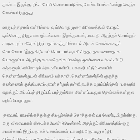
தான்டா இருக்கு. நீங்க போயி வெளையாடுங்க, போங்க போங்க’ என்று கெஞ்ச
வேண்டியிருந்தது.
ஊதுபத்திதான் என்றில்லை. ஒவ்வொரு முறை கிரிவலத்தின் போதும்
ஒவ்வொரு தினுசான ஐட்டங்களை இறக்குவான், பகவதி. அதற்குச் சொல்லும்
காரணமும் பகீரென்றிருப்பதால் சத்தமில்லாமல் அவன் சொன்னதைச்
செய்வோம். ‘இந்த கிரிவலம் கொட்டாங்குச்சி சித்தர் தலைமைலதான்
போகணும்பா. அதுக்கு கைல தென்னங்கன்னு ஒண்ணை வச்சுக்கிட்டு
சுத்தணும்.’ எல்லோரும் அமைதியாகிவிட பகவதி மட்டும் கையில்
தென்னங்கன்றுடன் கிரிவலம் வந்தான். தென்னங்கன்றின் குருத்து
கண்ணைக் குத்தியதால், நான் சற்றுத் தள்ளி நடக்க ஆரம்பித்தேன். ‘பகவதி!
எதுக்கும் அப்பப்பத் திரும்பிப் பாத்துக்கோ. சின்னப்பயலுக தென்னங்கன்னுல
ஏறிரப் போறானுக’.
‘தளவாய்’ ராமலிங்கத்துக்கு சில பூர்வீகச் சொத்துகள் வர வேண்டியிருக்கிறது.
அது விரைவாகக் கிடைக்கவேண்டுமென்றால் அதற்கும் கிரிவலத்தில் ஒரு
சமாச்சாரம் இருப்பதாகச் சொன்னான், பகவதி. அதாவது சந்திர
லிங்கத்திலிருந்து குபேர லிங்கம் வரைக்கும் குதிகாலிலேயே கிரிவலம் வர