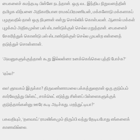
பைகளைச் சுமந்தபடி பின்னே நடந்தான். ஒரு வட இந்திய நிறுவனத்தின்
தமிழக விற்பனை அதிகாரியான ராமசுப்பிரமணியன், மக்களோடு மக்களாகப்
பழகுவதில் தான் ஒரு நிபுணன் என்று சொல்லிக் கொள்பவன். ஆனால் மக்கள்
புழக்கம் அதிகமுள்ள பஸ் ஸ்டாண்டுக்குள் செல்ல மறுத்தான். பைகளைச்
சேகரித்துக் கொண்டு பஸ் ஸ்டாண்டுக்குள் செல்ல முயன்ற என்னைத்
தடுத்துச் சொன்னான்.
‘அவனுகளுக்குத்தான் கூறு இல்லன்னா உனக்கெங்கெல புத்தி போச்சு?’
‘ஏம்ல?’
எல! ஞாவகம் இருக்கா? திருவண்ணாமலை பக்கத்துலதான் ஒரு குடும்பம்
கார்லேருந்து பிஸ்கட், சாக்லெட் எடுத்து சின்னப் பிள்ளைகளுக்குக்
குடுத்தாங்கன்னு ஊரே கூடி அடிச்சுது. மறந்துட்டியா?’
பகவதியும், ‘தளவாய்’ ராமலிங்கமும் திரும்பி வந்து தேடியபோது எங்களைக்
காணவில்லை.