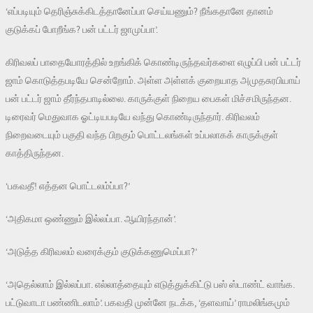
‘எப்படியும் தெரிஞ்சுக்கிடத்தானேப்பா செய்யணும்? நீங்கதானே தானம்
குடுக்கப் போறீங்க? பன் பட்டர் ஜாமுப்பா’.
கிரிவலப் பாதையோரத்தில் உறங்கிக் கொண்டிருந்தவர்களை எழுப்பி பன் பட்டர்
ஜாம் கொடுத்தபடியே சென்றோம். அள்ள அள்ளக் குறையாத அமுதசுரபியாய்
பன் பட்டர் ஜாம் தீர்ந்தபாடில்லை. காருக்குள் நிறைய பைகள் மிச்சமிருந்தன.
டிரைவர் மெதுவாக ஓட்டியபடியே வந்து கொண்டிருந்தார். கிரிவலம்
நிறைவடையும் பகுதி வந்த பிறகும் பொட்டலங்கள் உப்பலாகக் காருக்குள்
காத்திருந்தன.
‘பகவதீ! எத்தன பொட்டலம்ப்பா?’
‘அதிகமா ஒண்ணும் இல்லப்பா. ஆயிரந்தான்’.
‘அடுத்த கிரிவலம் வரைக்கும் குடுக்கணுமெப்பா?’
‘அதெல்லாம் இல்லப்பா. எல்லாத்தையும் எடுத்துக்கிட்டு பஸ் ஸ்டாண்ட் வாங்க.
பட்டுவாடா பண்ணிடலாம்’. பகவதி முன்னே நடக்க, ‘தளவாய்’ ராமலிங்கமும்