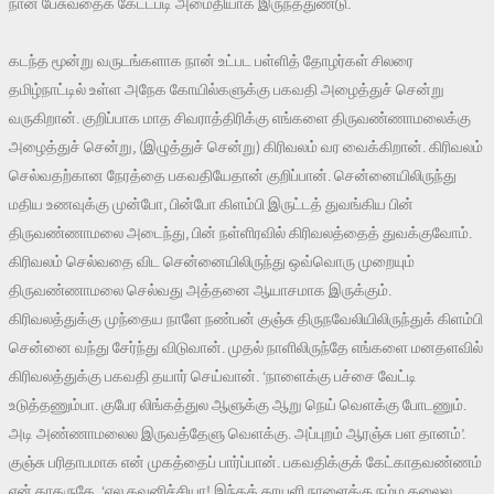
நான் பேசுவதைக் கேட்டபடி அமைதியாக இருந்ததுண்டு.
கடந்த மூன்று வருடங்களாக நான் உட்பட பள்ளித் தோழர்கள் சிலரை
தமிழ்நாட்டில் உள்ள அநேக கோயில்களுக்கு பகவதி அழைத்துச் சென்று
வருகிறான். குறிப்பாக மாத சிவராத்திரிக்கு எங்களை திருவண்ணாமலைக்கு
அழைத்துச் சென்று, (இழுத்துச் சென்று) கிரிவலம் வர வைக்கிறான். கிரிவலம்
செல்வதற்கான நேரத்தை பகவதியேதான் குறிப்பான். சென்னையிலிருந்து
மதிய உணவுக்கு முன்போ, பின்போ கிளம்பி இருட்டத் துவங்கிய பின்
திருவண்ணாமலை அடைந்து, பின் நள்ளிரவில் கிரிவலத்தைத் துவக்குவோம்.
கிரிவலம் செல்வதை விட சென்னையிலிருந்து ஒவ்வொரு முறையும்
திருவண்ணாமலை செல்வது அத்தனை ஆயாசமாக இருக்கும்.
கிரிவலத்துக்கு முந்தைய நாளே நண்பன் குஞ்சு திருநவேலியிலிருந்துக் கிளம்பி
சென்னை வந்து சேர்ந்து விடுவான். முதல் நாளிலிருந்தே எங்களை மனதளவில்
கிரிவலத்துக்கு பகவதி தயார் செய்வான். ‘நாளைக்கு பச்சை வேட்டி
உடுத்தணும்பா. குபேர லிங்கத்துல ஆளுக்கு ஆறு நெய் வெளக்கு போடணும்.
அடி அண்ணாமலைல இருவத்தேளு வெளக்கு. அப்புறம் ஆரஞ்சு பள தானம்’.
குஞ்சு பரிதாபமாக என் முகத்தைப் பார்ப்பான். பகவதிக்குக் கேட்காதவண்ணம்
என் காதருகே, ‘எல கவனிச்சியா! இந்தத் தாயளி நாளைக்கு நம்ம தலைல