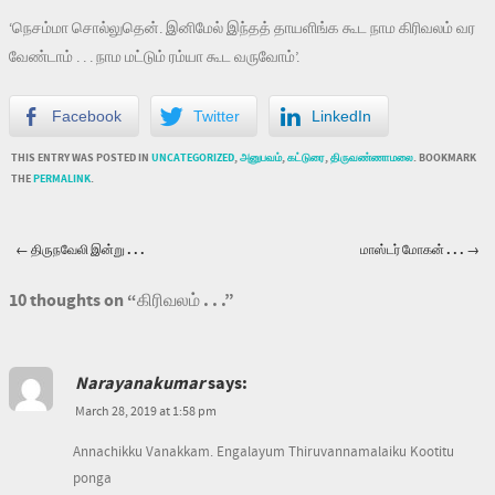
‘நெசம்மா சொல்லுதென். இனிமேல் இந்தத் தாயளிங்க கூட நாம கிரிவலம் வர
வேண்டாம் . . . நாம மட்டும் ரம்யா கூட வருவோம்’.
Facebook
Twitter
LinkedIn
THIS ENTRY WAS POSTED IN
UNCATEGORIZED
,
அனுபவம்
,
கட்டுரை
,
திருவண்ணாமலை
. BOOKMARK
THE
PERMALINK
.
←
திருநவேலி இன்று . . .
மாஸ்டர் மோகன் . . .
→
Post navigation
10 thoughts on “
கிரிவலம் . . .
”
Narayanakumar
says:
March 28, 2019 at 1:58 pm
Annachikku Vanakkam. Engalayum Thiruvannamalaiku Kootitu
ponga