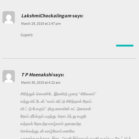
LakshmiChockalingam
says:
March 29, 2019 at 2:47 pm
Superb
T P Meenakshi
says:
March 30, 2019 at 4:22 am
சிரித்துக் கொண்டே இரண்டு முறை “கிரிவலம்”
வந்து விட்டேன்.”வாய் விட்டு சிரித்தால் நோய்
வி ட் டு போகும்”. திரு.சுகாவின் கட் டுரைகள்
நோய் தீர்க்கும் மருந்து. தொடர்ந் து எழுதி
வந்தால் நோயற்ற வாழ்வாம் குறைவற்ற
செல்வத்துடன் வாழ்வோம்.எனவே
வாசகர்களுக்காக ,இடை வெளி இல்லாமல் எழுதி வரும்ப டி கே ட் டு க்