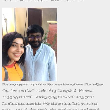
ஆனால் ஒரு முறையும் ரம்யாவை அழைத்துச் சென்றதில்லை. ஆனால் இந்த
விஷயத்தை நண்பர்களிடம் அவ்வப்போது சொல்லுவேன். ‘இத என்ன
மயித்துக்கு எங்கக்கிட்ட சொல்லுதேன்னு கேக்கென்?’ என்று தானம்
கொடுப்பதற்காக பகவதியினால் தோளில் ஏற்றப்பட்ட கேரட் மூட்டையைத்
சுமந்தபடி கிரிவலம் வந்து கொண்டிருந்த ராமசுப்பிரமணியன் கத்தினான்.