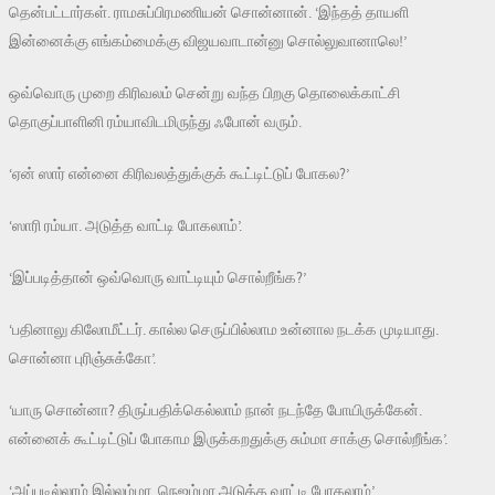
தென்பட்டார்கள். ராமசுப்பிரமணியன் சொன்னான். ‘இந்தத் தாயளி
இன்னைக்கு எங்கம்மைக்கு விஜயவாடான்னு சொல்லுவானாலெ!’
ஒவ்வொரு முறை கிரிவலம் சென்று வந்த பிறகு தொலைக்காட்சி
தொகுப்பாளினி ரம்யாவிடமிருந்து ஃபோன் வரும்.
‘ஏன் ஸார் என்னை கிரிவலத்துக்குக் கூட்டிட்டுப் போகல?’
‘ஸாரி ரம்யா. அடுத்த வாட்டி போகலாம்’.
‘இப்படித்தான் ஒவ்வொரு வாட்டியும் சொல்றீங்க?’
‘பதினாலு கிலோமீட்டர். கால்ல செருப்பில்லாம உன்னால நடக்க முடியாது.
சொன்னா புரிஞ்சுக்கோ’.
‘யாரு சொன்னா? திருப்பதிக்கெல்லாம் நான் நடந்தே போயிருக்கேன்.
என்னைக் கூட்டிட்டுப் போகாம இருக்கறதுக்கு சும்மா சாக்கு சொல்றீங்க’.
‘அப்படில்லாம் இல்லம்மா. நெஜம்மா அடுத்த வாட்டி போகலாம்’.