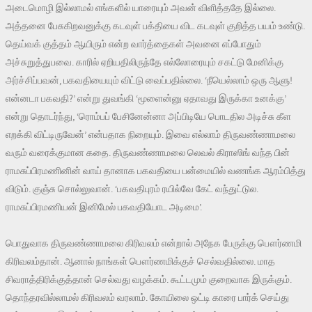
அடைமொழி இல்லாமல் எங்களில் யாரையும் அவன் விளித்ததே இல்லை.
அத்தனை பேசுகிறவனுக்கு கடவுள் பக்தியை விட கடவுள் குறித்த பயம் உண்டு.
தெய்வக் குத்தம் ஆயிரும் என்ற வார்த்தைகள் அவனை எப்போதும்
அச்சுறுத்துபவை. காரில் ஏறியதிலிருந்தே எல்லோரையும் சகட்டு மேனிக்கு
அர்ச்சிப்பவன், பகவதியையும் விட்டு வைப்பதில்லை. ‘நீயெல்லாம் ஒரு ஆளு!
என்னடா பகவதி?’ என்று துவங்கி ‘மூளைன்னு ஏதாவது இருக்கா உனக்கு’
என்று தொடர்ந்து, ‘ரொம்பப் பேசினேன்னா அப்பிடியே பொடதில அடிச்சு கீள
எறக்கி விட்டிருவேன்’ என்பதாக நிறையும். இவை எல்லாம் திருவண்ணாமலை
வரும் வரைக்குமான கதை. திருவண்ணாமலை லெவல் கிராஸிங் வந்த பின்
ராமசுப்பிரமணினின் வாய் தானாக பகவதியை பன்மையில் வணங்க ஆரம்பித்து
விடும். குஞ்சு சொல்லுவான். ‘பகவதிபுரம் ரயில்வே கேட் வந்துட்டுல.
ராமசுப்பிரமணியன் இனிமேல் பகவதியோட அடிமை’.
பொதுவாக திருவண்ணாமலை கிரிவலம் என்றால் அநேக பேருக்கு பௌர்ணமி
கிரிவலம்தான். ஆனால் நாங்கள் பௌர்ணமிக்குச் செல்வதில்லை. மாத
சிவராத்திரிக்குத்தான் செல்வது வழக்கம். கூட்டமும் குறைவாக இருக்கும்.
தொந்தரவில்லாமல் கிரிவலம் வரலாம். கோயிலை ஒட்டி காரை பார்க் செய்து