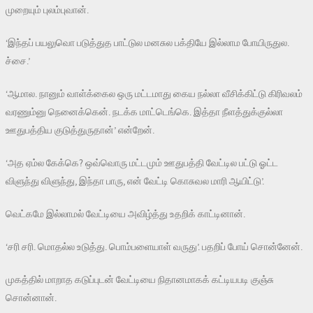
முறையும் புலம்புவான்.
‘இந்தப் பயலுவொ படுத்துத பாட்டுல மனசுல பக்தியே இல்லாம போயிருதுல.
ச்சை.’
‘ஆமால. நானும் வாள்க்கைல ஒரு மட்டமாது கைய நல்லா வீசிக்கிட்டு கிரிவலம்
வரணும்னு நெனைக்கென். நடக்க மாட்டெங்கெ. இத்தா நீளத்துக்குல்லா
ஊதுபத்திய குடுத்துருதான்’ என்றேன்.
‘அத ஏம்ல கேக்கெ? ஒவ்வொரு மட்டமும் ஊதுபத்தி வேட்டில பட்டு ஓட்ட
விளுந்து விளுந்து, இந்தா பாரு, என் வேட்டி கொசுவல மாரி ஆயிட்டு’.
வெட்கமே இல்லாமல் வேட்டியை அவிழ்த்து உதறிக் காட்டினான்.
‘சரி சரி. மொதல்ல உடுத்து. பொம்பளையாள் வருது’. பதறிப் போய் சொன்னேன்.
முகத்தில் மாறாத கடுப்புடன் வேட்டியை நிதானமாகக் கட்டியபடி குஞ்சு
சொன்னான்.