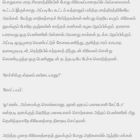
பொதுவாக மாத சிவராத்திரியின் போது கிரிவலப்பாதையில் அவ்வளவாகக்
கூட்டம் இருக்காது. அப்படியே கூட்டம் வந்தாலும் பார்த்த மாத்திரத்திலேயே
அவர்கள் வேற்று மாநிலத்தைச் சேர்ந்தவர்கள் என்பது தெரிய வரும். கிரிவலம்
துவங்கும் போதே குஞ்சுவின் காந்தக் கண்கள் சுழல ஆரம்பிக்கும். தானாக
யாராவது ஒரு பெண்ணின் பின்னால் அவனது கால்கள் நடக்க ஆரம்பிக்கும்.
அப்படி ஒருமுறை வெண்பட்டுச் சேலையணிந்து, குளித்த ஈரம் காயாத
தலைமுடியுடன், நெற்றியில் சந்தனத் தீற்றுடன் கிரிவலம் சென்று
கொண்டிருந்த ஒரு பெண்ணுடன் நடந்தபடியே பேச்சு கொடுத்தான்.
‘சேச்சிக்கு ஸ்தலம் எவிடையானு?’
‘கோட்டயம்’.
‘ஓ! எண்ட அம்மைக்கு கொல்லமானு. ஞான் ஹாஃப் மலையாளி கேட்டோ’
என்றபடி தனக்குத் தெரிந்த மலையாளச் சொற்களை அந்தப் பெண்ணின் மீது
தெளித்தவாறே கிரிவலத்தை நிறைவு செய்தான்.
அடுத்த முறை கிரிவலத்தைத் துவக்கும் போது அதிகளவில் ஆந்திர மக்கள்